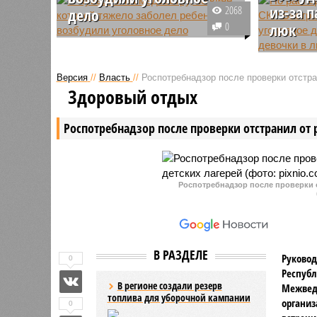
из-за 
2068
дело
0
люк
После вмешательства
председателя СК России
Председа
Александра Бастрыкин в
Александ
Версия
//
Власть
//
Роспотребнадзор после проверки отстра
Чувашии на медсестру, по вине
возбудит
Здоровый отдых
которой тяжело заболел ребенок,
факту па
возбудили уголовное дедо.
канализа
Роспотребнадзор после проверки отстранил от 
Также руководитель Следкома
произошл
отметил, что из республики
поступает много жалоб на
оказание медицинской помощи и
поручил принять меры.
Роспотребнадзор после проверки о
В РАЗДЕЛЕ
Руковод
0
Республ
В регионе создали резерв
Межвед
топлива для уборочной кампании
организ
0