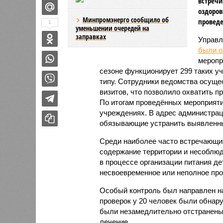
встречи
оздоров
Минпромэнерго сообщило об
проведе
1
уменьшении очередей на
заправках
Управл
были 
меропр
сезоне функционирует 299 таких уч
типу. Сотрудники ведомства осуще
визитов, что позволило охватить 
По итогам проведённых мероприят
учреждениях. В адрес администрац
обязывающие устранить выявленны
Среди наиболее часто встречающи
содержание территории и несоблюд
в процессе организации питания де
несвоевременное или неполное про
Особый контроль был направлен на
проверок у 20 человек были обнар
были незамедлительно отстранены 
лечение.