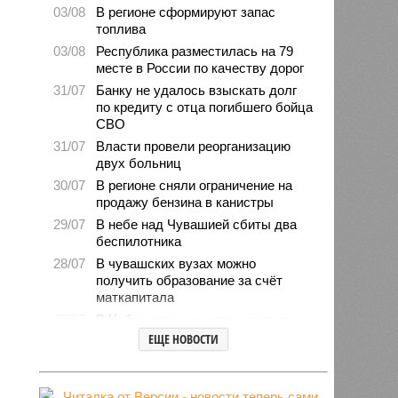
03/08
В регионе сформируют запас
топлива
03/08
Республика разместилась на 79
месте в России по качеству дорог
31/07
Банку не удалось взыскать долг
по кредиту с отца погибшего бойца
СВО
31/07
Власти провели реорганизацию
двух больниц
30/07
В регионе сняли ограничение на
продажу бензина в канистры
29/07
В небе над Чувашией сбиты два
беспилотника
28/07
В чувашских вузах можно
получить образование за счёт
маткапитала
27/07
В Чебоксарах началась проверка
готовности школ и детсадов к
ЕЩЕ НОВОСТИ
новому учебному году
27/07
Чувашские врачи выходили
младенца массой 745 граммов