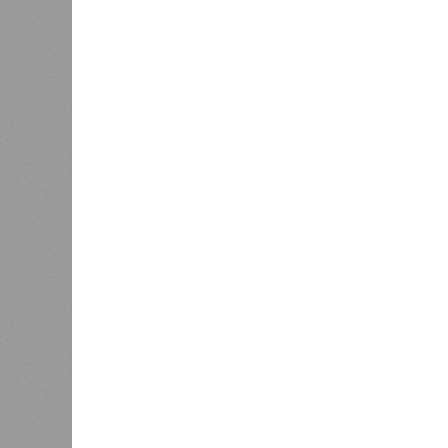
Заткнуть за пояс
В регионе учреждены удостоверения мастеров 
В регионе учреждены удостоверения
В РАЗДЕЛЕ
В Чуваш
0
направл
После вмешательства
национа
прокуратуры ветерану труда
0
пересчитали выплаты за 5 лет
Регион
дисцип
официа
0
Резервисты будут получать по
знаков
100 тысяч рублей за каждый
образц
сбитый беспилотник
субъек
удосто