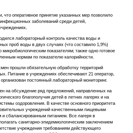
, что оперативное принятие указанных мер позволило
 инфекционных заболеваний среди детей,
учреждениях.
одился лабораторный контроль качества воды и
нных проб воды в двух случаях (что составило 1,9%)
 микробиологическим показателям; также одно готовое
ленным нормам по показателю калорийности.
смен прошли обязательную обработку территорий
мых. Питание в учреждениях обеспечивают 21 оператор,
 организован постоянный лабораторный мониторинг.
ен на обсуждение ряд предложений, направленных на
ического благополучия детей в летних лагерях и на
стемы оздоровления. В качестве основного приоритета
ровительных учреждений качественными пищевыми
м и сбалансированным питанием. Все лагеря в
полагать санитарно-эпидемиологическим заключением
ветствие учреждения требованиям действующего