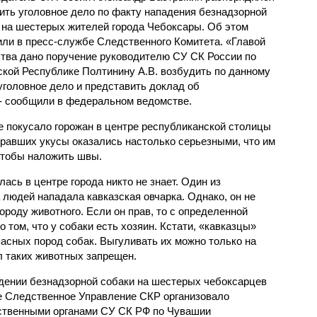
ить уголовное дело по факту нападения безнадзорной
 на шестерых жителей города Чебоксары. Об этом
ли в пресс-службе Следственного Комитета. «Главой
тва дано поручение руководителю СУ СК России по
кой Республике Полтинину А.В. возбудить по данному
уголовное дело и представить доклад об
- сообщили в федеральном ведомстве.
 покусало горожан в центре республиканской столицы
иравших укусы оказались настолько серьезными, что им
чтобы наложить швы.
ась в центре города никто не знает. Один из
людей нападала кавказская овчарка. Однако, он не
ороду животного. Если он прав, то с определенной
 том, что у собаки есть хозяин. Кстати, «кавказцы»
пасных пород собак. Выгуливать их можно только на
л таких животных запрещен.
адении безнадзорной собаки на шестерых чебоксарцев
е Следственное Управление СКР организовало
дственными органами СУ СК РФ по Чувашии