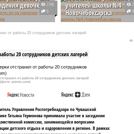
падения девочки в
учителей школы №4
2196
0
Новочебоксарска
тель СК России
В Чувашии возбудили уголовное
р Бастрыкин поручил
дело по факту массового
нил от работы 20 сотрудников детских лагерей
ь уголовное дело по
обращения за медицинской
дения девочки в
помощью учеников и педагогов
ционный люк. ЧП
школы №4 Новочебоксарска. В
работы 20 сотрудников детских лагерей
о в столице Чувашии.
столовой образовательного
учреждения нашли «просрочку».
тстранил от работы 20 сотрудников детских лагерей
(фото: pixnio.com)
итель Управления Роспотребнадзора по Чувашской
ике Татьяна Гермонова принимала участие в заседании
омственной комиссии, занимающейся вопросами
ации детского отдыха и оздоровления в регионе. В рамках