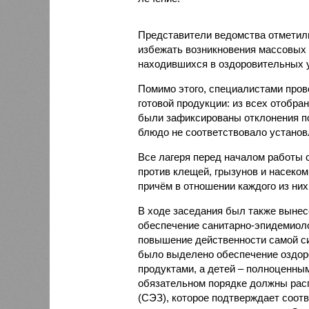
Представители ведомства отметили
избежать возникновения массовых
находившихся в оздоровительных 
Помимо этого, специалистами пров
готовой продукции: из всех отобра
были зафиксированы отклонения по
блюдо не соответствовало установ
Все лагеря перед началом работы 
против клещей, грызунов и насеко
причём в отношении каждого из них
В ходе заседания был также вынес
обеспечение санитарно-эпидемиолог
повышение действенности самой си
было выделено обеспечение оздо
продуктами, а детей – полноценны
обязательном порядке должны рас
(СЭЗ), которое подтверждает соот