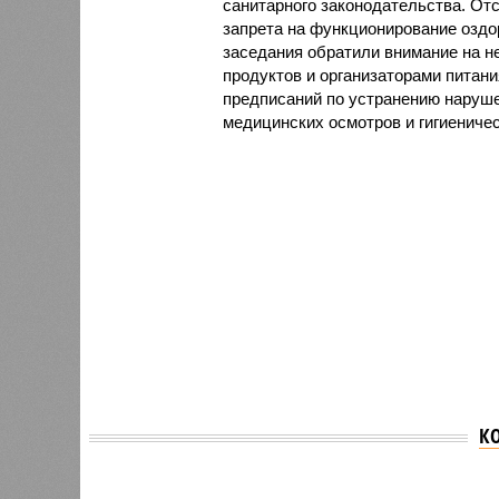
санитарного законодательства. От
запрета на функционирование оздор
заседания обратили внимание на н
продуктов и организаторами питан
предписаний по устранению наруше
медицинских осмотров и гигиениче
К
Версия
//
Общество
//
В регионе учреждены удостоверения 