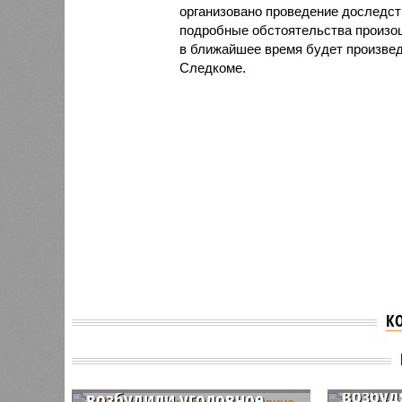
организовано проведение доследст
подробные обстоятельства произо
в ближайшее время будет произвед
Следкоме.
К
По рас
В Чувашии на медсестру,
предсе
по вине которой тяжело
Бастры
заболел ребенок,
возбуд
возбудили уголовное