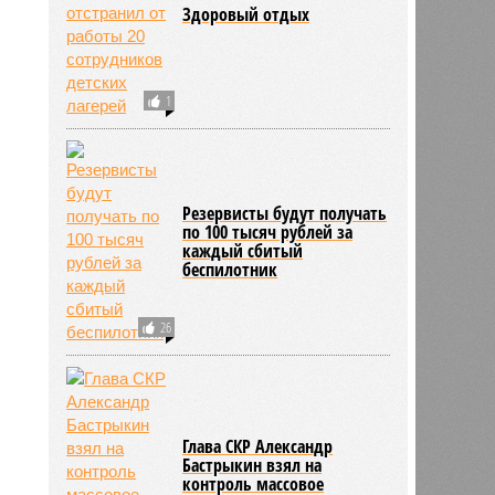
Здоровый отдых
2163
1
Резервисты будут получать
по 100 тысяч рублей за
каждый сбитый
беспилотник
26
Глава СКР Александр
Бастрыкин взял на
контроль массовое