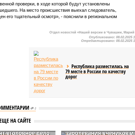
венной проверки, в ходе которой будут установлены
шедшего. На место происшествия выехал следователь,
ен его тщательный осмотр», - пояснили в региональном
Отдел новостей «Нашей версии в Чувашии, Марий
Опубликовано:
08.02.2025 
Отредактировано:
08.02.2025 
Республика разместилась на
79 месте в России по качеству
дорог
ОММЕНТАРИИ
поряжению
В СУ СКР Чуваши
0
дателя СКР
возбудили уголовное
ЕЩЕ НА САЙТЕ
кина в Чувашии
дело из-за массового
ят уголовное дело
заболевания учеников и