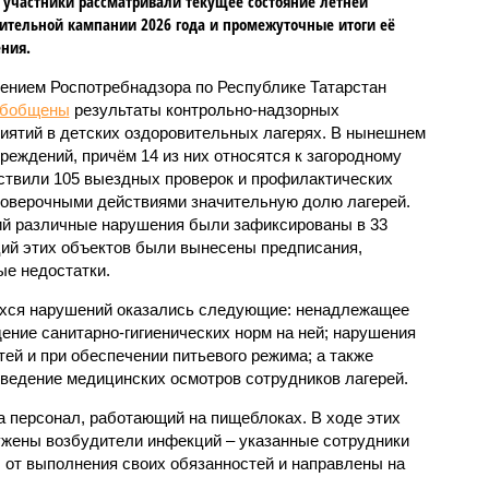
 участники рассматривали текущее состояние летней
ительной кампании 2026 года и промежуточные итоги её
ния.
ением Роспотребнадзора по Республике Татарстан
обобщены
результаты контрольно-надзорных
иятий в детских оздоровительных лагерях. В нынешнем
реждений, причём 14 из них относятся к загородному
ствили 105 выездных проверок и профилактических
проверочными действиями значительную долю лагерей.
ий различные нарушения были зафиксированы в 33
ий этих объектов были вынесены предписания,
е недостатки.
хся нарушений оказались следующие: ненадлежащее
ение санитарно-гигиенических норм на ней; нарушения
тей и при обеспечении питьевого режима; а также
ведение медицинских осмотров сотрудников лагерей.
 персонал, работающий на пищеблоках. В ходе этих
ужены возбудители инфекций – указанные сотрудники
от выполнения своих обязанностей и направлены на