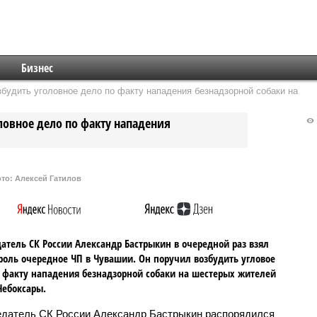
Бизнес
будить уголовное дело по факту нападения безнадзорной собаки на
ловное дело по факту нападения
то: Алексей Гатилов
атель СК России Александр Бастрыкин в очередной раз взял
роль очередное ЧП в Чувашии. Он поручил возбудить угловое
 факту нападения безнадзорной собаки на шестерых жителей
Чебоксары.
датель СК России Александр Бастрыкин распорядился