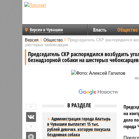
Власть
Общество
Версия в Чувашии
Версия
//
Общество
//
Председатель СКР распорядился воз
шестерых чебоксарцев
Председатель СКР распорядился возбудить уго
безнадзорной собаки на шестерых чебоксарцев
Фо
В РАЗДЕЛЕ
Председ
1
на конт
Администрация города Алатырь
дело по
в Чувашии выплатит 15 тыс.
города 
0
рублей девочке, которую покусала
бездомная собака
Предсе