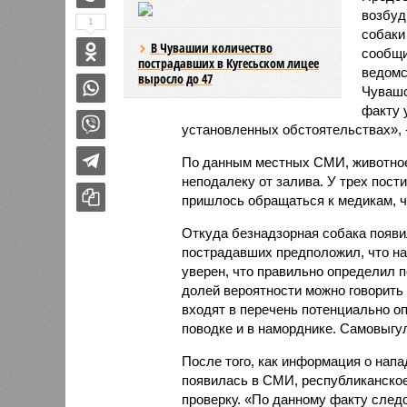
возбуд
1
собаки
В Чувашии количество
сообщи
пострадавших в Кугесьском лицее
ведомс
выросло до 47
Чувашс
факту 
установленных обстоятельствах», 
По данным местных СМИ, животное
неподалеку от залива. У трех пост
пришлось обращаться к медикам, 
Откуда безнадзорная собака появил
пострадавших предположил, что на 
уверен, что правильно определил п
долей вероятности можно говорить о
входят в перечень потенциально о
поводке и в наморднике. Самовыгу
После того, как информация о нап
появилась в СМИ, республиканско
проверку. «По данному факту сле