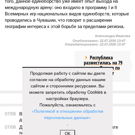
того, данное единоборство уже имеет опыт выхода на
международную арену: оно входило в программу I и II
Всемирных игр национальных видов единоборств, которые
проводились в Чувашии, что говорит о расширении
географии интереса к этой борьбе за пределами региона.
Александра Иванова
Опубликовано:
22.07.2026 13:47
Отредактировано:
22.07.2026 13:47
Республика
разместилась на 79
месте в России по
качеству дорог
Продолжая работу с сайтом вы даете
согласие на обработку данных нашим
сайтом и сторонними ресурсами. Вы
КОММЕНТАРИИ
можете запретить обработку Cookies в
0
настройках браузера.
ПОСЛЕДНИЕ НОВОСТИ
Пожалуйста, ознакомьтесь с
«Политикой в отношении обработки
07/08
В Чебоксарах в ближайшие годы не будут
персональных данных»
достраивать спуск к заливу
.
07/08
Два предприятия выплатили долги по зарплате
после вмешательства прокуратуры
OK