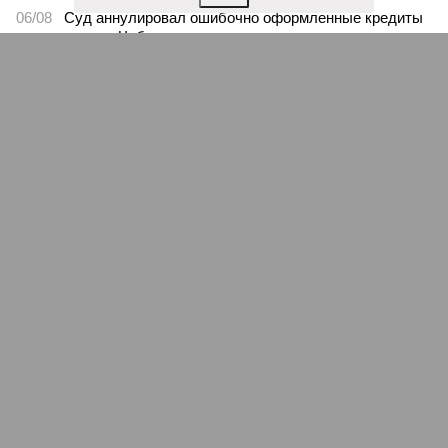
06/08
Суд аннулировал ошибочно оформленные кредиты
жителя Чебоксар
05/08
В Чебоксарах снесут 46 строений рядом с
проблемной «Кувшинкой»
04/08
Житель Екатеринбурга по указанию мошенников
ограбил квартиру в Чебоксарах
ЕЩЕ НОВОСТИ
НОВОСТИ ПАРТНЕРОВ
Новости smi2.ru
ЕЩЕ ИЗ РАЗДЕЛА «ВЛАСТЬ»