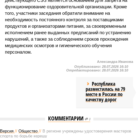
действующего СЭЗ является основанием для запрета на
функционирование оздоровительной организации. Кроме
того, участники заседания обратили внимание на
необходимость постоянного контроля за поставщиками
продуктов и организаторами питания, за своевременным
исполнением ранее выданных предписаний по устранению
нарушений, а также за соблюдением сроков прохождения
медицинских осмотров и гигиенического обучения
персоналом.
Александра Иванова
Опубликовано:
28.07.2026 16:10
Отредактировано:
28.07.2026 16:10
Республика
разместилась на 79
месте в России по
качеству дорог
КОММЕНТАРИИ
0
Версия
//
Общество
//
В регионе учреждены удостоверения мастеров
спорта по борьбе керешу