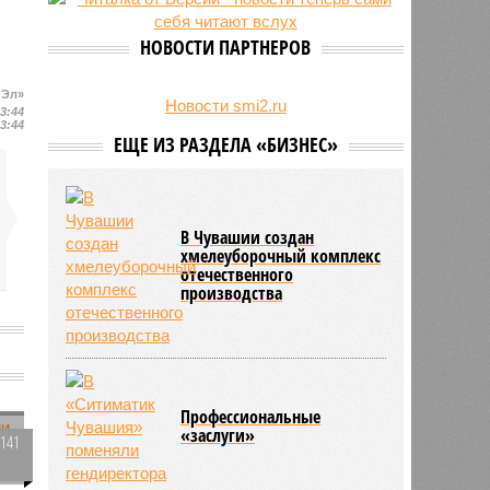
свыше 500 единиц оружия
НОВОСТИ ПАРТНЕРОВ
 Эл»
Новости smi2.ru
13:44
13:44
ЕЩЕ ИЗ РАЗДЕЛА «БИЗНЕС»
В Чувашии создан
хмелеуборочный комплекс
отечественного
производства
Профессиональные
«заслуги»
2141
0
е