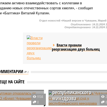
лжаем активно взаимодействовать с коллегами в
зданию новых отечественных сортов хмеля», - сообщил
и «Балтика» Виталий Кулагин.
Отдел новостей «Нашей версии в Чувашии, Марий
Опубликовано:
14.11.2024 
Отредактировано:
14.11.2024 
Власти провели
реорганизацию двух больниц
ОММЕНТАРИИ
0
СМИ: депутат Госсовета
Чувашии Солдатов
ЕЩЕ НА САЙТЕ
выиграл суд у
ка» «Букет» не
республиканского
9104
минздрава
лтика» отказалась от
0
ОАО «Букет Чувашии»
В информационном пространств