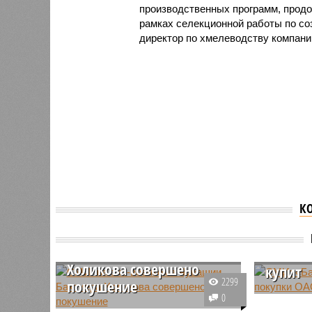
производственных программ, продо
рамках селекционной работы по со
директор по хмелеводству компани
К
СМИ: на экс-военкома
Чувашии Бахтиера
«Балти
Холикова совершено
купит
2299
покушение
СМИ: «Ба
0
В масс-медиа появились
покупки 