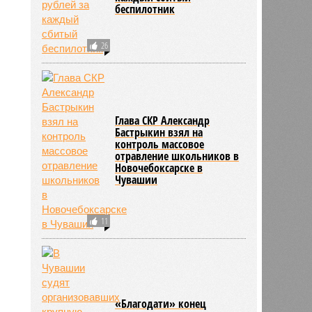
беспилотник
26
Глава СКР Александр
Бастрыкин взял на
контроль массовое
отравление школьников в
Новочебоксарске в
Чувашии
11
«Благодати» конец