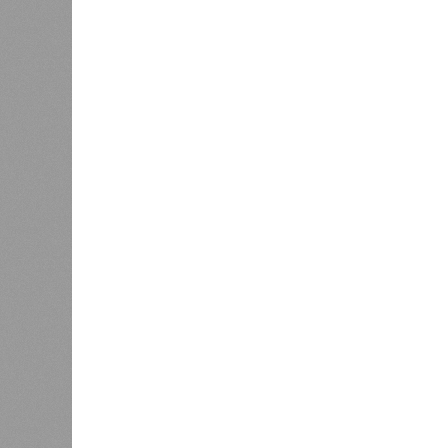
сообщения о том, что под
машиной бывшего военкома
Чувашии Бахтиера Холикова
нашли взрывное устройство. По
данным СМИ и телеграм-
каналов, к покушению может
быть причастна СБУ.