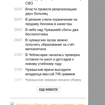
СВО
31/07
Власти провели реорганизацию
двух больниц
30/07
В регионе сняли ограничение на
продажу бензина в канистры
29/07
В небе над Чувашией сбиты два
беспилотника
28/07
В чувашских вузах можно
получить образование за счёт
маткапитала
27/07
В Чебоксарах началась проверка
готовности школ и детсадов к
новому учебному году
27/07
Чувашские врачи выходили
младенца массой 745 граммов
24/07
Чувашские аграрии начали уборку
урожая
ЕЩЕ НОВОСТИ
24/07
Минпромэнерго сообщило об
уменьшении очередей на
заправках
23/07
В Чувашии за 6 месяцев изъято