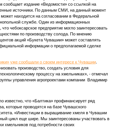
м сообщает издание «Ведомости» со ссылкой на
енные источники. По данным СМИ, на данный момент
 может находится на согласовании в Федеральной
нопольной службе. Один из информационных
, что чебоксарское предприятие могло заинтересовать
щностями по производству солода. По мнению
оцентов акций «Букета Чувашии» может составлять
официальной информации о предполагаемой сделке
ики» уже сообщали о своем интересе к Чувашии
.
низовать производство, создать условия для
технологическому процессу на хмельниках», - отмечал
 группы управления агропроектами компании Владимир
ало известно, что «Балтика» профинансирует ряд
а, которые проводятся на базе Чувашского
рситета. «Инвестиции в выращивание хмеля в Чувашии
ный цикл еще шире. Мы заинтересованы участвовать в
ки хмельников под потребности своих