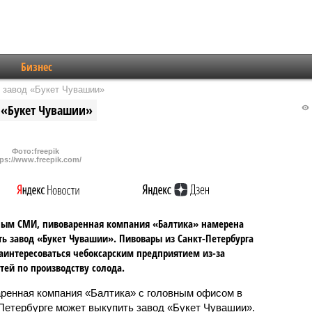
Бизнес
 завод «Букет Чувашии»
 «Букет Чувашии»
Фото:freepik
tps://www.freepik.com/
ным СМИ, пивоваренная компания «Балтика» намерена
ь завод «Букет Чувашии». Пивовары из Санкт-Петербурга
аинтересоваться чебоксарским предприятием из-за
ей по производству солода.
ренная компания «Балтика» с головным офисом в
Петербурге может выкупить завод «Букет Чувашии».