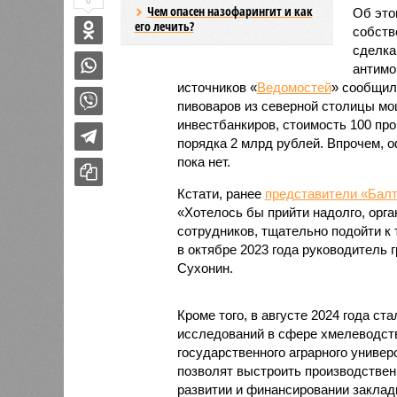
0
Чем опасен назофарингит и как
Об это
его лечить?
собств
сделка
антимо
источников «
Ведомостей
» сообщил
пивоваров из северной столицы мо
инвестбанкиров, стоимость 100 пр
порядка 2 млрд рублей. Впрочем, 
пока нет.
Кстати, ранее
представители «Балт
«Хотелось бы прийти надолго, орга
сотрудников, тщательно подойти к 
в октябре 2023 года руководитель
Сухонин.
Кроме того, в августе 2024 года ст
исследований в сфере хмелеводств
государственного аграрного униве
позволят выстроить производствен
развитии и финансировании заклад