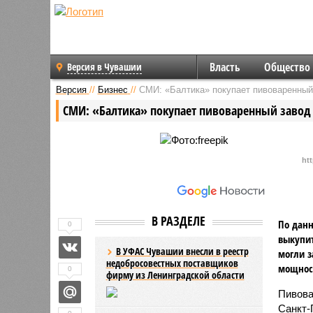
Власть
Общество
Версия в Чувашии
Версия
//
Бизнес
//
СМИ: «Балтика» покупает пивоваренный
СМИ: «Балтика» покупает пивоваренный завод
ht
В РАЗДЕЛЕ
По дан
0
выкупит
В УФАС Чувашии внесли в реестр
могли з
недобросовестных поставщиков
мощност
0
фирму из Ленинградской области
Пивова
Санкт-