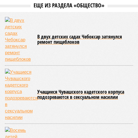
итоги её проведения.
Управлением Роспотребнадзора по Республике Татарстан
были обобщены
результаты контрольно-надзорных
мероприятий в детских оздоровительных лагерях. В
нынешнем сезоне функционирует 299 таких учреждений,
причём 14 из них относятся к загородному типу. Сотрудники
ведомства осуществили 105 выездных проверок и
профилактических визитов, что позволило охватить
проверочными действиями значительную долю лагерей. По
итогам проведённых мероприятий различные нарушения
были зафиксированы в 33 учреждениях. В адрес
администраций этих объектов были вынесены
предписания, обязывающие устранить выявленные
недостатки.
Среди наиболее часто встречающихся нарушений
оказались следующие: ненадлежащее содержание
территории и несоблюдение санитарно-гигиенических норм
на ней; нарушения в процессе организации питания детей и
при обеспечении питьевого режима; а также
несвоевременное или неполное проведение медицинских