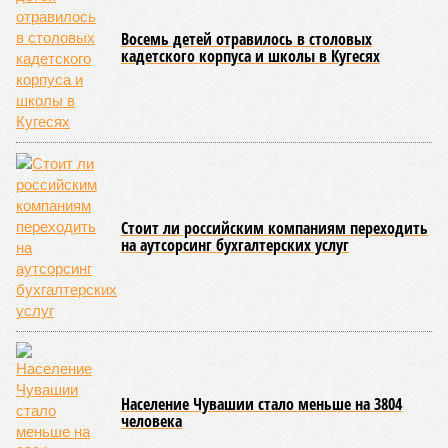
осмотров сотрудников лагерей.
Особый контроль был направлен на персонал,
работающий на пищеблоках. В ходе этих проверок у 20
человек были обнаружены возбудители инфекций –
указанные сотрудники были незамедлительно отстранены
от выполнения своих обязанностей и направлены на
лечение.
Представители ведомства отметили, что оперативное
принятие указанных мер позволило избежать
возникновения массовых инфекционных заболеваний
среди детей, находившихся в оздоровительных
учреждениях.
Помимо этого, специалистами проводился лабораторный
контроль качества воды и готовой продукции: из всех
отобранных проб воды в двух случаях (что составило
1,9%) были зафиксированы отклонения по
микробиологическим показателям; также одно готовое
блюдо не соответствовало установленным нормам по
показателю калорийности.