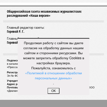
«Карманный» Маслов
Кто покрывает мэра Йошкар-Олы Евгения
Маслова?
Продолжая работу с сайтом вы даете
Процентовтирательство
согласие на обработку данных нашим
сайтом и сторонними ресурсами. Вы
Глава Чувашии Игнатьев решил перевыполнить
физкультурный план Путина
можете запретить обработку Cookies в
настройках браузера.
Пожалуйста, ознакомьтесь с
«Политикой в отношении обработки
персональных данных»
.
Смертоносный таран на М7
OK
Московским следователям поручено разобраться в
страшной аварии в Чувашии