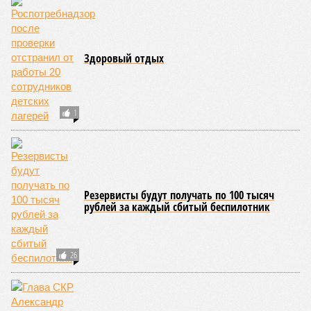
07/08
Два предприятия выплатили долги по зарплате
после вмешательства прокуратуры
06/08
Суд аннулировал ошибочно оформленные кредиты
жителя Чебоксар
05/08
В Чебоксарах снесут 46 строений рядом с
проблемной «Кувшинкой»
04/08
Житель Екатеринбурга по указанию мошенников
ограбил квартиру в Чебоксарах
ЕЩЕ НОВОСТИ
НОВОСТИ ПАРТНЕРОВ
Новости smi2.ru
ЕЩЕ ИЗ РАЗДЕЛА «ОБЩЕСТВО»