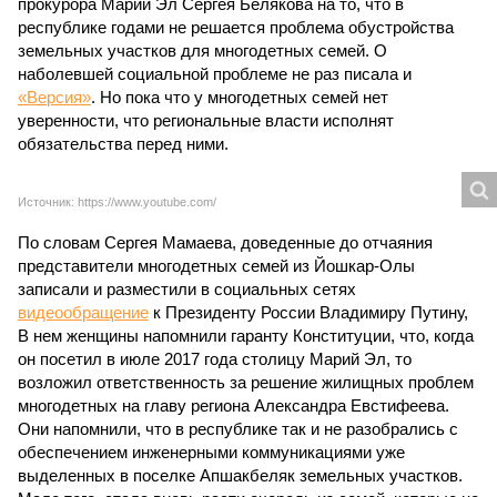
прокурора Марий Эл Сергея Белякова на то, что в
республике годами не решается проблема обустройства
земельных участков для многодетных семей. О
наболевшей социальной проблеме не раз писала и
«Версия»
. Но пока что у многодетных семей нет
уверенности, что региональные власти исполнят
обязательства перед ними.
Источник: https://www.youtube.com/
По словам Сергея Мамаева, доведенные до отчаяния
представители многодетных семей из Йошкар-Олы
записали и разместили в социальных сетях
видеообращение
к Президенту России Владимиру Путину,
В нем женщины напомнили гаранту Конституции, что, когда
он посетил в июле 2017 года столицу Марий Эл, то
возложил ответственность за решение жилищных проблем
многодетных на главу региона Александра Евстифеева.
Они напомнили, что в республике так и не разобрались с
обеспечением инженерными коммуникациями уже
выделенных в поселке Апшакбеляк земельных участков.