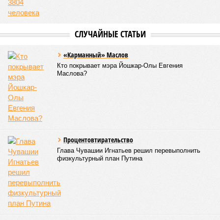
Все лагеря перед началом работы смен прошли
обязательную обработку территорий против клещей,
грызунов и насекомых. Питание в учреждениях
обеспечивают 21 оператор, причём в отношении каждого из
них организован постоянный лабораторный мониторинг.
В ходе заседания был также вынесен на обсуждение ряд
предложений, направленных на обеспечение санитарно-
эпидемиологического благополучия детей в летних лагерях
и на повышение действенности самой системы
оздоровления. В качестве основного приоритета было
выделено обеспечение оздоровительных учреждений
качественными пищевыми продуктами, а детей –
полноценным и сбалансированным питанием. Все лагеря в
обязательном порядке должны располагать санитарно-
эпидемиологическим заключением (СЭЗ), которое
подтверждает соответствие учреждения требованиям
действующего санитарного законодательства. Отсутствие
действующего СЭЗ является основанием для запрета на
функционирование оздоровительной организации. Кроме
того, участники заседания обратили внимание на