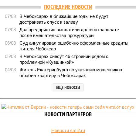
Версия
//
Власть
//
Роспотребнадзор после проверки отстранил от
работы 20 сотрудников детских лагерей
1773
Здоровый отдых
Роспотребнадзор после проверки отстранил от работы 20
сотрудников детских лагерей
Роспотребнадзор после проверки отстранил от работы 20 сотрудников
детских лагерей (фото: pixnio.com)
Руководитель Управления Роспотребнадзора по Чувашской
Республике Татьяна Гермонова принимала участие в заседании
Межведомственной комиссии, занимающейся вопросами
организации детского отдыха и оздоровления в регионе. В
рамках встречи участники рассматривали текущее состояние
летней оздоровительной кампании 2026 года и промежуточные