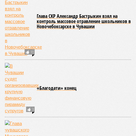
В двух детских садах Чебоксар затянулся
ремонт пищеблоков
Учащиеся Чувашского кадетского корпуса
подозреваются в сексуальном насилии
Восемь детей отравилось в столовых
кадетского корпуса и школы в Кугесях