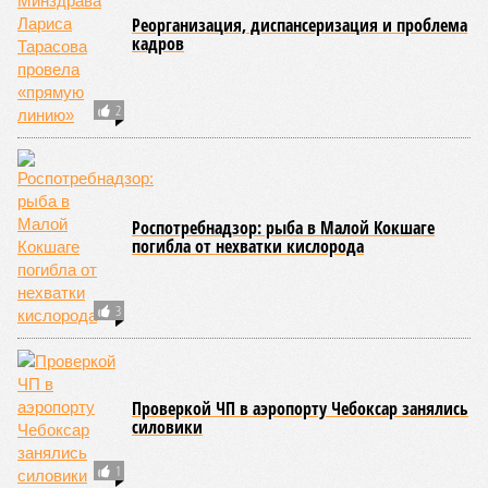
Стоит ли российским компаниям переходить
на аутсорсинг бухгалтерских услуг
Население Чувашии стало меньше на 3804
человека
СЛУЧАЙНЫЕ СТАТЬИ