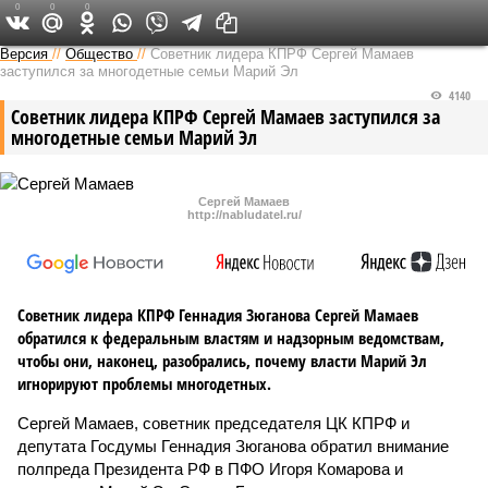
0
0
0
Версия в Чувашии
Версия
//
Общество
//
Советник лидера КПРФ Сергей Мамаев
заступился за многодетные семьи Марий Эл
4140
Советник лидера КПРФ Сергей Мамаев заступился за
многодетные семьи Марий Эл
Сергей Мамаев
http://nabludatel.ru/
Советник лидера КПРФ Геннадия Зюганова Сергей Мамаев
обратился к федеральным властям и надзорным ведомствам,
чтобы они, наконец, разобрались, почему власти Марий Эл
игнорируют проблемы многодетных.
Сергей Мамаев, советник председателя ЦК КПРФ и
депутата Госдумы Геннадия Зюганова обратил внимание
полпреда Президента РФ в ПФО Игоря Комарова и