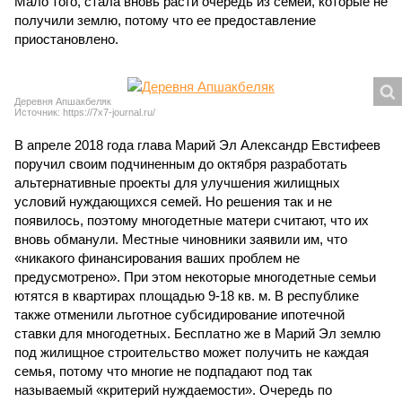
Мало того, стала вновь расти очередь из семей, которые не
получили землю, потому что ее предоставление
приостановлено.
Деревня Апшакбеляк
Источник: https://7x7-journal.ru/
В апреле 2018 года глава Марий Эл Александр Евстифеев
поручил своим подчиненным до октября разработать
альтернативные проекты для улучшения жилищных
условий нуждающихся семей. Но решения так и не
появилось, поэтому многодетные матери считают, что их
вновь обманули. Местные чиновники заявили им, что
«никакого финансирования ваших проблем не
предусмотрено». При этом некоторые многодетные семьи
ютятся в квартирах площадью 9-18 кв. м. В республике
также отменили льготное субсидирование ипотечной
ставки для многодетных. Бесплатно же в Марий Эл землю
под жилищное строительство может получить не каждая
семья, потому что многие не подпадают под так
называемый «критерий нуждаемости». Очередь по