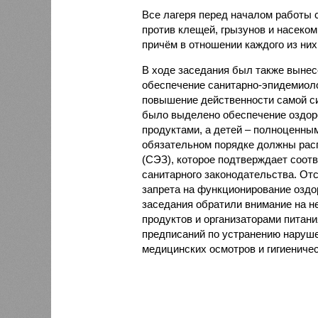
Все лагеря перед началом работы 
против клещей, грызунов и насеко
причём в отношении каждого из них
В ходе заседания был также вынес
обеспечение санитарно-эпидемиолог
повышение действенности самой си
было выделено обеспечение оздо
продуктами, а детей – полноценны
обязательном порядке должны рас
(СЭЗ), которое подтверждает соот
санитарного законодательства. От
запрета на функционирование оздор
заседания обратили внимание на н
продуктов и организаторами питан
предписаний по устранению наруше
медицинских осмотров и гигиениче