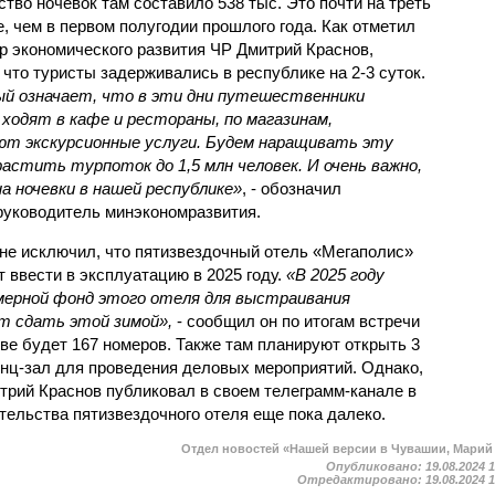
ство ночевок там составило 538 тыс. Это почти на треть
, чем в первом полугодии прошлого года. Как отметил
р экономического развития ЧР Дмитрий Краснов,
 что туристы задерживались в республике на 2-3 суток.
ый означает, что в эти дни путешественники
ходят в кафе и рестораны, по магазинам,
ют экскурсионные услуги. Будем наращивать эту
нарастить турпоток до 1,5 млн человек. И очень важно,
 ночевки в нашей республике»
, - обозначил
руководитель минэкономразвития.
не исключил, что пятизвездочный отель «Мегаполис»
т ввести в эксплуатацию в 2025 году.
«В 2025 году
мерной фонд этого отеля для выстраивания
т сдать этой зимой»,
- сообщил он по итогам встречи
иве будет 167 номеров. Также там планируют открыть 3
енц-зал для проведения деловых мероприятий. Однако,
трий Краснов публиковал в своем телеграмм-канале в
тельства пятизвездочного отеля еще пока далеко.
Отдел новостей «Нашей версии в Чувашии, Марий
Опубликовано:
19.08.2024 
Отредактировано:
19.08.2024 