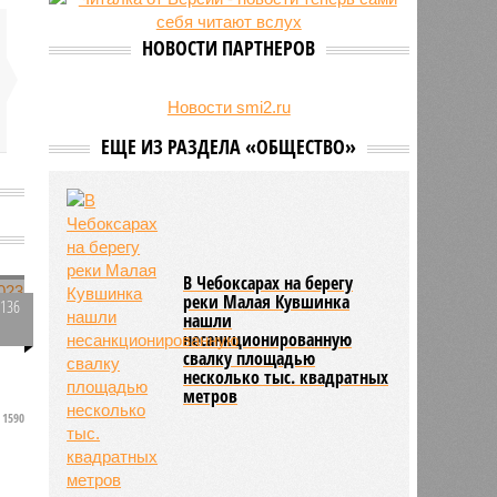
свыше 500 единиц оружия
НОВОСТИ ПАРТНЕРОВ
Новости smi2.ru
ЕЩЕ ИЗ РАЗДЕЛА «ОБЩЕСТВО»
В Чебоксарах на берегу
реки Малая Кувшинка
2136
нашли
0
несанкционированную
в
свалку площадью
несколько тыс. квадратных
метров
а
1590