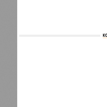
К
Версия
//
Общество
//
В регионе учреждены удостоверения 
Заткнуть за пояс
В регионе учреждены удостоверения мастеров 
В регионе учреждены удостоверения
В РАЗДЕЛЕ
В Чуваш
0