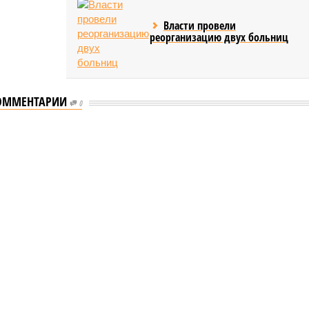
Власти провели
реорганизацию двух больниц
ОММЕНТАРИИ
0
мастеров спорта по борьбе керешу
спорта по борьбе керешу
 мастеров спорта по борьбе керешу (фото: wikimedia
commons/Ilsurikat)
ской Республике последовательно реализуются меры,