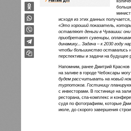
Рейтинг ДТП
количе
больше
минист
исходя из этих данных получается,
«Это хороший показатель, котор
оставляют деньги в Чувашии: они 
приобретают сувениры, оплачива
динамику... Задача – к 2030 году 
чтобы большинство оставались на
перспективы и задачи на будущее 
Напомним, ранее Дмитрий Краснов 
на заливе в городе Чебоксары могу
будем рассчитывать на новый но
турпотоков. Гостиницу планирую
с инвесторами. В гостинице на зал
ресторана, спа-комплекс и конфер
судя по фотографиям, которые Дми
июле, до скорого завершения строи