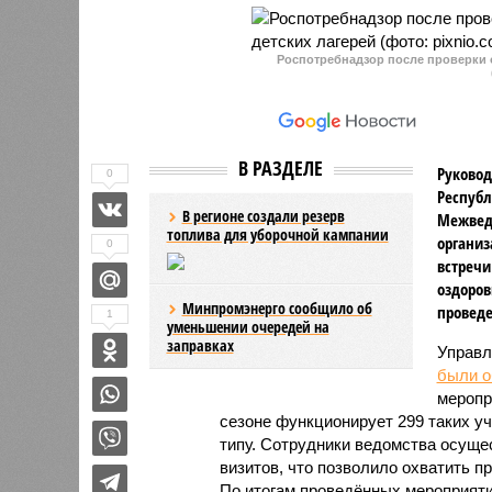
Роспотребнадзор после проверки о
В РАЗДЕЛЕ
Руковод
0
Республ
В регионе создали резерв
Межвед
топлива для уборочной кампании
организ
0
встречи
оздоров
Минпромэнерго сообщило об
проведе
1
уменьшении очередей на
заправках
Управл
были 
меропр
сезоне функционирует 299 таких уч
типу. Сотрудники ведомства осуще
визитов, что позволило охватить 
По итогам проведённых мероприят