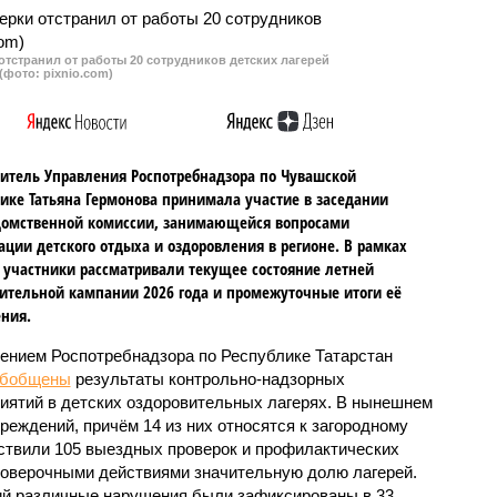
тстранил от работы 20 сотрудников детских лагерей
(фото: pixnio.com)
итель Управления Роспотребнадзора по Чувашской
ике Татьяна Гермонова принимала участие в заседании
омственной комиссии, занимающейся вопросами
ации детского отдыха и оздоровления в регионе. В рамках
 участники рассматривали текущее состояние летней
ительной кампании 2026 года и промежуточные итоги её
ния.
ением Роспотребнадзора по Республике Татарстан
обобщены
результаты контрольно-надзорных
иятий в детских оздоровительных лагерях. В нынешнем
реждений, причём 14 из них относятся к загородному
ствили 105 выездных проверок и профилактических
проверочными действиями значительную долю лагерей.
ий различные нарушения были зафиксированы в 33