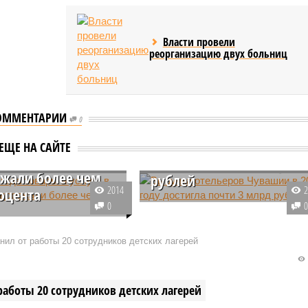
Власти провели
реорганизацию двух больниц
ОММЕНТАРИИ
0
Выручка отельеров
ла года товары и
Чувашии в 2023 году
ЕЩЕ НА САЙТЕ
 в Чувашии
достигла почти 3 млрд
жали более чем
рублей
2014
роцента
В 2023 году выручка отелей
0
-марте 2024 года цены
Чувашии выросла на 6 проценто
ы и услуги в Чувашии
и составила почти 3 млрд
нил от работы 20 сотрудников детских лагерей
более чем на 2,2
рублей. В течение прошлого год
. Наиболее ощутимо
в республике побывало 800 тыс.
ли услуги.
работы 20 сотрудников детских лагерей