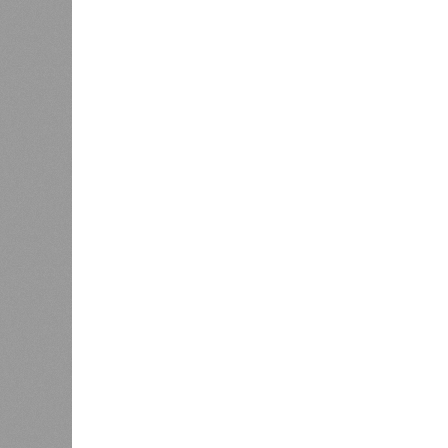
направл
После вмешательства
национа
прокуратуры ветерану труда
0
пересчитали выплаты за 5 лет
Регион
дисцип
официа
0
Резервисты будут получать по
знаков
100 тысяч рублей за каждый
образц
сбитый беспилотник
субъек
удосто
международного класса по керешу,
Параллельно с этим разработана п
ступени от третьего юношеского ра
структура призвана обеспечить сис
ориентиры для последовательного
Керешу представляет собой традиц
чувашского народа. Схватка прохо
лицом друг к другу, при этом через
матерчатое полотенце; удерживаясь
противоборство, основная задача к