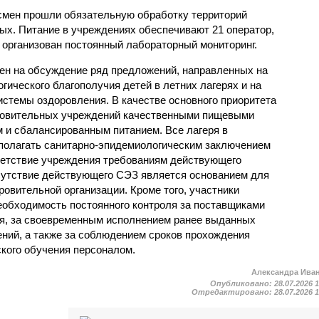
смен прошли обязательную обработку территорий
мых. Питание в учреждениях обеспечивают 21 оператор,
 организован постоянный лабораторный мониторинг.
ен на обсуждение ряд предложений, направленных на
ического благополучия детей в летних лагерях и на
стемы оздоровления. В качестве основного приоритета
ровительных учреждений качественными пищевыми
м и сбалансированным питанием. Все лагеря в
полагать санитарно-эпидемиологическим заключением
ветствие учреждения требованиям действующего
сутствие действующего СЭЗ является основанием для
овительной организации. Кроме того, участники
еобходимость постоянного контроля за поставщиками
ия, за своевременным исполнением ранее выданных
ний, а также за соблюдением сроков прохождения
ского обучения персоналом.
Александра Ива
Опубликовано:
28.07.2026 
Отредактировано:
28.07.2026 