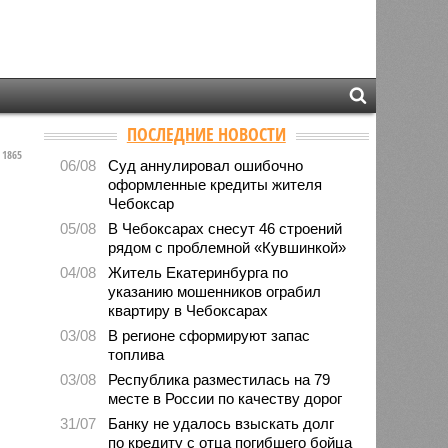
ПОСЛЕДНИЕ НОВОСТИ
1865
06/08
Суд аннулировал ошибочно
оформленные кредиты жителя
Чебоксар
05/08
В Чебоксарах снесут 46 строений
рядом с проблемной «Кувшинкой»
04/08
Житель Екатеринбурга по
указанию мошенников ограбил
квартиру в Чебоксарах
03/08
В регионе сформируют запас
топлива
03/08
Республика разместилась на 79
месте в России по качеству дорог
31/07
Банку не удалось взыскать долг
по кредиту с отца погибшего бойца