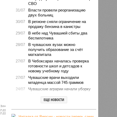
СВО
31/07
Власти провели реорганизацию
двух больниц
30/07
В регионе сняли ограничение на
продажу бензина в канистры
29/07
В небе над Чувашией сбиты два
беспилотника
28/07
В чувашских вузах можно
получить образование за счёт
маткапитала
27/07
В Чебоксарах началась проверка
готовности школ и детсадов к
новому учебному году
27/07
Чувашские врачи выходили
младенца массой 745 граммов
24/07
Чувашские аграрии начали уборку
урожая
ЕЩЕ НОВОСТИ
24/07
Минпромэнерго сообщило об
уменьшении очередей на
 Эл»
заправках
17:21
17:21
23/07
В Чувашии за 6 месяцев изъято