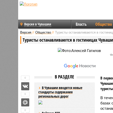
Власть
Общество
Версия в Чувашии
Версия
//
Общество
//
Туристы останавливаются в гостиниц
Туристы останавливаются в гостиницах Чувашии
Ф
В РАЗДЕЛЕ
В перво
0
Чувашии
В Чувашии вводятся новые
туристы
стандарты содержания
0
региональных дорог
В тече
базах 
остана
0