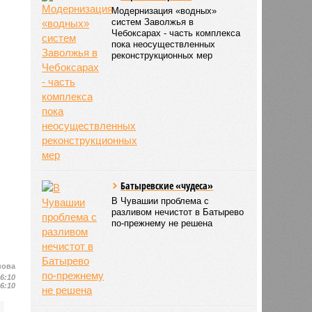
Модернизация «водных»
систем Заволжья в
Чебоксарах - часть комплекса
пока неосуществленных
реконструкционных мер
Батыревские «чудеса»
В Чувашии проблема с
разливом нечистот в Батырево
по-прежнему не решена
нова
16:10
16:10