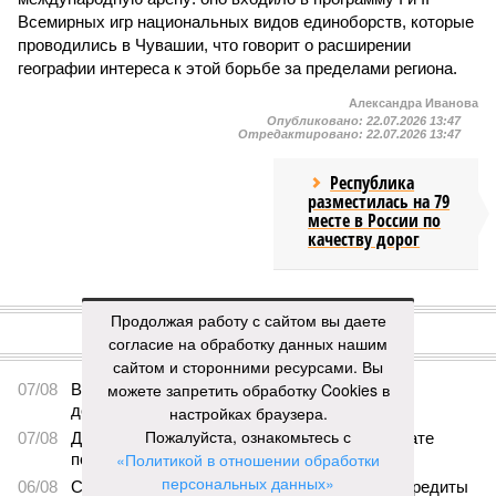
Всемирных игр национальных видов единоборств, которые
проводились в Чувашии, что говорит о расширении
географии интереса к этой борьбе за пределами региона.
Александра Иванова
Опубликовано:
22.07.2026 13:47
Отредактировано:
22.07.2026 13:47
Республика
разместилась на 79
месте в России по
качеству дорог
КОММЕНТАРИИ
0
Продолжая работу с сайтом вы даете
согласие на обработку данных нашим
ПОСЛЕДНИЕ НОВОСТИ
сайтом и сторонними ресурсами. Вы
можете запретить обработку Cookies в
07/08
В Чебоксарах в ближайшие годы не будут
достраивать спуск к заливу
настройках браузера.
Пожалуйста, ознакомьтесь с
07/08
Два предприятия выплатили долги по зарплате
«Политикой в отношении обработки
после вмешательства прокуратуры
персональных данных»
06/08
Суд аннулировал ошибочно оформленные кредиты