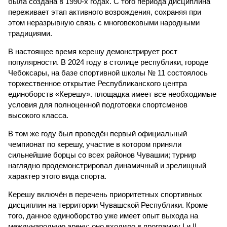
была создана в 1990-х годах. С того периода дисциплина
переживает этап активного возрождения, сохраняя при
этом неразрывную связь с многовековыми народными
традициями.
В настоящее время керешу демонстрирует рост
популярности. В 2024 году в столице республики, городе
Чебоксары, на базе спортивной школы № 11 состоялось
торжественное открытие Республиканского центра
единоборств «Керешу». площадка имеет все необходимые
условия для полноценной подготовки спортсменов
высокого класса.
В том же году был проведён первый официальный
чемпионат по керешу, участие в котором приняли
сильнейшие борцы со всех районов Чувашии; турнир
наглядно продемонстрировал динамичный и зрелищный
характер этого вида спорта.
Керешу включён в перечень приоритетных спортивных
дисциплин на территории Чувашской Республики. Кроме
того, данное единоборство уже имеет опыт выхода на
международную арену: оно входило в программу I и II