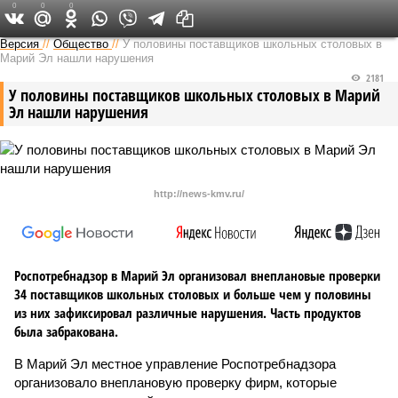
0
0
0
Версия в Чувашии
Версия
//
Общество
//
У половины поставщиков школьных столовых в
Марий Эл нашли нарушения
2181
У половины поставщиков школьных столовых в Марий
Эл нашли нарушения
http://news-kmv.ru/
Роспотребнадзор в Марий Эл организовал внеплановые проверки
34 поставщиков школьных столовых и больше чем у половины
из них зафиксировал различные нарушения. Часть продуктов
была забракована.
В Марий Эл местное управление Роспотребнадзора
организовало внеплановую проверку фирм, которые