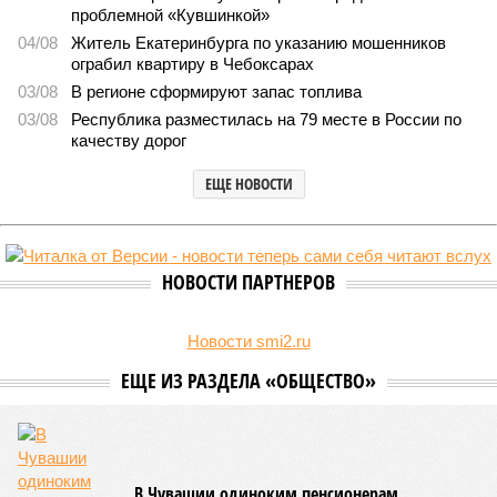
В регионе учреждены удостоверения мастеров спорта по
борьбе керешу
В регионе учреждены удостоверения мастеров спорта по борьбе керешу
(фото: wikimedia commons/Ilsurikat)
В Чувашской Республике последовательно реализуются меры,
направленные на повышение статуса и институциональное
развитие национальной борьбы на поясах керешу.
Региональные власти не ограничились
признанием
данной
дисциплины в качестве приоритетной, но также утвердили
официальную систему спортивных званий и
ведомственных знаков отличия, закрепив
соответствующие положения и образцы наградных
атрибутов на уровне правительства субъекта. Согласно
обнародованным материалам, введены удостоверения и
нагрудные знаки мастера спорта Чувашии международного