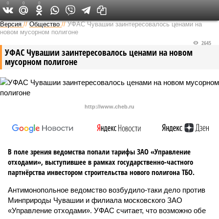
0
0
0
Версия в Чувашии
Версия
//
Общество
//
УФАС Чувашии заинтересовалось ценами на
новом мусорном полигоне
2645
УФАС Чувашии заинтересовалось ценами на новом
мусорном полигоне
http://www.cheb.ru
В поле зрения ведомства попали тарифы ЗАО «Управление
отходами», выступившее в рамках государственно-частного
партнёрства инвестором строительства нового полигона ТБО.
Антимонопольное ведомство возбудило-таки дело против
Минприроды Чувашии и филиала московского ЗАО
«Управление отходами». УФАС считает, что возможно обе