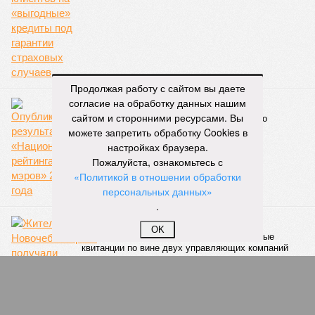
проводились в Чувашии, что говорит о расширении
географии интереса к этой борьбе за пределами региона.
Александра Иванова
Опубликовано:
22.07.2026 13:47
Отредактировано:
22.07.2026 13:47
Продолжая работу с сайтом вы даете
Власти провели
согласие на обработку данных нашим
реорганизацию
двух больниц
сайтом и сторонними ресурсами. Вы
можете запретить обработку Cookies в
настройках браузера.
КОММЕНТАРИИ
Пожалуйста, ознакомьтесь с
0
«Политикой в отношении обработки
ПОСЛЕДНИЕ НОВОСТИ
персональных данных»
.
06/08
Суд аннулировал ошибочно оформленные кредиты
жителя Чебоксар
OK
05/08
В Чебоксарах снесут 46 строений рядом с
проблемной «Кувшинкой»
04/08
Житель Екатеринбурга по указанию мошенников
ограбил квартиру в Чебоксарах
03/08
В регионе сформируют запас топлива