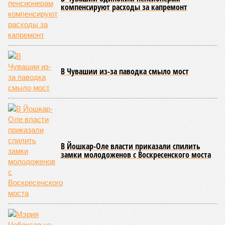
класса по керешу, а также мастера спорта Чувашии.
Параллельно с этим разработана полная разрядная сетка
по керешу, охватывающая все ступени от третьего
юношеского разряда до уровня кандидата в мастера
спорта. Такая структура призвана обеспечить системность
в подготовке юных атлетов и создать чёткие ориентиры
для последовательного повышения их квалификации.
Керешу представляет собой традиционное единоборство,
уходящее корнями в культуру чувашского народа. Схватка
проходит следующим образом: соперники располагаются
лицом друг к другу, при этом через пояс каждого из них
перекинуто специальное матерчатое полотенце;
удерживаясь за этот элемент экипировки, борцы вступают
в противоборство, основная задача которого заключается в
том, чтобы опрокинуть противника.
Современная версия чувашской национальной борьбы
была создана в 1990-х годах. С того периода дисциплина
переживает этап активного возрождения, сохраняя при