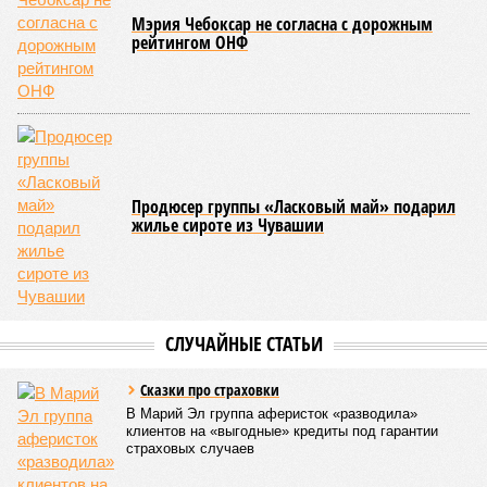
этом неразрывную связь с многовековыми народными
традициями.
В настоящее время керешу демонстрирует рост
популярности. В 2024 году в столице республики, городе
Чебоксары, на базе спортивной школы № 11 состоялось
торжественное открытие Республиканского центра
единоборств «Керешу». площадка имеет все необходимые
условия для полноценной подготовки спортсменов
высокого класса.
В том же году был проведён первый официальный
чемпионат по керешу, участие в котором приняли
сильнейшие борцы со всех районов Чувашии; турнир
наглядно продемонстрировал динамичный и зрелищный
характер этого вида спорта.
Керешу включён в перечень приоритетных спортивных
дисциплин на территории Чувашской Республики. Кроме
того, данное единоборство уже имеет опыт выхода на
международную арену: оно входило в программу I и II
Всемирных игр национальных видов единоборств, которые