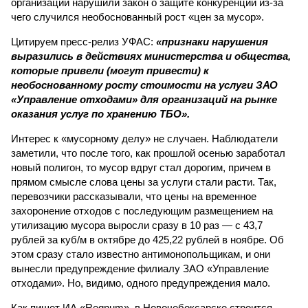
организации нарушили закон о защите конкуренции из-за
чего случился необоснованный рост «цен за мусор».
Цитируем пресс-релиз УФАС:
«признаки нарушения
выразились в действиях министерства и общества,
которые привели (могут привести) к
необоснованному росту стоимости на услуги ЗАО
«Управление отходами» для организаций на рынке
оказания услуг по хранению ТБО».
Интерес к «мусорному делу» не случаен. Наблюдатели
заметили, что после того, как прошлой осенью заработал
новый полигон, то мусор вдруг стал дорогим, причем в
прямом смысле слова цены за услуги стали расти. Так,
перевозчики рассказывали, что цены на временное
захоронение отходов с последующим размещением на
утилизацию мусора выросли сразу в 10 раз — с 43,7
рублей за куб/м в октябре до 425,22 рублей в ноябре. Об
этом сразу стало известно антимонопольщикам, и они
вынесли предупреждение филиалу ЗАО «Управление
отходами». Но, видимо, одного предупреждения мало.
Как пишет ИА «Regnum», в Новочебоксарске строится