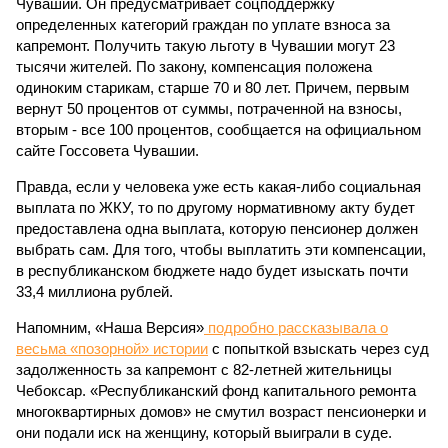
Чувашии. Он предусматривает соцподдержку
определенных категорий граждан по уплате взноса за
капремонт. Получить такую льготу в Чувашии могут 23
тысячи жителей. По закону, компенсация положена
одиноким старикам, старше 70 и 80 лет. Причем, первым
вернут 50 процентов от суммы, потраченной на взносы,
вторым - все 100 процентов, сообщается на официальном
сайте Госсовета Чувашии.
Правда, если у человека уже есть какая-либо социальная
выплата по ЖКУ, то по другому нормативному акту будет
предоставлена одна выплата, которую пенсионер должен
выбрать сам. Для того, чтобы выплатить эти компенсации,
в республиканском бюджете надо будет изыскать почти
33,4 миллиона рублей.
Напомним, «Наша Версия»
подробно рассказывала о
весьма «позорной» истории
с попыткой взыскать через суд
задолженность за капремонт с 82-летней жительницы
Чебоксар. «Республиканский фонд капитального ремонта
многоквартирных домов» не смутил возраст пенсионерки и
они подали иск на женщину, который выиграли в суде.