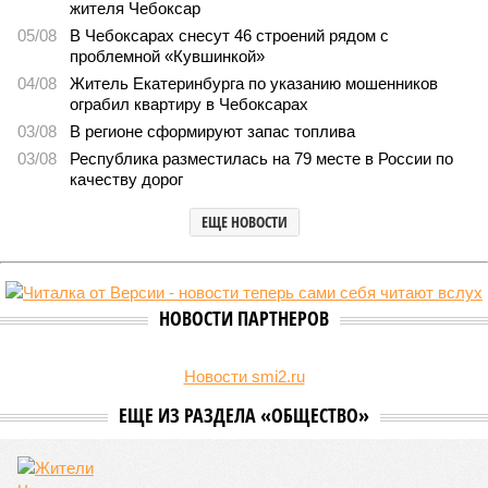
Заткнуть за пояс
В регионе учреждены удостоверения мастеров спорта по
борьбе керешу
В регионе учреждены удостоверения мастеров спорта по борьбе керешу
(фото: wikimedia commons/Ilsurikat)
В Чувашской Республике последовательно реализуются меры,
направленные на повышение статуса и институциональное
развитие национальной борьбы на поясах керешу.
Региональные власти не ограничились
признанием
данной
дисциплины в качестве приоритетной, но также утвердили
официальную систему спортивных званий и
ведомственных знаков отличия, закрепив
соответствующие положения и образцы наградных
атрибутов на уровне правительства субъекта. Согласно