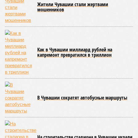
обнародованным материалам, введены удостоверения и
нагрудные знаки мастера спорта Чувашии международного
класса по керешу, а также мастера спорта Чувашии.
Параллельно с этим разработана полная разрядная сетка
по керешу, охватывающая все ступени от третьего
юношеского разряда до уровня кандидата в мастера
спорта. Такая структура призвана обеспечить системность
в подготовке юных атлетов и создать чёткие ориентиры
для последовательного повышения их квалификации.
Керешу представляет собой традиционное единоборство,
уходящее корнями в культуру чувашского народа. Схватка
проходит следующим образом: соперники располагаются
лицом друг к другу, при этом через пояс каждого из них
перекинуто специальное матерчатое полотенце;
удерживаясь за этот элемент экипировки, борцы вступают
в противоборство, основная задача которого заключается в
том, чтобы опрокинуть противника.
Современная версия чувашской национальной борьбы