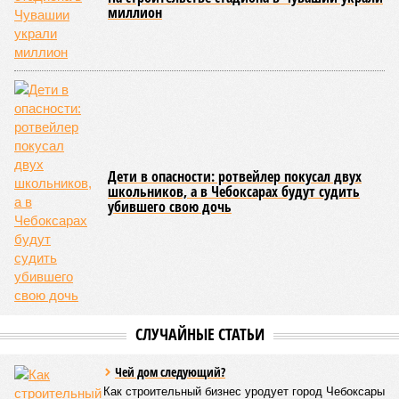
была создана в 1990-х годах. С того периода дисциплина
переживает этап активного возрождения, сохраняя при
этом неразрывную связь с многовековыми народными
традициями.
В настоящее время керешу демонстрирует рост
популярности. В 2024 году в столице республики, городе
Чебоксары, на базе спортивной школы № 11 состоялось
торжественное открытие Республиканского центра
единоборств «Керешу». площадка имеет все необходимые
условия для полноценной подготовки спортсменов
высокого класса.
В том же году был проведён первый официальный
чемпионат по керешу, участие в котором приняли
сильнейшие борцы со всех районов Чувашии; турнир
наглядно продемонстрировал динамичный и зрелищный
характер этого вида спорта.
Керешу включён в перечень приоритетных спортивных
дисциплин на территории Чувашской Республики. Кроме
того, данное единоборство уже имеет опыт выхода на