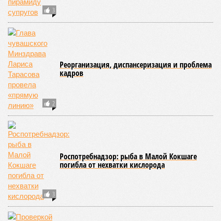
грызунов и насекомых. Питание в учреждениях
обеспечивают 21 оператор, причём в отношении каждого из
них организован постоянный лабораторный мониторинг.
В ходе заседания был также вынесен на обсуждение ряд
предложений, направленных на обеспечение санитарно-
эпидемиологического благополучия детей в летних лагерях
и на повышение действенности самой системы
оздоровления. В качестве основного приоритета было
выделено обеспечение оздоровительных учреждений
качественными пищевыми продуктами, а детей –
полноценным и сбалансированным питанием. Все лагеря в
обязательном порядке должны располагать санитарно-
эпидемиологическим заключением (СЭЗ), которое
подтверждает соответствие учреждения требованиям
действующего санитарного законодательства. Отсутствие
действующего СЭЗ является основанием для запрета на
функционирование оздоровительной организации. Кроме
того, участники заседания обратили внимание на
необходимость постоянного контроля за поставщиками
продуктов и организаторами питания, за своевременным
исполнением ранее выданных предписаний по устранению