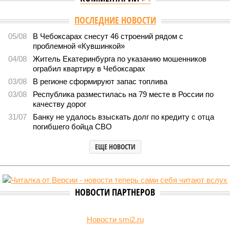
Версия
//
Общество
//
В регионе учреждены удостоверения мастеров
спорта по борьбе керешу
1959
Заткнуть за пояс
В регионе учреждены удостоверения мастеров спорта по
борьбе керешу
В регионе учреждены удостоверения мастеров спорта по борьбе керешу
(фото: wikimedia commons/Ilsurikat)
В Чувашской Республике последовательно реализуются меры,
направленные на повышение статуса и институциональное
развитие национальной борьбы на поясах керешу.
Региональные власти не ограничились
признанием
данной
дисциплины в качестве приоритетной, но также утвердили