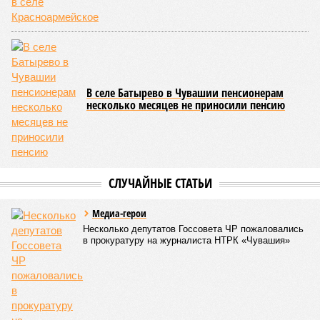
Керешу включён в перечень приоритетных спортивных
дисциплин на территории Чувашской Республики. Кроме
того, данное единоборство уже имеет опыт выхода на
международную арену: оно входило в программу I и II
Всемирных игр национальных видов единоборств, которые
проводились в Чувашии, что говорит о расширении
географии интереса к этой борьбе за пределами региона.
Александра Иванова
Опубликовано:
22.07.2026 13:47
Отредактировано:
22.07.2026 13:47
В регионе сняли
ограничение на
продажу бензина в
канистры
КОММЕНТАРИИ
0
Версия
//
Власть
//
Роспотребнадзор после проверки отстранил от
работы 20 сотрудников детских лагерей
1480