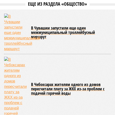
официальную систему спортивных званий и
ведомственных знаков отличия, закрепив
соответствующие положения и образцы наградных
атрибутов на уровне правительства субъекта. Согласно
обнародованным материалам, введены удостоверения и
нагрудные знаки мастера спорта Чувашии международного
класса по керешу, а также мастера спорта Чувашии.
Параллельно с этим разработана полная разрядная сетка
по керешу, охватывающая все ступени от третьего
юношеского разряда до уровня кандидата в мастера
спорта. Такая структура призвана обеспечить системность
в подготовке юных атлетов и создать чёткие ориентиры
для последовательного повышения их квалификации.
Керешу представляет собой традиционное единоборство,
уходящее корнями в культуру чувашского народа. Схватка
проходит следующим образом: соперники располагаются
лицом друг к другу, при этом через пояс каждого из них
перекинуто специальное матерчатое полотенце;
удерживаясь за этот элемент экипировки, борцы вступают
в противоборство, основная задача которого заключается в