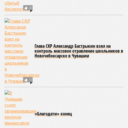
человек были обнаружены возбудители инфекций –
указанные сотрудники были незамедлительно отстранены
от выполнения своих обязанностей и направлены на
лечение.
Представители ведомства отметили, что оперативное
принятие указанных мер позволило избежать
возникновения массовых инфекционных заболеваний
среди детей, находившихся в оздоровительных
учреждениях.
Помимо этого, специалистами проводился лабораторный
контроль качества воды и готовой продукции: из всех
отобранных проб воды в двух случаях (что составило
1,9%) были зафиксированы отклонения по
микробиологическим показателям; также одно готовое
блюдо не соответствовало установленным нормам по
показателю калорийности.
Все лагеря перед началом работы смен прошли
обязательную обработку территорий против клещей,