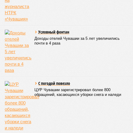
Здоровый отдых
Роспотребнадзор после проверки отстранил от работы 20
сотрудников детских лагерей
Роспотребнадзор после проверки отстранил от работы 20 сотрудников
детских лагерей (фото: pixnio.com)
Руководитель Управления Роспотребнадзора по Чувашской
Республике Татьяна Гермонова принимала участие в заседании
Межведомственной комиссии, занимающейся вопросами
организации детского отдыха и оздоровления в регионе. В
рамках встречи участники рассматривали текущее состояние
летней оздоровительной кампании 2026 года и промежуточные
итоги её проведения.
Управлением Роспотребнадзора по Республике Татарстан
были обобщены
результаты контрольно-надзорных