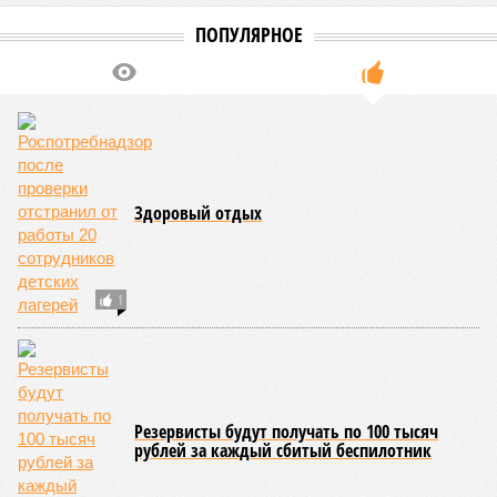
мероприятий в детских оздоровительных лагерях. В
нынешнем сезоне функционирует 299 таких учреждений,
причём 14 из них относятся к загородному типу. Сотрудники
ведомства осуществили 105 выездных проверок и
профилактических визитов, что позволило охватить
проверочными действиями значительную долю лагерей. По
итогам проведённых мероприятий различные нарушения
были зафиксированы в 33 учреждениях. В адрес
администраций этих объектов были вынесены
предписания, обязывающие устранить выявленные
недостатки.
Среди наиболее часто встречающихся нарушений
оказались следующие: ненадлежащее содержание
территории и несоблюдение санитарно-гигиенических норм
на ней; нарушения в процессе организации питания детей и
при обеспечении питьевого режима; а также
несвоевременное или неполное проведение медицинских
осмотров сотрудников лагерей.
Особый контроль был направлен на персонал,
работающий на пищеблоках. В ходе этих проверок у 20