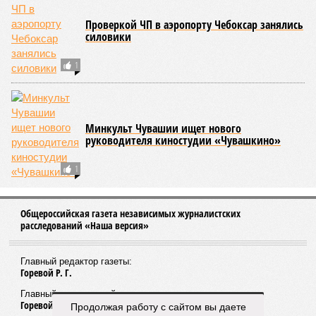
нарушений, а также за соблюдением сроков прохождения
медицинских осмотров и гигиенического обучения
персоналом.
Александра Иванова
Опубликовано:
28.07.2026 16:10
Отредактировано:
28.07.2026 16:10
В регионе сняли
ограничение на
продажу бензина в
канистры
КОММЕНТАРИИ
0
ПОСЛЕДНИЕ НОВОСТИ
05/08
В Чебоксарах снесут 46 строений рядом с
проблемной «Кувшинкой»
04/08
Житель Екатеринбурга по указанию мошенников
ограбил квартиру в Чебоксарах
Продолжая работу с сайтом вы даете
03/08
В регионе сформируют запас топлива