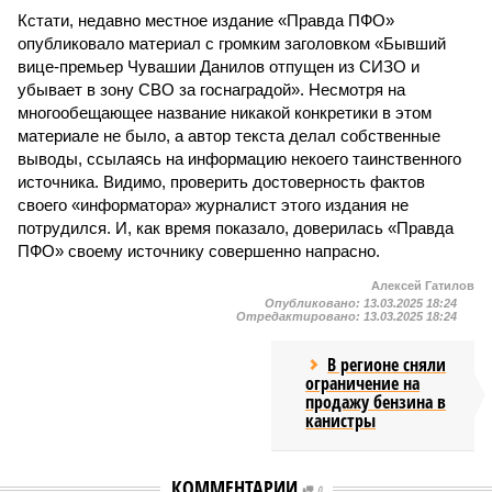
Кстати, недавно местное издание «Правда ПФО»
опубликовало материал с громким заголовком «Бывший
вице-премьер Чувашии Данилов отпущен из СИЗО и
убывает в зону СВО за госнаградой». Несмотря на
многообещающее название никакой конкретики в этом
материале не было, а автор текста делал собственные
выводы, ссылаясь на информацию некоего таинственного
источника. Видимо, проверить достоверность фактов
своего «информатора» журналист этого издания не
потрудился. И, как время показало, доверилась «Правда
ПФО» своему источнику совершенно напрасно.
Алексей Гатилов
Опубликовано:
13.03.2025 18:24
Отредактировано:
13.03.2025 18:24
В регионе сняли
ограничение на
продажу бензина в
канистры
КОММЕНТАРИИ
0