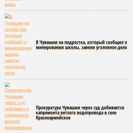
том, чтобы опрокинуть противника.
Современная версия чувашской национальной борьбы
была создана в 1990-х годах. С того периода дисциплина
переживает этап активного возрождения, сохраняя при
этом неразрывную связь с многовековыми народными
традициями.
В настоящее время керешу демонстрирует рост
популярности. В 2024 году в столице республики, городе
Чебоксары, на базе спортивной школы № 11 состоялось
торжественное открытие Республиканского центра
единоборств «Керешу». площадка имеет все необходимые
условия для полноценной подготовки спортсменов
высокого класса.
В том же году был проведён первый официальный
чемпионат по керешу, участие в котором приняли
сильнейшие борцы со всех районов Чувашии; турнир
наглядно продемонстрировал динамичный и зрелищный
характер этого вида спорта.