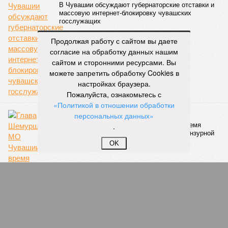
Всемирных игр национальных видов единоборств, которые
проводились в Чувашии, что говорит о расширении
географии интереса к этой борьбе за пределами региона.
Продолжая работу с сайтом вы даете
Александра Иванова
согласие на обработку данных нашим
Опубликовано:
22.07.2026 13:47
Отредактировано:
22.07.2026 13:47
сайтом и сторонними ресурсами. Вы
можете запретить обработку Cookies в
Республика
настройках браузера.
разместилась на 79
Пожалуйста, ознакомьтесь с
месте в России по
«Политикой в отношении обработки
качеству дорог
персональных данных»
.
КОММЕНТАРИИ
0
OK
ПОСЛЕДНИЕ НОВОСТИ
06/08
Суд аннулировал ошибочно оформленные кредиты
жителя Чебоксар
05/08
В Чебоксарах снесут 46 строений рядом с
проблемной «Кувшинкой»
04/08
Житель Екатеринбурга по указанию мошенников