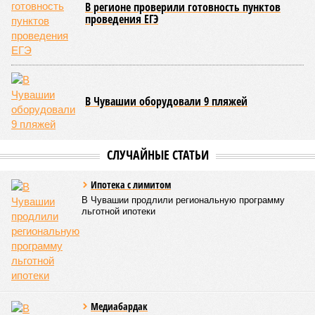
переживает этап активного возрождения, сохраняя при
этом неразрывную связь с многовековыми народными
традициями.
В настоящее время керешу демонстрирует рост
популярности. В 2024 году в столице республики, городе
Чебоксары, на базе спортивной школы № 11 состоялось
торжественное открытие Республиканского центра
единоборств «Керешу». площадка имеет все необходимые
условия для полноценной подготовки спортсменов
высокого класса.
В том же году был проведён первый официальный
чемпионат по керешу, участие в котором приняли
сильнейшие борцы со всех районов Чувашии; турнир
наглядно продемонстрировал динамичный и зрелищный
характер этого вида спорта.
Керешу включён в перечень приоритетных спортивных
дисциплин на территории Чувашской Республики. Кроме
того, данное единоборство уже имеет опыт выхода на
международную арену: оно входило в программу I и II