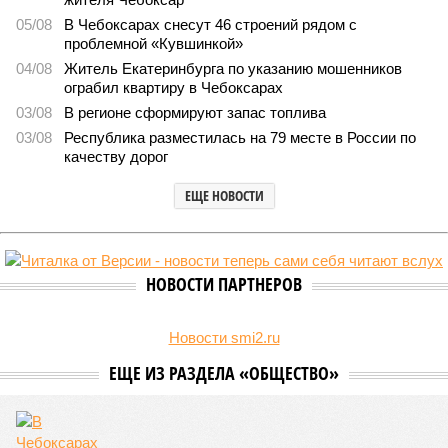
Заткнуть за пояс
В регионе учреждены удостоверения мастеров спорта по
борьбе керешу
В регионе учреждены удостоверения мастеров спорта по борьбе керешу
(фото: wikimedia commons/Ilsurikat)
В Чувашской Республике последовательно реализуются меры,
направленные на повышение статуса и институциональное
развитие национальной борьбы на поясах керешу.
Региональные власти не ограничились
признанием
данной
дисциплины в качестве приоритетной, но также утвердили
официальную систему спортивных званий и
ведомственных знаков отличия, закрепив
соответствующие положения и образцы наградных
атрибутов на уровне правительства субъекта. Согласно