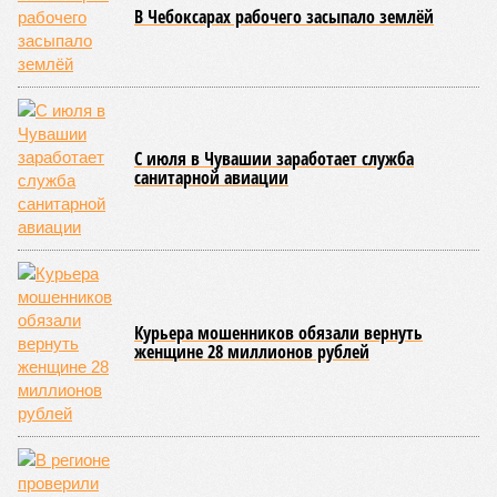
обнародованным материалам, введены удостоверения и
нагрудные знаки мастера спорта Чувашии международного
класса по керешу, а также мастера спорта Чувашии.
Параллельно с этим разработана полная разрядная сетка
по керешу, охватывающая все ступени от третьего
юношеского разряда до уровня кандидата в мастера
спорта. Такая структура призвана обеспечить системность
в подготовке юных атлетов и создать чёткие ориентиры
для последовательного повышения их квалификации.
Керешу представляет собой традиционное единоборство,
уходящее корнями в культуру чувашского народа. Схватка
проходит следующим образом: соперники располагаются
лицом друг к другу, при этом через пояс каждого из них
перекинуто специальное матерчатое полотенце;
удерживаясь за этот элемент экипировки, борцы вступают
в противоборство, основная задача которого заключается в
том, чтобы опрокинуть противника.
Современная версия чувашской национальной борьбы
была создана в 1990-х годах. С того периода дисциплина