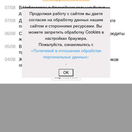
07/08
В Чебоксарах в ближайшие годы не будут
Продолжая работу с сайтом вы даете
достраивать спуск к заливу
согласие на обработку данных нашим
07/08
Два предприятия выплатили долги по зарплате
сайтом и сторонними ресурсами. Вы
после вмешательства прокуратуры
можете запретить обработку Cookies в
06/08
Суд аннулировал ошибочно оформленные кредиты
настройках браузера.
жителя Чебоксар
Пожалуйста, ознакомьтесь с
05/08
В Чебоксарах снесут 46 строений рядом с
«Политикой в отношении обработки
проблемной «Кувшинкой»
персональных данных»
04/08
Житель Екатеринбурга по указанию мошенников
.
ограбил квартиру в Чебоксарах
OK
ЕЩЕ НОВОСТИ
НОВОСТИ ПАРТНЕРОВ
Новости smi2.ru
ЕЩЕ ИЗ РАЗДЕЛА «ОБЩЕСТВО»