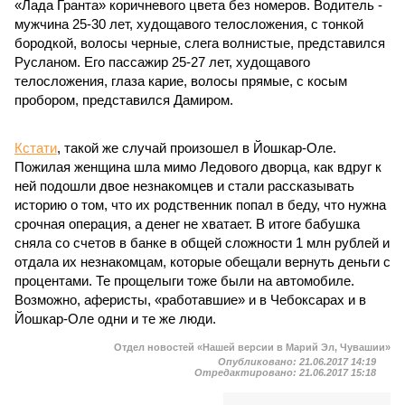
«Лада Гранта» коричневого цвета без номеров. Водитель -
мужчина 25-30 лет, худощавого телосложения, с тонкой
бородкой, волосы черные, слега волнистые, представился
Русланом. Его пассажир 25-27 лет, худощавого
телосложения, глаза карие, волосы прямые, с косым
пробором, представился Дамиром.
Кстати
, такой же случай произошел в Йошкар-Оле.
Пожилая женщина шла мимо Ледового дворца, как вдруг к
ней подошли двое незнакомцев и стали рассказывать
историю о том, что их родственник попал в беду, что нужна
срочная операция, а денег не хватает. В итоге бабушка
сняла со счетов в банке в общей сложности 1 млн рублей и
отдала их незнакомцам, которые обещали вернуть деньги с
процентами. Те прощелыги тоже были на автомобиле.
Возможно, аферисты, «работавшие» и в Чебоксарах и в
Йошкар-Оле одни и те же люди.
Отдел новостей «Нашей версии в Марий Эл, Чувашии»
Опубликовано:
21.06.2017 14:19
Отредактировано:
21.06.2017 15:18