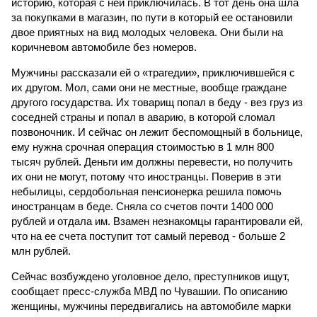
историю, которая с ней приключилась. В тот день она шла
за покупками в магазин, по пути в который ее остановили
двое приятных на вид молодых человека. Они были на
коричневом автомобиле без номеров.
Мужчины рассказали ей о «трагедии», приключившейся с
их другом. Мол, сами они не местные, вообще граждане
другого государства. Их товарищ попал в беду - вез груз из
соседней страны и попал в аварию, в которой сломал
позвоночник. И сейчас он лежит беспомощный в больнице,
ему нужна срочная операция стоимостью в 1 млн 800
тысяч рублей. Деньги им должны перевести, но получить
их они не могут, потому что иностранцы. Поверив в эти
небылицы, сердобольная пенсионерка решила помочь
иностранцам в беде. Сняла со счетов почти 1400 000
рублей и отдала им. Взамен незнакомцы гарантировали ей,
что на ее счета поступит тот самый перевод - больше 2
млн рублей.
Сейчас возбуждено уголовное дело, преступников ищут,
сообщает пресс-служба МВД по Чувашии. По описанию
женщины, мужчины передвигались на автомобиле марки