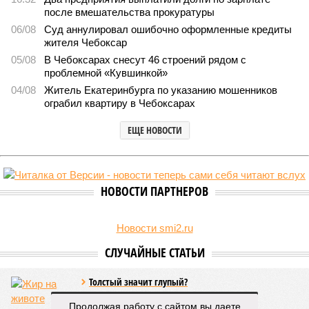
В регионе учреждены удостоверения мастеров спорта по
борьбе керешу
В регионе учреждены удостоверения мастеров спорта по борьбе керешу
(фото: wikimedia commons/Ilsurikat)
В Чувашской Республике последовательно реализуются меры,
направленные на повышение статуса и институциональное
развитие национальной борьбы на поясах керешу.
Региональные власти не ограничились
признанием
данной
дисциплины в качестве приоритетной, но также утвердили
официальную систему спортивных званий и
ведомственных знаков отличия, закрепив
соответствующие положения и образцы наградных
атрибутов на уровне правительства субъекта. Согласно
обнародованным материалам, введены удостоверения и
Продолжая работу с сайтом вы даете