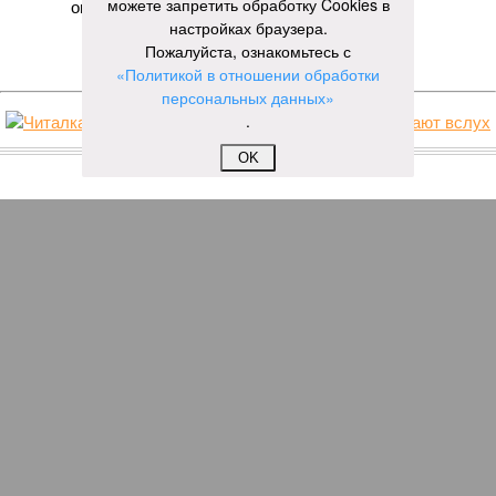
можете запретить обработку Cookies в
ограбил квартиру в Чебоксарах
настройках браузера.
Пожалуйста, ознакомьтесь с
ЕЩЕ НОВОСТИ
«Политикой в отношении обработки
персональных данных»
.
НОВОСТИ ПАРТНЕРОВ
OK
Новости smi2.ru
ЕЩЕ ИЗ РАЗДЕЛА «ВЛАСТЬ»
Глава Марий Эл снизил свои позиции еще в
одном рейтинге губернаторов