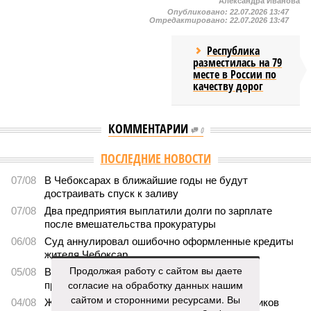
Александра Иванова
Опубликовано:
22.07.2026 13:47
Отредактировано:
22.07.2026 13:47
Республика
разместилась на 79
месте в России по
качеству дорог
КОММЕНТАРИИ
0
ПОСЛЕДНИЕ НОВОСТИ
07/08
В Чебоксарах в ближайшие годы не будут
достраивать спуск к заливу
07/08
Два предприятия выплатили долги по зарплате
после вмешательства прокуратуры
06/08
Суд аннулировал ошибочно оформленные кредиты
жителя Чебоксар
Продолжая работу с сайтом вы даете
05/08
В Чебоксарах снесут 46 строений рядом с
согласие на обработку данных нашим
проблемной «Кувшинкой»
сайтом и сторонними ресурсами. Вы
04/08
Житель Екатеринбурга по указанию мошенников