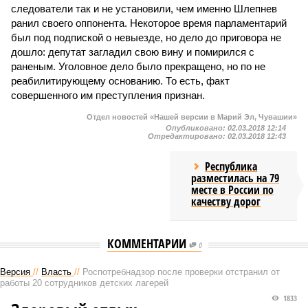
следователи так и не установили, чем именно Шлепнев
ранил своего оппонента. Некоторое время парламентарий
был под подпиской о невыезде, но дело до приговора не
дошло: депутат загладил свою вину и помирился с
раненым. Уголовное дело было прекращено, но по не
реабилитирующему основанию. То есть, факт
совершенного им преступления признан.
Отдел новостей «Нашей версии в Марий Эл, Чувашии»
Опубликовано:
02.03.2018 12:14
Отредактировано:
02.03.2018 12:43
Республика
разместилась на 79
месте в России по
качеству дорог
КОММЕНТАРИИ
0
Версия
//
Власть
//
Роспотребнадзор после проверки отстранил от
работы 20 сотрудников детских лагерей
1833