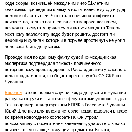
ходе ссоры, возникшей между ним и его 51-летним
знакомым, пришедшим к нему в гости, нанес ему один удар
ножом в область шеи. Что стало причиной конфликта -
неизвестно, только вот в связи с этим происшествием,
возможно, депутату придется лишиться мандата.Теперь
местному парламенту надо будет решить, достоит ли
дебошир и хулиган, который в порыве ярости чуть не убил
человека, быть депутатом.
Проведенная по данному факту судебно-медицинская
экспертиза подтвердила тяжесть причиненного
потерпевшему вреда здоровью. Расследование уголовного
дела продолжается, сообщает пресс-служба СУ СКР по
Чувашии.
Впрочем
, это не первый случай, когда депутаты в Чувашии
распускают руки и становятся фигурантами уголовных дел.
Так, например, лидер фракции КПРФ в Госсовете Чувашии
Юрий Шлепнев вляпался в историю, когда подрался в кафе
во время новогоднего корпоратива. Он утроил
поножовщину с посетителем заведения, ударил его в живот
неизвестным колюще-режущим предметом. Кстати,