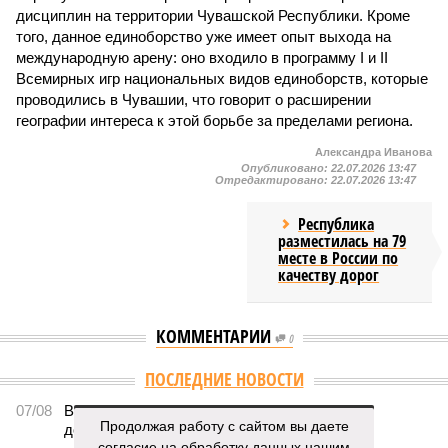
дисциплин на территории Чувашской Республики. Кроме
того, данное единоборство уже имеет опыт выхода на
международную арену: оно входило в программу I и II
Всемирных игр национальных видов единоборств, которые
проводились в Чувашии, что говорит о расширении
географии интереса к этой борьбе за пределами региона.
Александра Иванова
Опубликовано:
22.07.2026 13:47
Отредактировано:
22.07.2026 13:47
Республика
разместилась на 79
месте в России по
качеству дорог
КОММЕНТАРИИ
0
ПОСЛЕДНИЕ НОВОСТИ
07/08
В Чебоксарах в ближайшие годы не будут
Продолжая работу с сайтом вы даете
достраивать спуск к заливу
согласие на обработку данных нашим