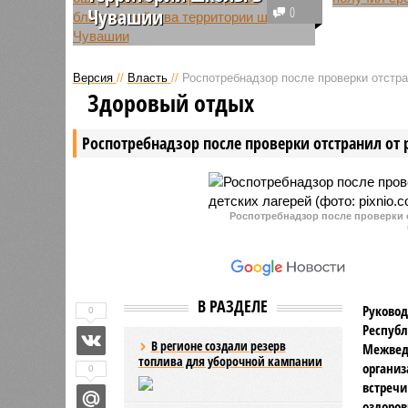
В Чуваши
Чувашии
0
сотрудни
Директора компании из Марий Эл
исполнит
оштрафовали за срыв сроков
ФСИН, ко
Версия
//
Власть
//
Роспотребнадзор после проверки отстра
благоустройства территории
преступн
Здоровый отдых
одной из школ, расположенной в
условный 
Моргаушском муниципальном
покрывал
Роспотребнадзор после проверки отстранил от 
округе Чувашии.
отбывани
Роспотребнадзор после проверки о
В РАЗДЕЛЕ
Руковод
0
Республ
В регионе создали резерв
Межвед
топлива для уборочной кампании
организ
0
встречи
оздоров