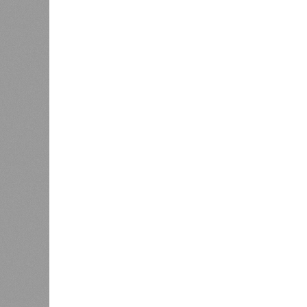
В регионе учреждены удостоверения
В РАЗДЕЛЕ
В Чуваш
0
направл
После вмешательства
национа
прокуратуры ветерану труда
0
пересчитали выплаты за 5 лет
Регион
дисцип
официа
0
Резервисты будут получать по
знаков
100 тысяч рублей за каждый
образц
сбитый беспилотник
субъек
удосто
международного класса по керешу,
Параллельно с этим разработана п