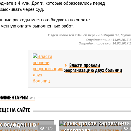
джете в 4 млн. Долги, которые образовались перед
зыскивать через суд.
льные расходы местного бюджета по оплате
еменную оплату выполненных работ.
Отдел новостей «Нашей версии в Марий Эл, Чува
Опубликовано:
14.08.2017 
Отредактировано:
14.08.2017 
Власти провели
реорганизацию двух больниц
ОММЕНТАРИИ
0
Директор школы в
Урмарском районе
ник ФСИН в
ЕЩЕ НА САЙТЕ
Чувашии оштрафован за
и получил срок за
срыв сроков капремонта
 с осужденных
4175
спортзала