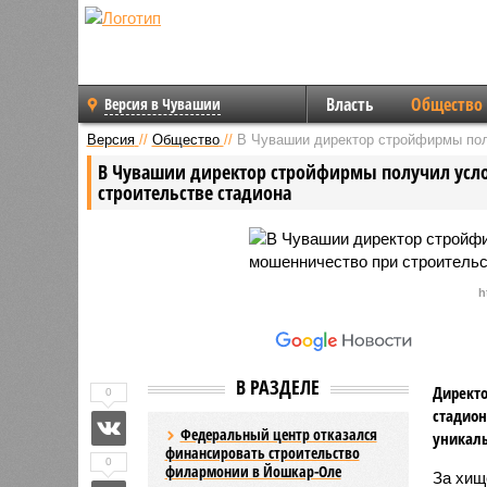
Власть
Общество
Версия в Чувашии
Версия
//
Общество
//
В Чувашии директор стройфирмы пол
В Чувашии директор стройфирмы получил усло
строительстве стадиона
h
В РАЗДЕЛЕ
Директо
0
стадион
Федеральный центр отказался
уникаль
финансировать строительство
0
филармонии в Йошкар-Оле
За хи