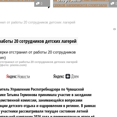
и суд вынес приговор
0
ку уголовно-
В Урмарском районе Чувашии
ельной инспекции
оштрафовали директора школы
торый брал взятки с
за срыв сроков ремонта
нил от работы 20 сотрудников детских лагерей
иков, получивших
спортивного зала в учебном
срок. За деньги он
заведении. Он нарушил
 их нарушения режима
федеральное законодательство
работы 20 сотрудников детских лагерей
я наказания.
о контрактной системе закупок.
тстранил от работы 20 сотрудников детских лагерей
(фото: pixnio.com)
итель Управления Роспотребнадзора по Чувашской
ике Татьяна Гермонова принимала участие в заседании
омственной комиссии, занимающейся вопросами
ации детского отдыха и оздоровления в регионе. В рамках
 участники рассматривали текущее состояние летней
ительной кампании 2026 года и промежуточные итоги её