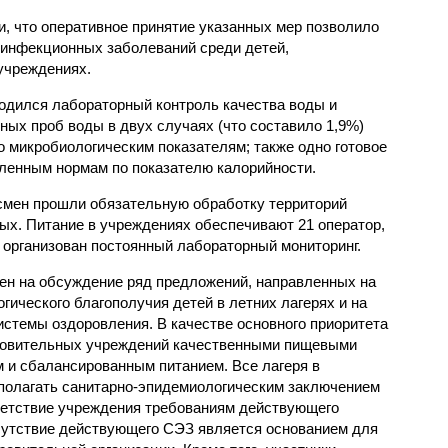
, что оперативное принятие указанных мер позволило
 инфекционных заболеваний среди детей,
учреждениях.
одился лабораторный контроль качества воды и
нных проб воды в двух случаях (что составило 1,9%)
 микробиологическим показателям; также одно готовое
ленным нормам по показателю калорийности.
смен прошли обязательную обработку территорий
мых. Питание в учреждениях обеспечивают 21 оператор,
 организован постоянный лабораторный мониторинг.
ен на обсуждение ряд предложений, направленных на
ического благополучия детей в летних лагерях и на
стемы оздоровления. В качестве основного приоритета
ровительных учреждений качественными пищевыми
м и сбалансированным питанием. Все лагеря в
полагать санитарно-эпидемиологическим заключением
ветствие учреждения требованиям действующего
сутствие действующего СЭЗ является основанием для