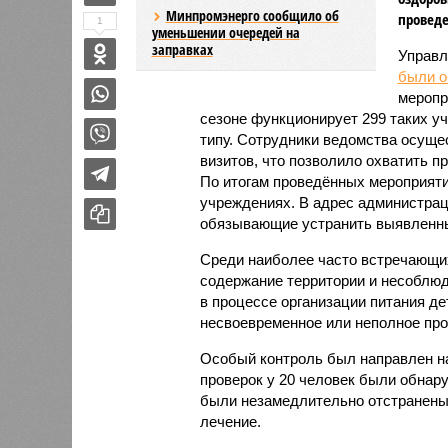
Минпромэнерго сообщило об
проведе
1
уменьшении очередей на
заправках
Управл
были 
меропр
сезоне функционирует 299 таких уч
типу. Сотрудники ведомства осуще
визитов, что позволило охватить 
По итогам проведённых мероприят
учреждениях. В адрес администрац
обязывающие устранить выявленны
Среди наиболее часто встречающи
содержание территории и несоблюд
в процессе организации питания де
несвоевременное или неполное про
Особый контроль был направлен на
проверок у 20 человек были обнар
были незамедлительно отстранены 
лечение.