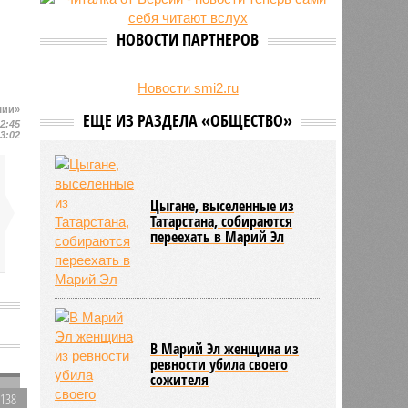
свыше 500 единиц оружия
НОВОСТИ ПАРТНЕРОВ
Новости smi2.ru
шии»
ЕЩЕ ИЗ РАЗДЕЛА «ОБЩЕСТВО»
12:45
13:02
Цыгане, выселенные из
Татарстана, собираются
переехать в Марий Эл
В Марий Эл женщина из
ревности убила своего
сожителя
3138