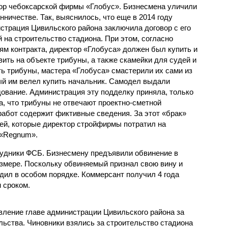
ор чебоксарской фирмы «Глобус». Бизнесмена уличили
нничестве. Так, выяснилось, что еще в 2014 году
страция Цивильского района заключила договор с его
 на строительство стадиона. При этом, согласно
ям контракта, директор «Глобуса» должен был купить и
вить на объекте трибуны, а также скамейки для судей и
ть трибуны, мастера «Глобуса» смастерили их сами из
ый им велел купить начальник. Самодел выдали
дование. Администрация эту подделку приняла, только
а, что трибуны не отвечают проектно-сметной
работ содержит фиктивные сведения. За этот «брак»
ей, которые директор стройфирмы потратил на
 «Regnum».
рудники ФСБ. Бизнесмену предъявили обвинение в
змере. Поскольку обвиняемый признал свою вину и
ходил в особом порядке. Коммерсант получил 4 года
 сроком.
вление главе администрации Цивильского района за
ьства. Чиновники взялись за строительство стадиона