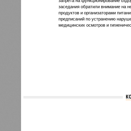
запрета на функционирование оздор
заседания обратили внимание на н
продуктов и организаторами питан
предписаний по устранению наруше
медицинских осмотров и гигиениче
К
Версия
//
Общество
//
В регионе учреждены удостоверения 
Заткнуть за пояс
В регионе учреждены удостоверения мастеров 