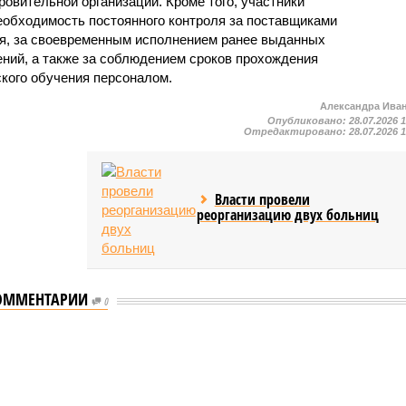
овительной организации. Кроме того, участники
еобходимость постоянного контроля за поставщиками
ия, за своевременным исполнением ранее выданных
ний, а также за соблюдением сроков прохождения
ского обучения персоналом.
Александра Ива
Опубликовано:
28.07.2026 
Отредактировано:
28.07.2026 
Власти провели
реорганизацию двух больниц
ОММЕНТАРИИ
0
мастеров спорта по борьбе керешу
спорта по борьбе керешу