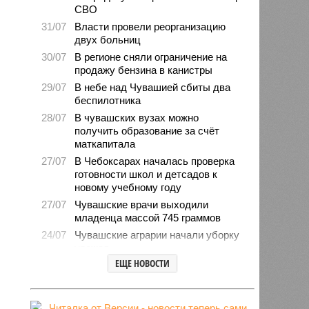
СВО
31/07
Власти провели реорганизацию
двух больниц
30/07
В регионе сняли ограничение на
продажу бензина в канистры
29/07
В небе над Чувашией сбиты два
беспилотника
28/07
В чувашских вузах можно
получить образование за счёт
маткапитала
27/07
В Чебоксарах началась проверка
готовности школ и детсадов к
новому учебному году
27/07
Чувашские врачи выходили
младенца массой 745 граммов
24/07
Чувашские аграрии начали уборку
урожая
ЕЩЕ НОВОСТИ
24/07
Минпромэнерго сообщило об
уменьшении очередей на
заправках
23/07
В Чувашии за 6 месяцев изъято