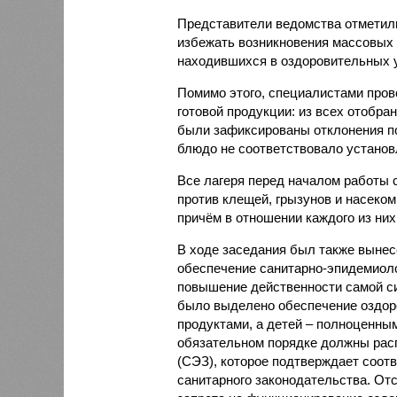
Представители ведомства отметили
избежать возникновения массовых
находившихся в оздоровительных 
Помимо этого, специалистами пров
готовой продукции: из всех отобра
были зафиксированы отклонения по
блюдо не соответствовало установ
Все лагеря перед началом работы 
против клещей, грызунов и насеко
причём в отношении каждого из них
В ходе заседания был также вынес
обеспечение санитарно-эпидемиолог
повышение действенности самой си
было выделено обеспечение оздо
продуктами, а детей – полноценны
обязательном порядке должны рас
(СЭЗ), которое подтверждает соот
санитарного законодательства. От