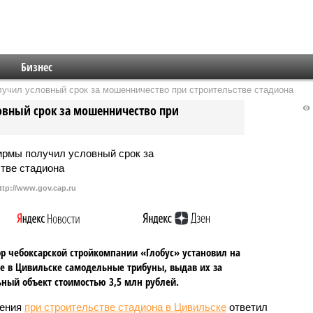
Бизнес
учил условный срок за мошенничество при строительстве стадиона
вный срок за мошенничество при
ttp://www.gov.cap.ru
р чебоксарской стройкомпании «Глобус» установил на
е в Цивильске самодельные трибуны, выдав их за
ный объект стоимостью 3,5 млн рублей.
щения
при строительстве стадиона в Цивильске
ответил