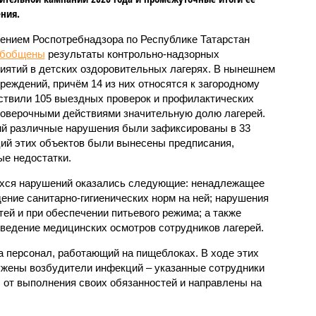
ния.
ением Роспотребнадзора по Республике Татарстан
обобщены
результаты контрольно-надзорных
иятий в детских оздоровительных лагерях. В нынешнем
реждений, причём 14 из них относятся к загородному
ствили 105 выездных проверок и профилактических
проверочными действиями значительную долю лагерей.
ий различные нарушения были зафиксированы в 33
ий этих объектов были вынесены предписания,
е недостатки.
хся нарушений оказались следующие: ненадлежащее
ение санитарно-гигиенических норм на ней; нарушения
тей и при обеспечении питьевого режима; а также
ведение медицинских осмотров сотрудников лагерей.
 персонал, работающий на пищеблоках. В ходе этих
ужены возбудители инфекций – указанные сотрудники
от выполнения своих обязанностей и направлены на