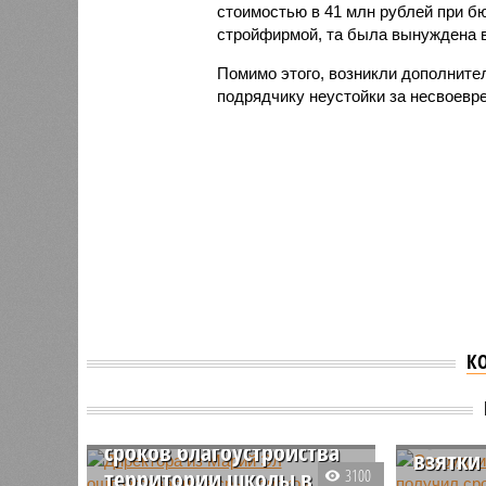
стоимостью в 41 млн рублей при бю
стройфирмой, та была вынуждена в
Помимо этого, возникли дополните
подрядчику неустойки за несвоевр
К
Директора из Марий Эл
Сотруд
оштрафовали за срыв
Чуваши
сроков благоустройства
взятки
территории школы в
3100