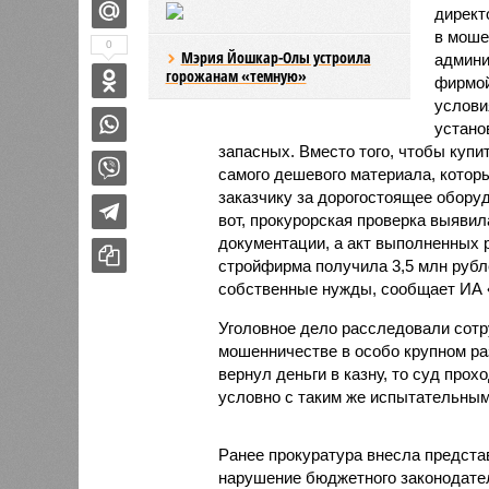
директ
в моше
0
Мэрия Йошкар-Олы устроила
админи
горожанам «темную»
фирмой
услови
устано
запасных. Вместо того, чтобы купи
самого дешевого материала, котор
заказчику за дорогостоящее обору
вот, прокурорская проверка выявил
документации, а акт выполненных 
стройфирма получила 3,5 млн рубл
собственные нужды, сообщает ИА
Уголовное дело расследовали сот
мошенничестве в особо крупном ра
вернул деньги в казну, то суд про
условно с таким же испытательным
Ранее прокуратура внесла предста
нарушение бюджетного законодател