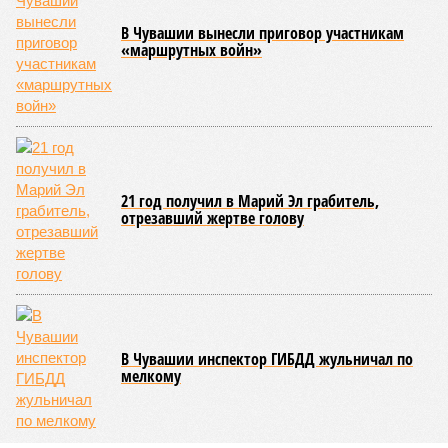
в противоборство, основная задача которого заключается в
том, чтобы опрокинуть противника.
Современная версия чувашской национальной борьбы
была создана в 1990-х годах. С того периода дисциплина
переживает этап активного возрождения, сохраняя при
этом неразрывную связь с многовековыми народными
традициями.
В настоящее время керешу демонстрирует рост
популярности. В 2024 году в столице республики, городе
Чебоксары, на базе спортивной школы № 11 состоялось
торжественное открытие Республиканского центра
единоборств «Керешу». площадка имеет все необходимые
условия для полноценной подготовки спортсменов
высокого класса.
В том же году был проведён первый официальный
чемпионат по керешу, участие в котором приняли
сильнейшие борцы со всех районов Чувашии; турнир
наглядно продемонстрировал динамичный и зрелищный