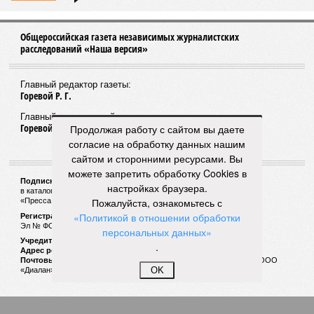
исполнением ранее выданных предписаний по устранению
нарушений, а также за соблюдением сроков прохождения
медицинских осмотров и гигиенического обучения
персоналом.
Александра Иванова
Опубликовано:
28.07.2026 16:10
Отредактировано:
28.07.2026 16:10
Республика
Продолжая работу с сайтом вы даете
разместилась на 79
согласие на обработку данных нашим
месте в России по
сайтом и сторонними ресурсами. Вы
качеству дорог
можете запретить обработку Cookies в
настройках браузера.
Пожалуйста, ознакомьтесь с
КОММЕНТАРИИ
0
«Политикой в отношении обработки
персональных данных»
ПОСЛЕДНИЕ НОВОСТИ
.
07/08
В Чебоксарах в ближайшие годы не будут
OK
достраивать спуск к заливу
07/08
Два предприятия выплатили долги по зарплате
после вмешательства прокуратуры