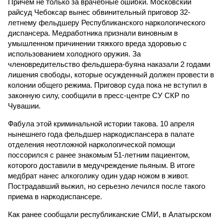
Причем не только за врачебные ошибки. Московский
райсуд Чебоксар вынес обвинительный приговор 32-
летнему фельдшеру Республиканского наркологического
диспансера. Медработника признали виновным в
умышленном причинении тяжкого вреда здоровью с
использованием холодного оружия. За
членовредительство фельдшера-буяна наказали 2 годами
лишения свободы, которые осужденный должен провести в
колонии общего режима. Приговор суда пока не вступил в
законную силу, сообщили в пресс-центре СУ СКР по
Чувашии.
Фабула этой криминальной истории такова. 10 апреля
нынешнего года фельдшер наркодиспансера в палате
отделения неотложной наркологической помощи
поссорился с ранее знакомым 51-летним пациентом,
которого доставили в медучреждение пьяным. В итоге
медбрат нанес алкоголику один удар ножом в живот.
Пострадавший выжил, но серьезно лечился после такого
приема в наркодиспансере.
Как ранее сообщали республиканские СМИ, в Алатырском