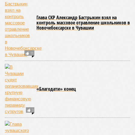
работающий на пищеблоках. В ходе этих проверок у 20
человек были обнаружены возбудители инфекций –
указанные сотрудники были незамедлительно отстранены
от выполнения своих обязанностей и направлены на
лечение.
Представители ведомства отметили, что оперативное
принятие указанных мер позволило избежать
возникновения массовых инфекционных заболеваний
среди детей, находившихся в оздоровительных
учреждениях.
Помимо этого, специалистами проводился лабораторный
контроль качества воды и готовой продукции: из всех
отобранных проб воды в двух случаях (что составило
1,9%) были зафиксированы отклонения по
микробиологическим показателям; также одно готовое
блюдо не соответствовало установленным нормам по
показателю калорийности.
Все лагеря перед началом работы смен прошли