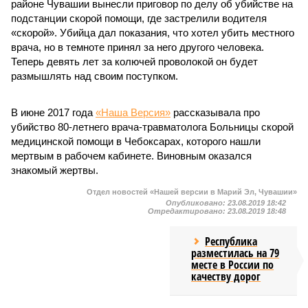
районе Чувашии вынесли приговор по делу об убийстве на
подстанции скорой помощи, где застрелили водителя
«скорой». Убийца дал показания, что хотел убить местного
врача, но в темноте принял за него другого человека.
Теперь девять лет за колючей проволокой он будет
размышлять над своим поступком.
В июне 2017 года
«Наша Версия»
рассказывала про
убийство 80-летнего врача-травматолога Больницы скорой
медицинской помощи в Чебоксарах, которого нашли
мертвым в рабочем кабинете. Виновным оказался
знакомый жертвы.
Отдел новостей «Нашей версии в Марий Эл, Чувашии»
Опубликовано:
23.08.2019 18:42
Отредактировано:
23.08.2019 18:48
Республика
разместилась на 79
месте в России по
качеству дорог