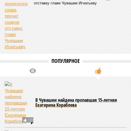
1857
Здоровый отдых
Роспотребнадзор после проверки отстранил от работы 20
сотрудников детских лагерей
Роспотребнадзор после проверки отстранил от работы 20 сотрудников
детских лагерей (фото: pixnio.com)
Руководитель Управления Роспотребнадзора по Чувашской
Республике Татьяна Гермонова принимала участие в заседании
Межведомственной комиссии, занимающейся вопросами
организации детского отдыха и оздоровления в регионе. В
рамках встречи участники рассматривали текущее состояние
летней оздоровительной кампании 2026 года и промежуточные
итоги её проведения.
Управлением Роспотребнадзора по Республике Татарстан