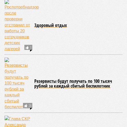
были обобщены
результаты контрольно-надзорных
мероприятий в детских оздоровительных лагерях. В
нынешнем сезоне функционирует 299 таких учреждений,
причём 14 из них относятся к загородному типу. Сотрудники
ведомства осуществили 105 выездных проверок и
профилактических визитов, что позволило охватить
проверочными действиями значительную долю лагерей. По
итогам проведённых мероприятий различные нарушения
были зафиксированы в 33 учреждениях. В адрес
администраций этих объектов были вынесены
предписания, обязывающие устранить выявленные
недостатки.
Среди наиболее часто встречающихся нарушений
оказались следующие: ненадлежащее содержание
территории и несоблюдение санитарно-гигиенических норм
на ней; нарушения в процессе организации питания детей и
при обеспечении питьевого режима; а также
несвоевременное или неполное проведение медицинских
осмотров сотрудников лагерей.
Особый контроль был направлен на персонал,