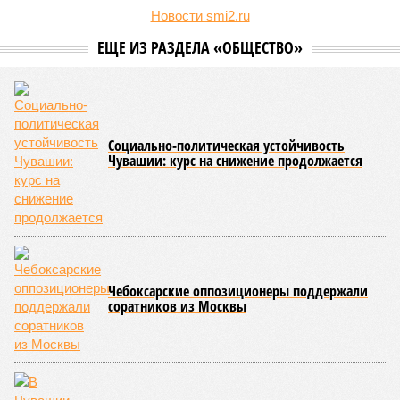
дисциплины в качестве приоритетной, но также утвердили
официальную систему спортивных званий и
ведомственных знаков отличия, закрепив
соответствующие положения и образцы наградных
атрибутов на уровне правительства субъекта. Согласно
обнародованным материалам, введены удостоверения и
нагрудные знаки мастера спорта Чувашии международного
класса по керешу, а также мастера спорта Чувашии.
Параллельно с этим разработана полная разрядная сетка
по керешу, охватывающая все ступени от третьего
юношеского разряда до уровня кандидата в мастера
спорта. Такая структура призвана обеспечить системность
в подготовке юных атлетов и создать чёткие ориентиры
для последовательного повышения их квалификации.
Керешу представляет собой традиционное единоборство,
уходящее корнями в культуру чувашского народа. Схватка
проходит следующим образом: соперники располагаются
лицом друг к другу, при этом через пояс каждого из них
перекинуто специальное матерчатое полотенце;
удерживаясь за этот элемент экипировки, борцы вступают