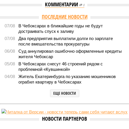
КОММЕНТАРИИ
0
Версия
//
Общество
//
В регионе учреждены удостоверения мастеров
спорта по борьбе керешу
2260
Заткнуть за пояс
В регионе учреждены удостоверения мастеров спорта по
борьбе керешу
В регионе учреждены удостоверения мастеров спорта по борьбе керешу
(фото: wikimedia commons/Ilsurikat)
В Чувашской Республике последовательно реализуются меры,
направленные на повышение статуса и институциональное
развитие национальной борьбы на поясах керешу.
Региональные власти не ограничились
признанием
данной