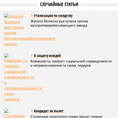
характер этого вида спорта.
Керешу включён в перечень приоритетных спортивных
дисциплин на территории Чувашской Республики. Кроме
того, данное единоборство уже имеет опыт выхода на
международную арену: оно входило в программу I и II
Всемирных игр национальных видов единоборств, которые
проводились в Чувашии, что говорит о расширении
географии интереса к этой борьбе за пределами региона.
Александра Иванова
Опубликовано:
22.07.2026 13:47
Отредактировано:
22.07.2026 13:47
Республика
разместилась на 79
месте в России по
качеству дорог
КОММЕНТАРИИ
0
Версия
//
Власть
//
Роспотребнадзор после проверки отстранил от
работы 20 сотрудников детских лагерей