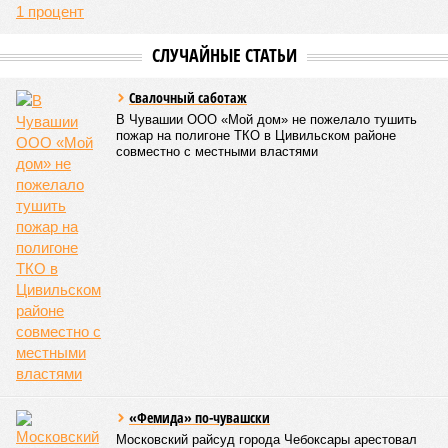
Керешу включён в перечень приоритетных спортивных
дисциплин на территории Чувашской Республики. Кроме
того, данное единоборство уже имеет опыт выхода на
международную арену: оно входило в программу I и II
Всемирных игр национальных видов единоборств, которые
проводились в Чувашии, что говорит о расширении
географии интереса к этой борьбе за пределами региона.
Александра Иванова
Опубликовано:
22.07.2026 13:47
Отредактировано:
22.07.2026 13:47
Республика
разместилась на 79
месте в России по
качеству дорог
КОММЕНТАРИИ
0
Версия
//
Власть
//
Роспотребнадзор после проверки отстранил от
работы 20 сотрудников детских лагерей