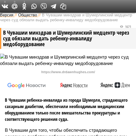
0
0
1
Версия в Чувашии
Версия
//
Общество
//
В Чувашии минздрав и Шумерлинский медцентр
через суд обязали выдать ребенку-инвалиду медоборудование
1671
В Чувашии минздрав и Шумерлинский медцентр через
суд обязали выдать ребенку-инвалиду
медоборудование
https://www.drdawnhughes.com/
В Чувашии ребенка-инвалида из города Шумерля, страдающего
сахарным диабетом, обеспечили необходимым медицинским
оборудованием только после вмешательства прокуратуры и
соответствующего решения суда.
В Чувашии для того, чтобы обеспечить страдающего