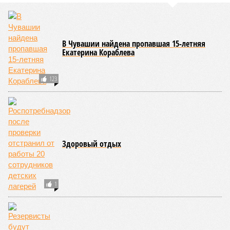
были обобщены
результаты контрольно-надзорных
мероприятий в детских оздоровительных лагерях. В
нынешнем сезоне функционирует 299 таких учреждений,
причём 14 из них относятся к загородному типу. Сотрудники
ведомства осуществили 105 выездных проверок и
профилактических визитов, что позволило охватить
проверочными действиями значительную долю лагерей. По
итогам проведённых мероприятий различные нарушения
были зафиксированы в 33 учреждениях. В адрес
администраций этих объектов были вынесены
предписания, обязывающие устранить выявленные
недостатки.
Среди наиболее часто встречающихся нарушений
оказались следующие: ненадлежащее содержание
территории и несоблюдение санитарно-гигиенических норм
на ней; нарушения в процессе организации питания детей и
при обеспечении питьевого режима; а также
несвоевременное или неполное проведение медицинских
осмотров сотрудников лагерей.
Особый контроль был направлен на персонал,