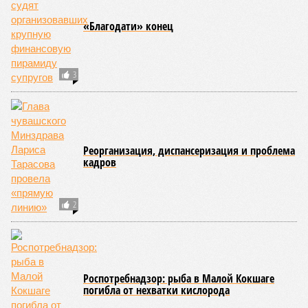
грызунов и насекомых. Питание в учреждениях
обеспечивают 21 оператор, причём в отношении каждого из
них организован постоянный лабораторный мониторинг.
В ходе заседания был также вынесен на обсуждение ряд
предложений, направленных на обеспечение санитарно-
эпидемиологического благополучия детей в летних лагерях
и на повышение действенности самой системы
оздоровления. В качестве основного приоритета было
выделено обеспечение оздоровительных учреждений
качественными пищевыми продуктами, а детей –
полноценным и сбалансированным питанием. Все лагеря в
обязательном порядке должны располагать санитарно-
эпидемиологическим заключением (СЭЗ), которое
подтверждает соответствие учреждения требованиям
действующего санитарного законодательства. Отсутствие
действующего СЭЗ является основанием для запрета на
функционирование оздоровительной организации. Кроме
того, участники заседания обратили внимание на
необходимость постоянного контроля за поставщиками
продуктов и организаторами питания, за своевременным