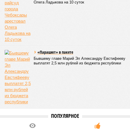
1820
Здоровый отдых
Роспотребнадзор после проверки отстранил от работы 20
сотрудников детских лагерей
Роспотребнадзор после проверки отстранил от работы 20 сотрудников
детских лагерей (фото: pixnio.com)
Руководитель Управления Роспотребнадзора по Чувашской
Республике Татьяна Гермонова принимала участие в заседании
Межведомственной комиссии, занимающейся вопросами
организации детского отдыха и оздоровления в регионе. В
рамках встречи участники рассматривали текущее состояние
летней оздоровительной кампании 2026 года и промежуточные
итоги её проведения.
Управлением Роспотребнадзора по Республике Татарстан