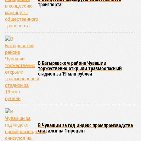
том, чтобы опрокинуть противника.
Современная версия чувашской национальной борьбы
была создана в 1990-х годах. С того периода дисциплина
переживает этап активного возрождения, сохраняя при
этом неразрывную связь с многовековыми народными
традициями.
В настоящее время керешу демонстрирует рост
популярности. В 2024 году в столице республики, городе
Чебоксары, на базе спортивной школы № 11 состоялось
торжественное открытие Республиканского центра
единоборств «Керешу». площадка имеет все необходимые
условия для полноценной подготовки спортсменов
высокого класса.
В том же году был проведён первый официальный
чемпионат по керешу, участие в котором приняли
сильнейшие борцы со всех районов Чувашии; турнир
наглядно продемонстрировал динамичный и зрелищный
характер этого вида спорта.