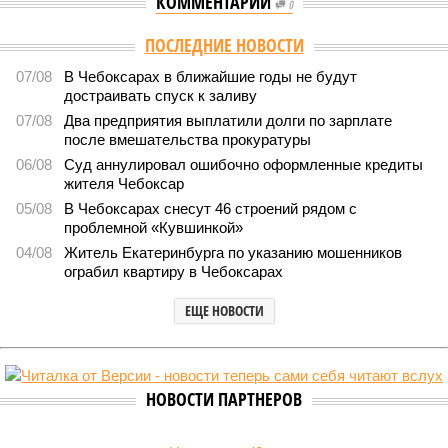
КОММЕНТАРИИ
0
Версия
//
Общество
//
В регионе учреждены удостоверения мастеров
спорта по борьбе керешу
2231
Заткнуть за пояс
В регионе учреждены удостоверения мастеров спорта по
борьбе керешу
В регионе учреждены удостоверения мастеров спорта по борьбе керешу
(фото: wikimedia commons/Ilsurikat)
В Чувашской Республике последовательно реализуются меры,
направленные на повышение статуса и институциональное
развитие национальной борьбы на поясах керешу.
Региональные власти не ограничились
признанием
данной
дисциплины в качестве приоритетной, но также утвердили