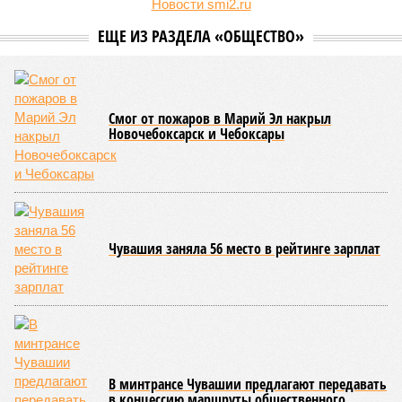
официальную систему спортивных званий и
ведомственных знаков отличия, закрепив
соответствующие положения и образцы наградных
атрибутов на уровне правительства субъекта. Согласно
обнародованным материалам, введены удостоверения и
нагрудные знаки мастера спорта Чувашии международного
класса по керешу, а также мастера спорта Чувашии.
Параллельно с этим разработана полная разрядная сетка
по керешу, охватывающая все ступени от третьего
юношеского разряда до уровня кандидата в мастера
спорта. Такая структура призвана обеспечить системность
в подготовке юных атлетов и создать чёткие ориентиры
для последовательного повышения их квалификации.
Керешу представляет собой традиционное единоборство,
уходящее корнями в культуру чувашского народа. Схватка
проходит следующим образом: соперники располагаются
лицом друг к другу, при этом через пояс каждого из них
перекинуто специальное матерчатое полотенце;
удерживаясь за этот элемент экипировки, борцы вступают
в противоборство, основная задача которого заключается в