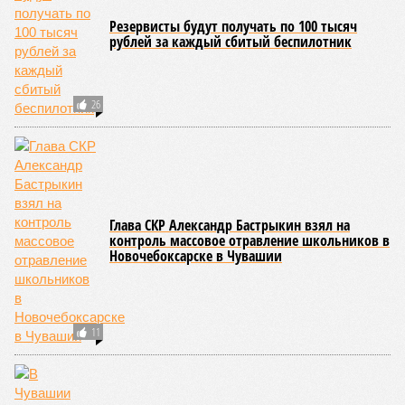
работающий на пищеблоках. В ходе этих проверок у 20
человек были обнаружены возбудители инфекций –
указанные сотрудники были незамедлительно отстранены
от выполнения своих обязанностей и направлены на
лечение.
Представители ведомства отметили, что оперативное
принятие указанных мер позволило избежать
возникновения массовых инфекционных заболеваний
среди детей, находившихся в оздоровительных
учреждениях.
Помимо этого, специалистами проводился лабораторный
контроль качества воды и готовой продукции: из всех
отобранных проб воды в двух случаях (что составило
1,9%) были зафиксированы отклонения по
микробиологическим показателям; также одно готовое
блюдо не соответствовало установленным нормам по
показателю калорийности.
Все лагеря перед началом работы смен прошли
обязательную обработку территорий против клещей,