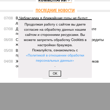
0
ПОСЛЕДНИЕ НОВОСТИ
07/08
В Чебоксарах в ближайшие годы не будут
достраивать спуск к заливу
Продолжая работу с сайтом вы даете
07/08
Два предприятия выплатили долги по зарплате
согласие на обработку данных нашим
после вмешательства прокуратуры
сайтом и сторонними ресурсами. Вы
можете запретить обработку Cookies в
06/08
Суд аннулировал ошибочно оформленные кредиты
жителя Чебоксар
настройках браузера.
Пожалуйста, ознакомьтесь с
05/08
В Чебоксарах снесут 46 строений рядом с
«Политикой в отношении обработки
проблемной «Кувшинкой»
персональных данных»
04/08
Житель Екатеринбурга по указанию мошенников
.
ограбил квартиру в Чебоксарах
OK
ЕЩЕ НОВОСТИ
НОВОСТИ ПАРТНЕРОВ