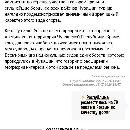
чемпионат по керешу, участие в котором приняли
сильнейшие борцы со всех районов Чувашии; турнир
наглядно продемонстрировал динамичный и зрелищный
характер этого вида спорта.
Керешу включён в перечень приоритетных спортивных
дисциплин на территории Чувашской Республики. Кроме
того, данное единоборство уже имеет опыт выхода на
международную арену: оно входило в программу I и II
Всемирных игр национальных видов единоборств, которые
проводились в Чувашии, что говорит о расширении
географии интереса к этой борьбе за пределами региона.
Александра Иванова
Опубликовано:
22.07.2026 13:47
Отредактировано:
22.07.2026 13:47
Республика
разместилась на 79
месте в России по
качеству дорог
КОММЕНТАРИИ