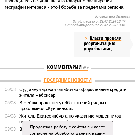
проводились в Чувашии, что говорит о расширении
географии интереса к этой борьбе за пределами региона.
Александра Иванова
Опубликовано:
22.07.2026 13:47
Отредактировано:
22.07.2026 13:47
Власти провели
реорганизацию
двух больниц
КОММЕНТАРИИ
0
ПОСЛЕДНИЕ НОВОСТИ
06/08
Суд аннулировал ошибочно оформленные кредиты
жителя Чебоксар
05/08
В Чебоксарах снесут 46 строений рядом с
проблемной «Кувшинкой»
04/08
Житель Екатеринбурга по указанию мошенников
ограбил квартиру в Чебоксарах
Продолжая работу с сайтом вы даете
03/08
В регионе сформируют запас топлива
согласие на обработку данных нашим