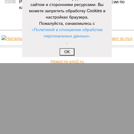
03/08
Республика разместилась на 79 месте в России по
сайтом и сторонними ресурсами. Вы
качеству дорог
можете запретить обработку Cookies в
настройках браузера.
ЕЩЕ НОВОСТИ
Пожалуйста, ознакомьтесь с
«Политикой в отношении обработки
персональных данных»
.
НОВОСТИ ПАРТНЕРОВ
OK
Новости smi2.ru
ЕЩЕ ИЗ РАЗДЕЛА «ОБЩЕСТВО»
На выборы в Чувашии загоняют при помощи
спам-смс, а явку обеспечивают студенты и
гастарбайтеры