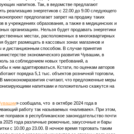
рующих напитков. Так, в ведомстве предлагают
ить реализацию энергетиков с 22.00 до 9.00 следующего
аконопроект предполагает запрет на продажу таких
ов в учреждениях образования, а также в медицинских и
рных организациях. Нельзя будет продавать энергетики
щественных местах, расположенных в многоквартирных
ьзя будет размещать в кассовых зонах магазинов и
ы и дистанционным способом. В случае принятия
министерстве экономического развития Чувашии, в
роль за соблюдением новых требований, а
бы к ним адаптироваться. Кстати, по оценкам авторов
аботают порядка 5,1 тыс. объектов розничной торговли,
. В минэкономразвития считают, что предложенные меры
тонизирующими напитками и положительно скажутся на
Чувашии
» сообщала, что в октябре 2024 года в
чивающий работу так называемых «наливаек». При этом,
ие поправок в республиканское законодательство почти
та 2025 года различные рюмочные, закусочные и бары
тки с 10.00 до 23.00. В ночное время торговать таким