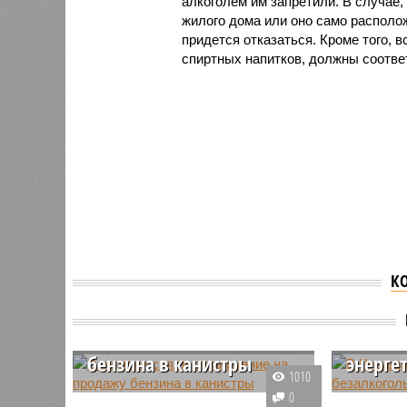
алкоголем им запретили. В случае,
жилого дома или оно само располож
придется отказаться. Кроме того, 
спиртных напитков, должны соотве
К
В Чува
В регионе сняли
торгов
ограничение на продажу
безалк
бензина в канистры
энерге
1010
На внеплановом заседании
Правител
0