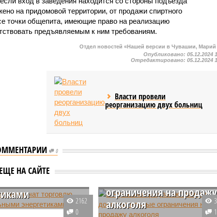
 если вход в заведения находится со стороны подъезда
ено на придомовой территории, от продажи спиртного
все точки общепита, имеющие право на реализацию
тствовать предъявляемым к ним требованиям.
Отдел новостей «Нашей версии в Чувашии, Марий
Опубликовано:
05.12.2024 
Отредактировано:
05.12.2024 
Власти провели
реорганизацию двух больниц
ОММЕНТАРИИ
0
шии ограничат
В Чувашии предлагают
лю
ЕЩЕ НА САЙТЕ
ввести дополнительные
огольными
ограничения на продаж
тиками
2162
алкоголя
ьство Чувашии
0