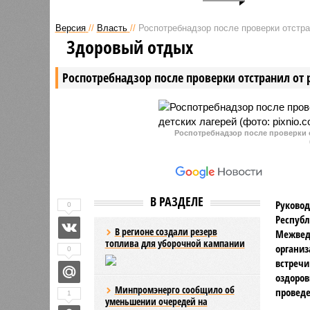
республиканского оперативного
одобрило
штаба Чувашии было объявлено
предпола
Версия
//
Власть
//
Роспотребнадзор после проверки отстра
о снятии действовавшего ранее
ограниче
Здоровый отдых
запрета на реализацию топлива в
безалког
канистры. Руководитель региона
Документ
Роспотребнадзор после проверки отстранил от 
Олег Николаев отметил, что
уже в сен
обстановка на рынке горюче-
смазочных материалов начинает
выравниваться, а объёмы
запасов нефтепродуктов
Роспотребнадзор после проверки о
демонстрируют устойчивый рост.
В РАЗДЕЛЕ
Руковод
0
Республ
В регионе создали резерв
Межвед
топлива для уборочной кампании
организ
0
встречи
оздоров
Минпромэнерго сообщило об
проведе
1
уменьшении очередей на