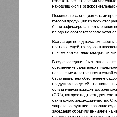
избежать возникновения массовых
находившихся в оздоровительных 
Помимо этого, специалистами пров
готовой продукции: из всех отобра
были зафиксированы отклонения по
блюдо не соответствовало установ
Все лагеря перед началом работы 
против клещей, грызунов и насеко
причём в отношении каждого из них
В ходе заседания был также вынес
обеспечение санитарно-эпидемиолог
повышение действенности самой си
было выделено обеспечение оздо
продуктами, а детей – полноценны
обязательном порядке должны рас
(СЭЗ), которое подтверждает соот
санитарного законодательства. От
запрета на функционирование оздор
заседания обратили внимание на н
продуктов и организаторами питан