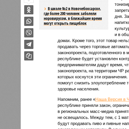
0
тонизи
В школе №2 в Новочебоксарске,
запрет
где более 200 человек заболели
дня. З
норовирусом, в ближайшее время
напитк
могут открыть пищеблок
культу
и в об
домах. Кроме того, этот товар нел
продавать через торговые автомат
законопроекта, подготовленного в 
республике будет установлен конт
предпринимателям дадут время, что
законопроекта, на территории ЧР р
которых коснутся эти ограничения
помогут снизить злоупотребление 
здоровье населения.
Напомним, ранее «
Наша Версия в 
республике приняли закон, ограни
в региональных масс-медиа принят
не освещалось. Между тем, с 1 ма
будут продавать пиво и пивные напи