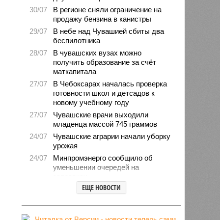
30/07
В регионе сняли ограничение на
продажу бензина в канистры
29/07
В небе над Чувашией сбиты два
беспилотника
28/07
В чувашских вузах можно
получить образование за счёт
маткапитала
27/07
В Чебоксарах началась проверка
готовности школ и детсадов к
новому учебному году
27/07
Чувашские врачи выходили
младенца массой 745 граммов
24/07
Чувашские аграрии начали уборку
урожая
24/07
Минпромэнерго сообщило об
уменьшении очередей на
заправках
ЕЩЕ НОВОСТИ
23/07
В Чувашии за 6 месяцев изъято
свыше 500 единиц оружия
22/07
Резервисты будут получать по 100
тысяч рублей за каждый сбитый