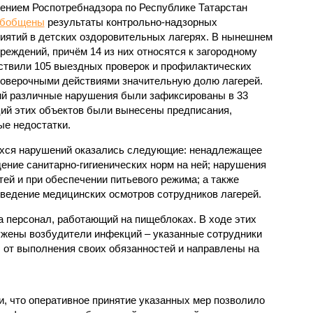
ением Роспотребнадзора по Республике Татарстан
обобщены
результаты контрольно-надзорных
иятий в детских оздоровительных лагерях. В нынешнем
реждений, причём 14 из них относятся к загородному
ствили 105 выездных проверок и профилактических
проверочными действиями значительную долю лагерей.
ий различные нарушения были зафиксированы в 33
ий этих объектов были вынесены предписания,
е недостатки.
хся нарушений оказались следующие: ненадлежащее
ение санитарно-гигиенических норм на ней; нарушения
тей и при обеспечении питьевого режима; а также
ведение медицинских осмотров сотрудников лагерей.
 персонал, работающий на пищеблоках. В ходе этих
ужены возбудители инфекций – указанные сотрудники
от выполнения своих обязанностей и направлены на
, что оперативное принятие указанных мер позволило