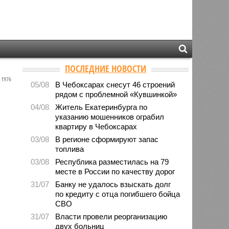
ПОСЛЕДНИЕ НОВОСТИ
1976
05/08
В Чебоксарах снесут 46 строений
рядом с проблемной «Кувшинкой»
04/08
Житель Екатеринбурга по
указанию мошенников ограбил
квартиру в Чебоксарах
03/08
В регионе сформируют запас
топлива
03/08
Республика разместилась на 79
месте в России по качеству дорог
31/07
Банку не удалось взыскать долг
по кредиту с отца погибшего бойца
СВО
31/07
Власти провели реорганизацию
двух больниц