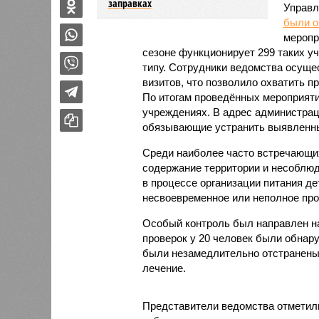
заправках
Управл
были 
меропр
сезоне функционирует 299 таких уч
типу. Сотрудники ведомства осуще
визитов, что позволило охватить 
По итогам проведённых мероприят
учреждениях. В адрес администрац
обязывающие устранить выявленны
Среди наиболее часто встречающи
содержание территории и несоблюд
в процессе организации питания де
несвоевременное или неполное про
Особый контроль был направлен на
проверок у 20 человек были обнар
были незамедлительно отстранены 
лечение.
Представители ведомства отметили