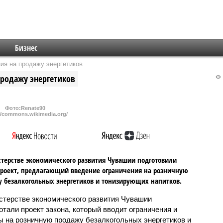
Бизнес
ия на продажу энергетиков
продажу энергетиков
Фото:Renate90
//commons.wikimedia.org/
терстве экономического развития Чувашии подготовили
роект, предлагающий введение ограничения на розничную
 безалкогольных энергетиков и тонизирующих напитков.
стерстве экономического развития Чувашии
отали проект закона, который вводит ограничения и
ы на розничную продажу безалкогольных энергетиков и