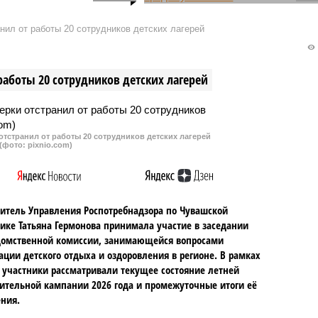
 законопроект,
В Чувашии вновь хотят
гающий введение
ужесточить правила продажи
нил от работы 20 сотрудников детских лагерей
ний на продажу
алкогольных напитков. В
ольных энергетиков.
магазинах розничную продажу
 может вступить в силу
спиртного планируют запретить 
работы 20 сотрудников детских лагерей
тябре.
22 часов до 9 часов утра
следующего дня.
тстранил от работы 20 сотрудников детских лагерей
(фото: pixnio.com)
итель Управления Роспотребнадзора по Чувашской
ике Татьяна Гермонова принимала участие в заседании
омственной комиссии, занимающейся вопросами
ации детского отдыха и оздоровления в регионе. В рамках
 участники рассматривали текущее состояние летней
ительной кампании 2026 года и промежуточные итоги её
ния.