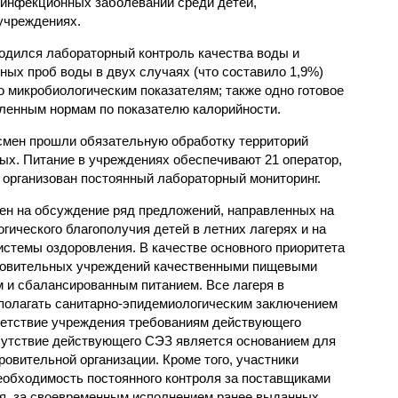
 инфекционных заболеваний среди детей,
учреждениях.
одился лабораторный контроль качества воды и
нных проб воды в двух случаях (что составило 1,9%)
 микробиологическим показателям; также одно готовое
ленным нормам по показателю калорийности.
смен прошли обязательную обработку территорий
мых. Питание в учреждениях обеспечивают 21 оператор,
 организован постоянный лабораторный мониторинг.
ен на обсуждение ряд предложений, направленных на
ического благополучия детей в летних лагерях и на
стемы оздоровления. В качестве основного приоритета
ровительных учреждений качественными пищевыми
м и сбалансированным питанием. Все лагеря в
полагать санитарно-эпидемиологическим заключением
ветствие учреждения требованиям действующего
сутствие действующего СЭЗ является основанием для
овительной организации. Кроме того, участники
еобходимость постоянного контроля за поставщиками
ия, за своевременным исполнением ранее выданных