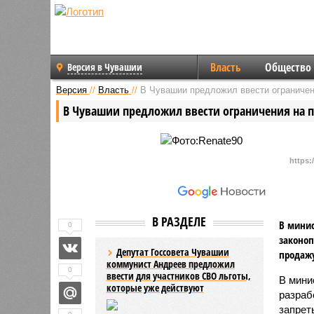
Власть
Общество
Версия в Чувашии
Версия
//
Власть
//
В Чувашии предложил ввести ограничен
В Чувашии предложил ввести ограничения на 
https:
В РАЗДЕЛЕ
В минис
0
законоп
Депутат Госсовета Чувашии
продажу
коммунист Андреев предложил
0
ввести для участников СВО льготы,
В мини
которые уже действуют
разраб
запрет