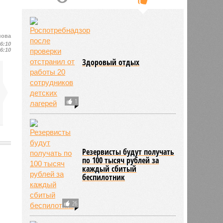
нова
16:10
16:10
Здоровый отдых
1
Резервисты будут получать
по 100 тысяч рублей за
каждый сбитый
беспилотник
26