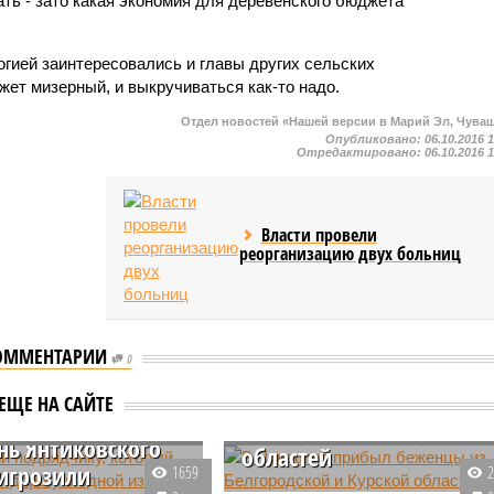
ать - зато какая экономия для деревенского бюджета
огией заинтересовались и главы других сельских
ет мизерный, и выкручиваться как-то надо.
Отдел новостей «Нашей версии в Марий Эл, Чува
Опубликовано:
06.10.2016 
Отредактировано:
06.10.2016 
Власти провели
реорганизацию двух больниц
ОММЕНТАРИИ
шии подрядчику,
0
В Чувашию прибыл
й ремонтирует
беженцы из
ЕЩЕ НА САЙТЕ
 в одной из
Белгородской и Курской
нь Янтиковского
областей
игрозили
1659
В Чувашии прибыло более 40