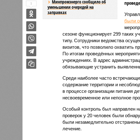
Минпромэнерго сообщило об
проведе
1
уменьшении очередей на
заправках
Управл
были 
меропр
сезоне функционирует 299 таких уч
типу. Сотрудники ведомства осуще
визитов, что позволило охватить 
По итогам проведённых мероприят
учреждениях. В адрес администрац
обязывающие устранить выявленны
Среди наиболее часто встречающи
содержание территории и несоблюд
в процессе организации питания де
несвоевременное или неполное про
Особый контроль был направлен на
проверок у 20 человек были обнар
были незамедлительно отстранены 
лечение.