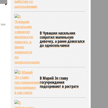
0
1544
В Чувашии насильник
совратил маленькую
девочку, а ранее домогался
до односельчанки
В Марий Эл главу
госучреждения
подозревают в растрате