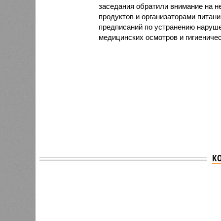
заседания обратили внимание на н
продуктов и организаторами питан
предписаний по устранению наруше
медицинских осмотров и гигиениче
К
Версия
//
Общество
//
В регионе учреждены удостоверения 
Заткнуть за пояс
В регионе учреждены удостоверения мастеров 