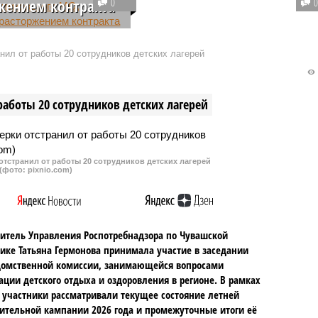
жением контракта
0
вынужденных переселенцев с
я организация, которая
территорий Курской и
ся ремонтом одной из
Белгородской областей. Их
нил от работы 20 сотрудников детских лагерей
деревне Тюмерево
поселили в пункте временного
кого муниципального
размещения, развернутом на
увашии, увеличила
базе одного из санаториев
работы 20 сотрудников детских лагерей
от только после того,
республики.
ригрозили расторжением
.
тстранил от работы 20 сотрудников детских лагерей
(фото: pixnio.com)
итель Управления Роспотребнадзора по Чувашской
ике Татьяна Гермонова принимала участие в заседании
омственной комиссии, занимающейся вопросами
ации детского отдыха и оздоровления в регионе. В рамках
 участники рассматривали текущее состояние летней
ительной кампании 2026 года и промежуточные итоги её