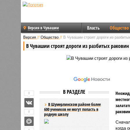
Власть
Общество
Версия в Чувашии
Версия
//
Общество
//
В Чувашии строят дороги из разбитых
В Чувашии строят дороги из разбитых раковин
В РАЗДЕЛЕ
Неожид
0
местног
В Шумерлинском районе более
залатат
600 учеников не могут попасть в
ракови
0
родную школу
Сначал
когда 