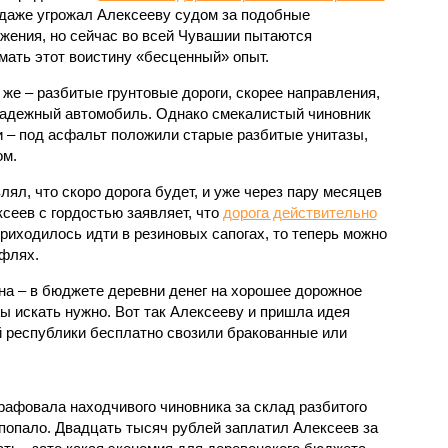
 даже угрожал Алексееву судом за подобные
жения, но сейчас во всей Чувашии пытаются
мать этот воистину «бесценный» опыт.
 же – разбитые грунтовые дороги, скорее направления,
надежный автомобиль. Однако смекалистый чиновник
и – под асфальт положили старые разбитые унитазы,
ом.
ял, что скоро дорога будет, и уже через пару месяцев
сеев с гордостью заявляет, что
дорога действительно
 приходилось идти в резиновых сапогах, то теперь можно
уфлях.
на – в бюджете деревни денег на хорошее дорожное
ты искать нужно. Вот так Алексееву и пришла идея
ей республики бесплатно свозили бракованные или
афовала находчивого чиновника за склад разбитого
 попало. Двадцать тысяч рублей заплатил Алексеев за