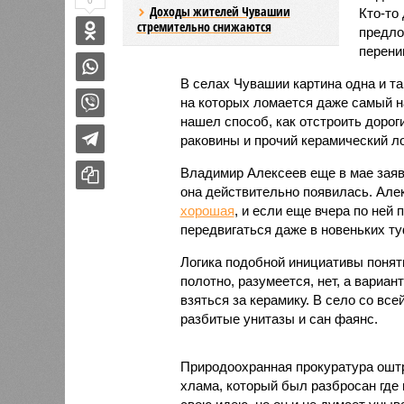
0
Доходы жителей Чувашии
Кто-то
стремительно снижаются
предло
перени
В селах Чувашии картина одна и та
на которых ломается даже самый 
нашел способ, как отстроить дорог
раковины и прочий керамический л
Владимир Алексеев еще в мае заявл
она действительно появилась. Алек
хорошая
, и если еще вчера по ней
передвигаться даже в новеньких т
Логика подобной инициативы понят
полотно, разумеется, нет, а вариан
взяться за керамику. В село со вс
разбитые унитазы и сан фаянс.
Природоохранная прокуратура оштр
хлама, который был разбросан где