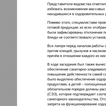
Представители ведомства отметили
избежать возникновения массовых
находившихся в оздоровительных 
Помимо этого, специалистами пров
готовой продукции: из всех отобра
были зафиксированы отклонения по
блюдо не соответствовало установ
Все лагеря перед началом работы 
против клещей, грызунов и насеко
причём в отношении каждого из них
В ходе заседания был также вынес
обеспечение санитарно-эпидемиолог
повышение действенности самой си
было выделено обеспечение оздо
продуктами, а детей – полноценны
обязательном порядке должны рас
(СЭЗ), которое подтверждает соот
санитарного законодательства. От
запрета на функционирование оздор