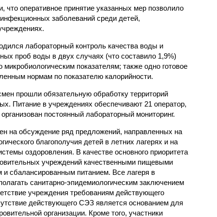
, что оперативное принятие указанных мер позволило
 инфекционных заболеваний среди детей,
учреждениях.
одился лабораторный контроль качества воды и
нных проб воды в двух случаях (что составило 1,9%)
 микробиологическим показателям; также одно готовое
ленным нормам по показателю калорийности.
смен прошли обязательную обработку территорий
мых. Питание в учреждениях обеспечивают 21 оператор,
 организован постоянный лабораторный мониторинг.
ен на обсуждение ряд предложений, направленных на
ического благополучия детей в летних лагерях и на
стемы оздоровления. В качестве основного приоритета
ровительных учреждений качественными пищевыми
м и сбалансированным питанием. Все лагеря в
полагать санитарно-эпидемиологическим заключением
ветствие учреждения требованиям действующего
сутствие действующего СЭЗ является основанием для
овительной организации. Кроме того, участники