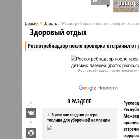
0
растор
автомобильных дорог в Чувашии
введены ограничения на
Подрядна
движение транспорта из-за
занимает
Версия
//
Власть
//
Роспотребнадзор после проверки отстра
частичного разрушения
дорог в 
Здоровый отдых
дорожных конструкций талыми
Янтиковс
водами.
округа Ч
Роспотребнадзор после проверки отстранил от 
темпы раб
как ей п
контракта
Роспотребнадзор после проверки о
В РАЗДЕЛЕ
Руковод
0
Республ
В регионе создали резерв
Межвед
топлива для уборочной кампании
организ
0
встречи
оздоров