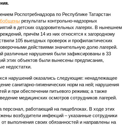
ния.
ением Роспотребнадзора по Республике Татарстан
обобщены
результаты контрольно-надзорных
иятий в детских оздоровительных лагерях. В нынешнем
реждений, причём 14 из них относятся к загородному
ствили 105 выездных проверок и профилактических
проверочными действиями значительную долю лагерей.
ий различные нарушения были зафиксированы в 33
ий этих объектов были вынесены предписания,
е недостатки.
хся нарушений оказались следующие: ненадлежащее
ение санитарно-гигиенических норм на ней; нарушения
тей и при обеспечении питьевого режима; а также
ведение медицинских осмотров сотрудников лагерей.
 персонал, работающий на пищеблоках. В ходе этих
ужены возбудители инфекций – указанные сотрудники
от выполнения своих обязанностей и направлены на