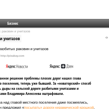
Бизнес
 раковин и унитазов
 и унитазов
http://pixabay.com
анное решение проблемы плохих дорог нашел глава
о поселения, теперь уже бывший. За «новаторский» способ
ь дыры на сельской дороге разбитыми унитазами и
нами Владимира Алексеева оштрафовали.
а над главой местного поселения даже посмеялись,
он предложил «
посыпать» дороги керамической крошкой
.