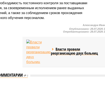
еобходимость постоянного контроля за поставщиками
ия, за своевременным исполнением ранее выданных
ний, а также за соблюдением сроков прохождения
ского обучения персоналом.
Александра Ива
Опубликовано:
28.07.2026 
Отредактировано:
28.07.2026 
Власти провели
реорганизацию двух больниц
ОММЕНТАРИИ
0
мастеров спорта по борьбе керешу
спорта по борьбе керешу