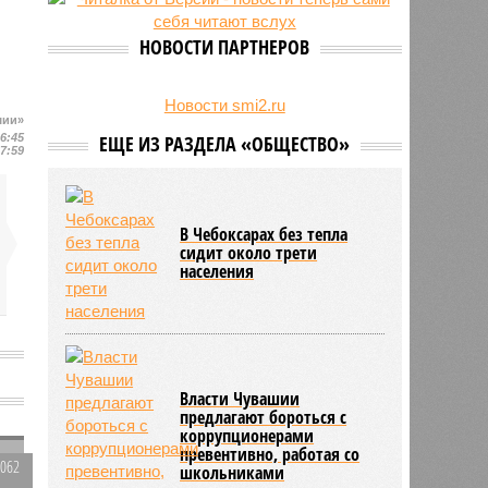
свыше 500 единиц оружия
НОВОСТИ ПАРТНЕРОВ
Новости smi2.ru
шии»
16:45
ЕЩЕ ИЗ РАЗДЕЛА «ОБЩЕСТВО»
17:59
В Чебоксарах без тепла
сидит около трети
населения
Власти Чувашии
предлагают бороться с
коррупционерами
превентивно, работая со
2062
школьниками