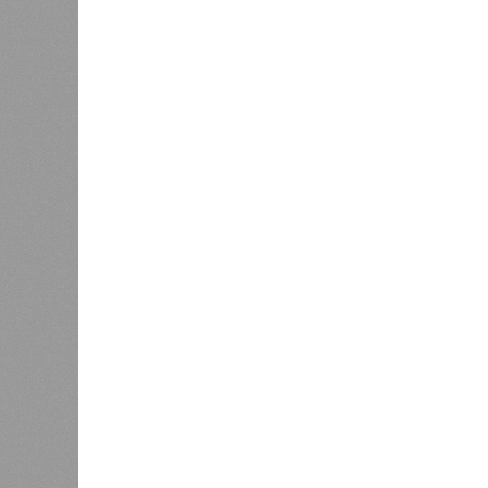
В регионе учреждены удостоверения
В РАЗДЕЛЕ
В Чуваш
0
направл
После вмешательства
национа
прокуратуры ветерану труда
0
пересчитали выплаты за 5 лет
Регион
дисцип
официа
0
Резервисты будут получать по
знаков
100 тысяч рублей за каждый
образц
сбитый беспилотник
субъек
удосто
международного класса по керешу,
Параллельно с этим разработана п