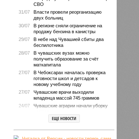
СВО
31/07
Власти провели реорганизацию
двух больниц
30/07
В регионе сняли ограничение на
продажу бензина в канистры
29/07
В небе над Чувашией сбиты два
беспилотника
28/07
В чувашских вузах можно
получить образование за счёт
маткапитала
27/07
В Чебоксарах началась проверка
готовности школ и детсадов к
новому учебному году
27/07
Чувашские врачи выходили
младенца массой 745 граммов
24/07
Чувашские аграрии начали уборку
урожая
ЕЩЕ НОВОСТИ
24/07
Минпромэнерго сообщило об
уменьшении очередей на
заправках
23/07
В Чувашии за 6 месяцев изъято