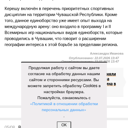
Керешу включён в перечень приоритетных спортивных
дисциплин на территории Чувашской Республики. Кроме
того, данное единоборство уже имеет опыт выхода на
международную арену: оно входило в программу I и II
Всемирных игр национальных видов единоборств, которые
проводились в Чувашии, что говорит о расширении
географии интереса к этой борьбе за пределами региона.
Александра Иванова
Опубликовано:
22.07.2026 13:47
Отредактировано:
22.07.2026 13:47
Продолжая работу с сайтом вы даете
согласие на обработку данных нашим
В регионе сняли
ограничение на
сайтом и сторонними ресурсами. Вы
продажу бензина в
можете запретить обработку Cookies в
канистры
настройках браузера.
Пожалуйста, ознакомьтесь с
«Политикой в отношении обработки
КОММЕНТАРИИ
0
персональных данных»
.
ПОСЛЕДНИЕ НОВОСТИ
OK
05/08
В Чебоксарах снесут 46 строений рядом с