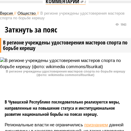
КОММЕНТАРИИ
0
Версия
//
Общество
//
В регионе учреждены удостоверения мастеров
спорта по борьбе керешу
1943
Заткнуть за пояс
В регионе учреждены удостоверения мастеров спорта по
борьбе керешу
В регионе учреждены удостоверения мастеров спорта по борьбе керешу
(фото: wikimedia commons/Ilsurikat)
В Чувашской Республике последовательно реализуются меры,
направленные на повышение статуса и институциональное
развитие национальной борьбы на поясах керешу.
Региональные власти не ограничились
признанием
данной
дисциплины в качестве приоритетной, но также утвердили