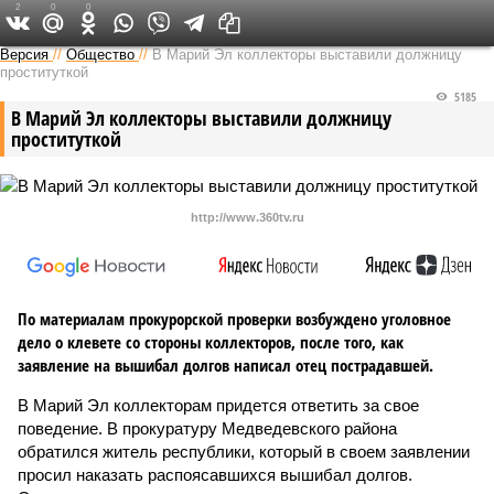
2
0
0
Версия в Чувашии
Версия
//
Общество
//
В Марий Эл коллекторы выставили должницу
проституткой
5185
В Марий Эл коллекторы выставили должницу
проституткой
http://www.360tv.ru
По материалам прокурорской проверки возбуждено уголовное
дело о клевете со стороны коллекторов, после того, как
заявление на вышибал долгов написал отец пострадавшей.
В Марий Эл коллекторам придется ответить за свое
поведение. В прокуратуру Медведевского района
обратился житель республики, который в своем заявлении
просил наказать распоясавшихся вышибал долгов.