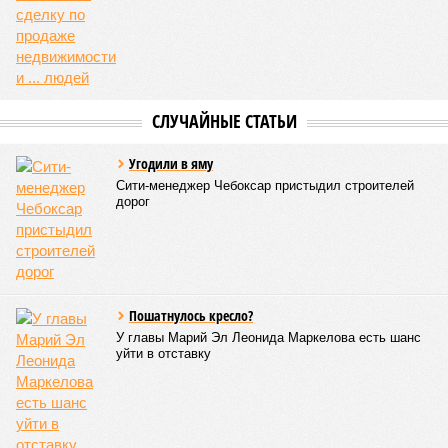
принятие указанных мер позволило избежать
возникновения массовых инфекционных заболеваний
среди детей, находившихся в оздоровительных
учреждениях.
Помимо этого, специалистами проводился лабораторный
контроль качества воды и готовой продукции: из всех
отобранных проб воды в двух случаях (что составило
1,9%) были зафиксированы отклонения по
микробиологическим показателям; также одно готовое
блюдо не соответствовало установленным нормам по
показателю калорийности.
Все лагеря перед началом работы смен прошли
обязательную обработку территорий против клещей,
грызунов и насекомых. Питание в учреждениях
обеспечивают 21 оператор, причём в отношении каждого из
них организован постоянный лабораторный мониторинг.
В ходе заседания был также вынесен на обсуждение ряд
предложений, направленных на обеспечение санитарно-
эпидемиологического благополучия детей в летних лагерях