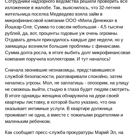
Сотрудники надзорного ведомства решили проверить все
изложенное в жалобе. Так, выяснилось, что 32-летняя
жительница поселка Медведево взяла займ в
микрофинансовой компании ООО «Мила Денежка» в
Йошкар-Оле. Сумма-то совсем небольшая - 4,5 тысячи
рублей, да, вот, проценты годовые уж очень огромны.
Отдавать деньги приходилось каждые две недели, но у
заемщицы возникли большие проблемы с финансами.
Сумма долга росла, в итоге выбить долг микрофинансовая
компания поручила коллекторам. И тут началось!
Сначала звонившие незнакомцы, представившиеся
службой безопасности, разговаривали спокойно, затем
начались угрозы. Мол, не заплатишь - опозорим, на улицу
не сможешь выйти, стыдно в глаза будет людям смотреть.
В итоге однажды женщина обнаружила на дери своей
квартиры листовку, в которой было указано, что она
оказывает интимные услуги. В квартире должница
проживает не одна, а вместе с пожилыми родителями и
маленьким ребенком.
Как сообщает пресс-служба прокуратуры Марий Эл, на