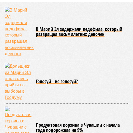
Роспотребнадзор после проверки отстранил от работы 20 сотрудников
детских лагерей (фото: pixnio.com)
Руководитель Управления Роспотребнадзора по Чувашской
Республике Татьяна Гермонова принимала участие в заседании
Межведомственной комиссии, занимающейся вопросами
организации детского отдыха и оздоровления в регионе. В
рамках встречи участники рассматривали текущее состояние
летней оздоровительной кампании 2026 года и промежуточные
итоги её проведения.
Управлением Роспотребнадзора по Республике Татарстан
были обобщены
результаты контрольно-надзорных
мероприятий в детских оздоровительных лагерях. В
нынешнем сезоне функционирует 299 таких учреждений,
причём 14 из них относятся к загородному типу. Сотрудники
ведомства осуществили 105 выездных проверок и
профилактических визитов, что позволило охватить
проверочными действиями значительную долю лагерей. По