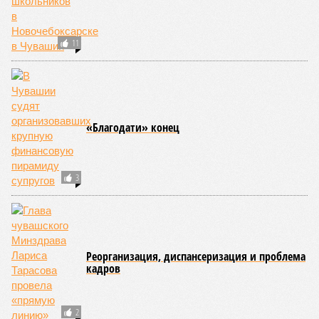
НОВОСТИ ПАРТНЕРОВ
Новости smi2.ru
ЕЩЕ ИЗ РАЗДЕЛА «ОБЩЕСТВО»
В Марий Эл задержали педофила, который
развращал восьмилетних девочек
Голосуй - не голосуй?