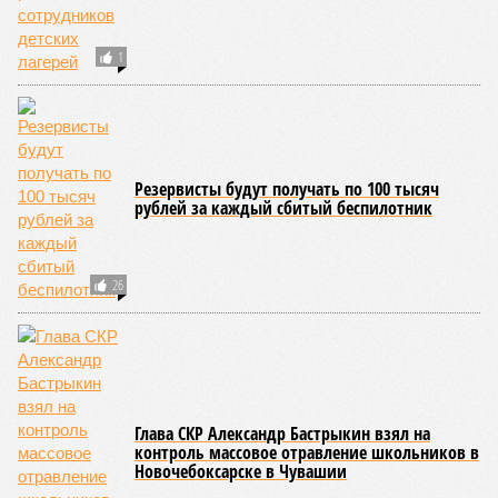
Власти провели
реорганизацию
двух больниц
КОММЕНТАРИИ
0
ПОСЛЕДНИЕ НОВОСТИ
06/08
Суд аннулировал ошибочно оформленные кредиты
жителя Чебоксар
05/08
В Чебоксарах снесут 46 строений рядом с
проблемной «Кувшинкой»
04/08
Житель Екатеринбурга по указанию мошенников
ограбил квартиру в Чебоксарах
03/08
В регионе сформируют запас топлива
03/08
Республика разместилась на 79 месте в России по
качеству дорог
ЕЩЕ НОВОСТИ