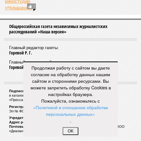
По дешевке проданные
Продолжая работу с сайтом вы даете
согласие на обработку данных нашим
сайтом и сторонними ресурсами. Вы
СЛУЧАЙНЫЕ СТАТЬИ
можете запретить обработку Cookies в
настройках браузера.
Угодили в яму
Пожалуйста, ознакомьтесь с
Сити-менеджер Чебоксар пристыдил строителей
«Политикой в отношении обработки
дорог
персональных данных»
.
OK