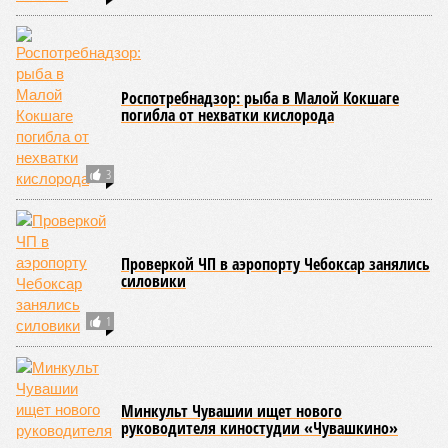
Продуктовая корзина в Чувашии с начала
года подорожала на 9%
Член избиркома из Марий Эл стал
фигурантом уголовного дела за избиение
судебного пристава