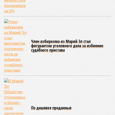
итогам проведённых мероприятий различные нарушения
были зафиксированы в 33 учреждениях. В адрес
администраций этих объектов были вынесены
предписания, обязывающие устранить выявленные
недостатки.
Среди наиболее часто встречающихся нарушений
оказались следующие: ненадлежащее содержание
территории и несоблюдение санитарно-гигиенических норм
на ней; нарушения в процессе организации питания детей и
при обеспечении питьевого режима; а также
несвоевременное или неполное проведение медицинских
осмотров сотрудников лагерей.
Особый контроль был направлен на персонал,
работающий на пищеблоках. В ходе этих проверок у 20
человек были обнаружены возбудители инфекций –
указанные сотрудники были незамедлительно отстранены
от выполнения своих обязанностей и направлены на
лечение.
Представители ведомства отметили, что оперативное