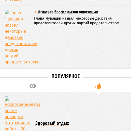
и на повышение действенности самой системы
оздоровления. В качестве основного приоритета было
выделено обеспечение оздоровительных учреждений
качественными пищевыми продуктами, а детей –
полноценным и сбалансированным питанием. Все лагеря в
обязательном порядке должны располагать санитарно-
эпидемиологическим заключением (СЭЗ), которое
подтверждает соответствие учреждения требованиям
действующего санитарного законодательства. Отсутствие
действующего СЭЗ является основанием для запрета на
функционирование оздоровительной организации. Кроме
того, участники заседания обратили внимание на
необходимость постоянного контроля за поставщиками
продуктов и организаторами питания, за своевременным
исполнением ранее выданных предписаний по устранению
нарушений, а также за соблюдением сроков прохождения
медицинских осмотров и гигиенического обучения
персоналом.
Александра Иванова
Опубликовано:
28.07.2026 16:10
Отредактировано:
28.07.2026 16:10