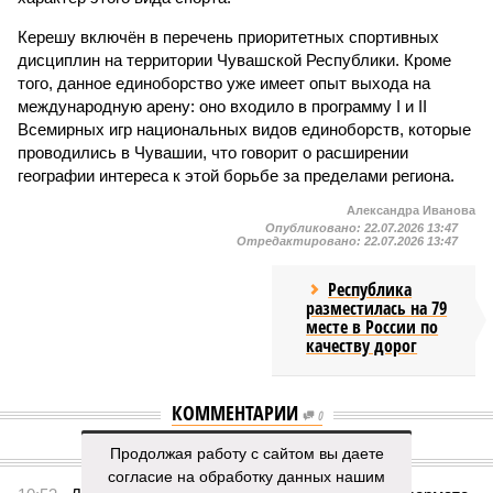
Керешу включён в перечень приоритетных спортивных
дисциплин на территории Чувашской Республики. Кроме
того, данное единоборство уже имеет опыт выхода на
международную арену: оно входило в программу I и II
Всемирных игр национальных видов единоборств, которые
проводились в Чувашии, что говорит о расширении
географии интереса к этой борьбе за пределами региона.
Александра Иванова
Опубликовано:
22.07.2026 13:47
Отредактировано:
22.07.2026 13:47
Республика
разместилась на 79
месте в России по
качеству дорог
КОММЕНТАРИИ
0
Продолжая работу с сайтом вы даете
ПОСЛЕДНИЕ НОВОСТИ
согласие на обработку данных нашим