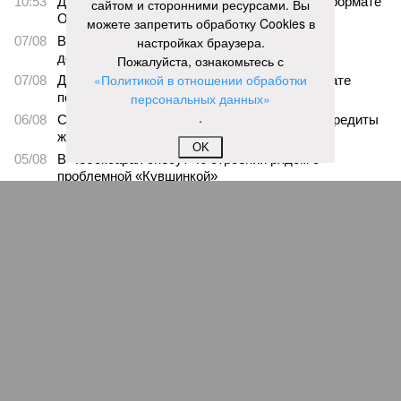
10:53
День физкультурника в Чувашии прошёл в формате
сайтом и сторонними ресурсами. Вы
Олимпиады
можете запретить обработку Cookies в
07/08
В Чебоксарах в ближайшие годы не будут
настройках браузера.
достраивать спуск к заливу
Пожалуйста, ознакомьтесь с
«Политикой в отношении обработки
07/08
Два предприятия выплатили долги по зарплате
после вмешательства прокуратуры
персональных данных»
.
06/08
Суд аннулировал ошибочно оформленные кредиты
жителя Чебоксар
OK
05/08
В Чебоксарах снесут 46 строений рядом с
проблемной «Кувшинкой»
ЕЩЕ НОВОСТИ
НОВОСТИ ПАРТНЕРОВ
Новости smi2.ru
ЕЩЕ ИЗ РАЗДЕЛА «ОБЩЕСТВО»