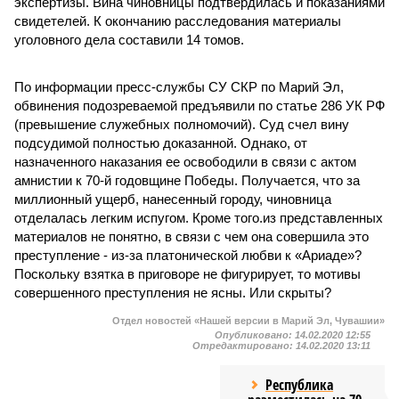
экспертизы. Вина чиновницы подтвердилась и показаниями
свидетелей. К окончанию расследования материалы
уголовного дела составили 14 томов.
По информации пресс-службы СУ СКР по Марий Эл,
обвинения подозреваемой предъявили по статье 286 УК РФ
(превышение служебных полномочий). Суд счел вину
подсудимой полностью доказанной. Однако, от
назначенного наказания ее освободили в связи с актом
амнистии к 70-й годовщине Победы. Получается, что за
миллионный ущерб, нанесенный городу, чиновница
отделалась легким испугом. Кроме того.из представленных
материалов не понятно, в связи с чем она совершила это
преступление - из-за платонической любви к «Ариаде»?
Поскольку взятка в приговоре не фигурирует, то мотивы
совершенного преступления не ясны. Или скрыты?
Отдел новостей «Нашей версии в Марий Эл, Чувашии»
Опубликовано:
14.02.2020 12:55
Отредактировано:
14.02.2020 13:11
Республика