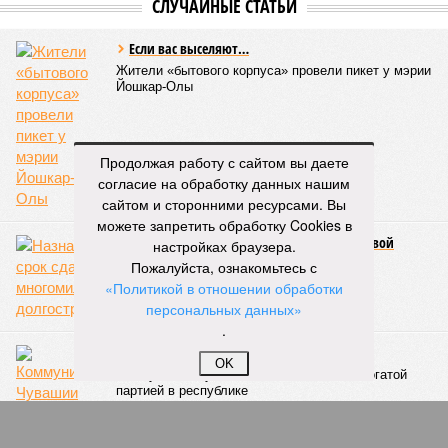
СЛУЧАЙНЫЕ СТАТЬИ
Если вас выселяют…
Жители «бытового корпуса» провели пикет у мэрии
Йошкар-Олы
Продолжая работу с сайтом вы даете
согласие на обработку данных нашим
сайтом и сторонними ресурсами. Вы
можете запретить обработку Cookies в
Чебоксарам и Новочебоксарску жить с новой
настройках браузера.
канализацией
Пожалуйста, ознакомьтесь с
Назначен срок сдачи многомиллионного
«Политикой в отношении обработки
долгостроя
персональных данных»
.
Капитал Шурчанова
OK
Коммунисты Чувашии оказались самой богатой
партией в республике