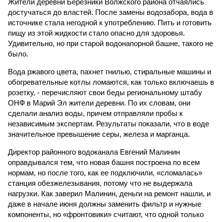
Жители деревни Березники Волжского района отчаялись
достучаться до властей. После замены водозабора, вода в
источнике стала негодной к употреблению. Пить и готовить
пищу из этой жидкости стало опасно для здоровья.
Удивительно, но при старой водонапорной башне, такого не
было.
Вода ржавого цвета, пахнет гнилью, стиральные машины и
обогревательные котлы ломаются, как только включаешь в
розетку, - перечисляют свои беды региональному штабу
ОНФ в Марий Эл жители деревни. По их словам, они
сделали анализ воды, причем отправляли пробы к
независимым экспертам. Результаты показали, что в воде
значительное превышение серы, железа и марганца.
Директор районного водоканала Евгений Малинин
оправдывался тем, что новая башня построена по всем
нормам, но после того, как ее подключили, «сломалась»
станция обезжелезывания, потому что не выдержала
нагрузки. Как заверил Малинин, деньги на ремонт нашли, и
даже в начале июня должны заменить фильтр и нужные
компоненты, но «фронтовики» считают, что одной только