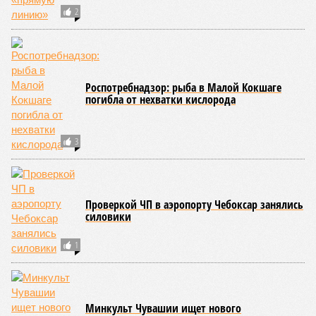
2
Роспотребнадзор: рыба в Малой Кокшаге
погибла от нехватки кислорода
3
Проверкой ЧП в аэропорту Чебоксар занялись
силовики
1
Минкульт Чувашии ищет нового