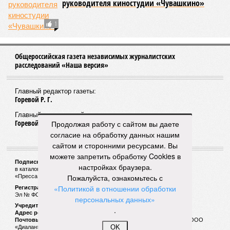
руководителя киностудии «Чувашкино»
1
Общероссийская газета независимых журналистских
расследований «Наша версия»
Главный редактор газеты:
Горевой Р. Г.
Главный редактор сайта:
Горевой Р. Г.
Продолжая работу с сайтом вы даете
согласие на обработку данных нашим
сайтом и сторонними ресурсами. Вы
можете запретить обработку Cookies в
Подписной индекс газеты «Наша версия»:
настройках браузера.
в каталоге «Почта России» —
99266
Пожалуйста, ознакомьтесь с
«Пресса России» (зелёный) —
41522
«Политикой в отношении обработки
Регистрационный номер Роскомнадзора
Эл № ФС77-53847 от 26.04.2013.
персональных данных»
Учредитель ООО «Версия»
.
Адрес редакции:
123100, Россия, Москва, улица 1905 года, 7с1
Почтовый адрес редакции:
123022, Россия, Москва, а/я 29. для ООО
OK
«Диалан»