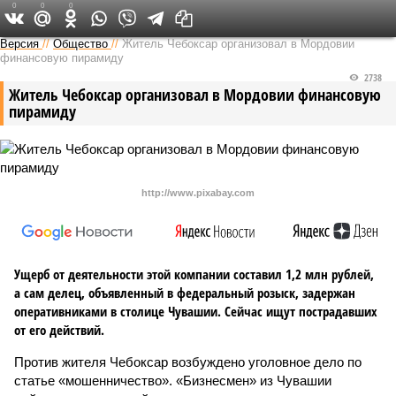
0
0
0
Версия в Чувашии
Версия
//
Общество
//
Житель Чебоксар организовал в Мордовии
финансовую пирамиду
2738
Житель Чебоксар организовал в Мордовии финансовую
пирамиду
http://www.pixabay.com
Ущерб от деятельности этой компании составил 1,2 млн рублей,
а сам делец, объявленный в федеральный розыск, задержан
оперативниками в столице Чувашии. Сейчас ищут пострадавших
от его действий.
Против жителя Чебоксар возбуждено уголовное дело по
статье «мошенничество». «Бизнесмен» из Чувашии