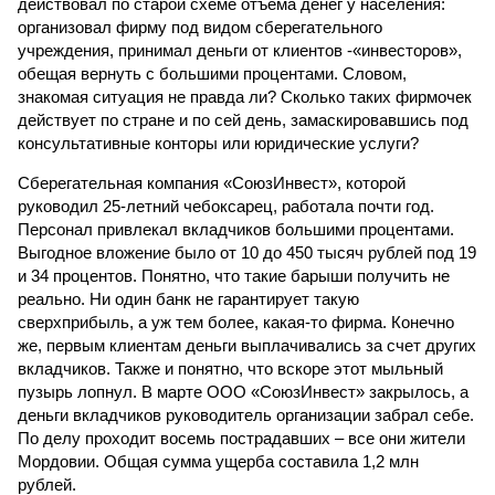
действовал по старой схеме отъема денег у населения:
организовал фирму под видом сберегательного
учреждения, принимал деньги от клиентов -«инвесторов»,
обещая вернуть с большими процентами. Словом,
знакомая ситуация не правда ли? Сколько таких фирмочек
действует по стране и по сей день, замаскировавшись под
консультативные конторы или юридические услуги?
Сберегательная компания «СоюзИнвест», которой
руководил 25-летний чебоксарец, работала почти год.
Персонал привлекал вкладчиков большими процентами.
Выгодное вложение было от 10 до 450 тысяч рублей под 19
и 34 процентов. Понятно, что такие барыши получить не
реально. Ни один банк не гарантирует такую
сверхприбыль, а уж тем более, какая-то фирма. Конечно
же, первым клиентам деньги выплачивались за счет других
вкладчиков. Также и понятно, что вскоре этот мыльный
пузырь лопнул. В марте ООО «СоюзИнвест» закрылось, а
деньги вкладчиков руководитель организации забрал себе.
По делу проходит восемь пострадавших – все они жители
Мордовии. Общая сумма ущерба составила 1,2 млн
рублей.