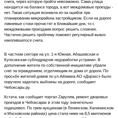
снега, через которую пройти невозможно. Сама улица
находится на балансе города, а вот междомовые проезды -
нет. Такая ситуация возникла из-за ошибок при
планировании микрорайона застройщиком. Если на дороге
ливневые стоки прочистят в ближайшие дни, то с
междомовыми проездами вопрос решить сложнее.
Частично решить проблему поможет регулярный вывоз
накопившегося снега.
В частном секторе на ул. 1-я Южная, Абашевская и
Кугесинская субподрядчик недоработки устранил. В
дополнение жители по собственной инициативе убрали
снег за ограждением, отделяющим их дома от дороги. По
просьбе жителей домов по ул.Айзмана АО «Дорэкс» было
поручено заделать выбоины на дороге, сообщают
Чебоксары.ру.
Кстати, как сообщает портал Zарулем, ремонт дворовых
проездов в Чебоксарах в этом году значительно
подешевел. По трем аукционам (в Ленинском, Калининском
и Московском районах) цена стала ниже на 8,5 миллионов