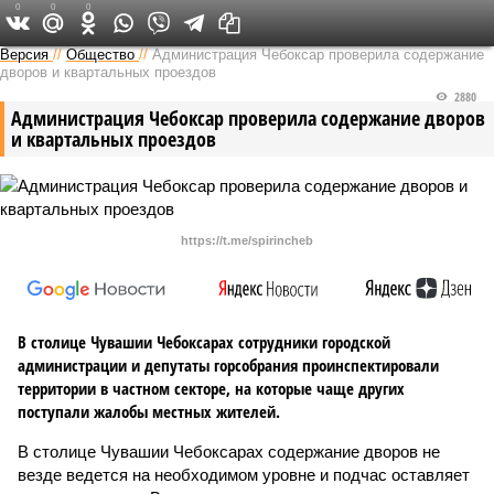
0
0
0
Версия в Чувашии
Версия
//
Общество
//
Администрация Чебоксар проверила содержание
дворов и квартальных проездов
2880
Администрация Чебоксар проверила содержание дворов
и квартальных проездов
https://t.me/spirincheb
В столице Чувашии Чебоксарах сотрудники городской
администрации и депутаты горсобрания проинспектировали
территории в частном секторе, на которые чаще других
поступали жалобы местных жителей.
В столице Чувашии Чебоксарах содержание дворов не
везде ведется на необходимом уровне и подчас оставляет