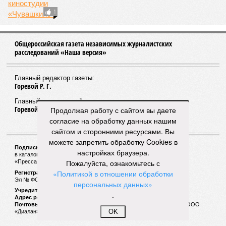
1
Общероссийская газета независимых журналистских
расследований «Наша версия»
Главный редактор газеты:
Горевой Р. Г.
Главный редактор сайта:
Горевой Р. Г.
Продолжая работу с сайтом вы даете
согласие на обработку данных нашим
сайтом и сторонними ресурсами. Вы
можете запретить обработку Cookies в
Подписной индекс газеты «Наша версия»:
настройках браузера.
в каталоге «Почта России» —
99266
Пожалуйста, ознакомьтесь с
«Пресса России» (зелёный) —
41522
«Политикой в отношении обработки
Регистрационный номер Роскомнадзора
Эл № ФС77-53847 от 26.04.2013.
персональных данных»
Учредитель ООО «Версия»
.
Адрес редакции:
123100, Россия, Москва, улица 1905 года, 7с1
Почтовый адрес редакции:
123022, Россия, Москва, а/я 29. для ООО
OK
«Диалан»