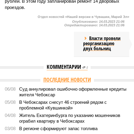
рублей. В этом году запланирован ремонт 14 дворовых
проездов.
Отдел новостей «Нашей версии в Чувашии, Марий Эл»
Опубликовано:
14.03.2023 21:06
Отредактировано:
14.03.2023 21:06
Власти провели
реорганизацию
двух больниц
КОММЕНТАРИИ
0
ПОСЛЕДНИЕ НОВОСТИ
06/08
Суд аннулировал ошибочно оформленные кредиты
жителя Чебоксар
05/08
В Чебоксарах снесут 46 строений рядом с
проблемной «Кувшинкой»
04/08
Житель Екатеринбурга по указанию мошенников
ограбил квартиру в Чебоксарах
03/08
В регионе сформируют запас топлива