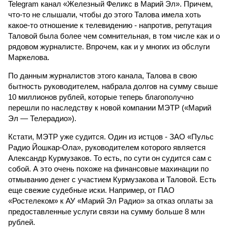
Telеgram канал «Железный Феликс в Марий Эл». Причем,
что-то не слышали, чтобы до этого Талова имела хоть
какое-то отношение к телевидению - напротив, репутация
Таловой была более чем сомнительная, в том числе как и о
рядовом журналисте. Впрочем, как и у многих из обслуги
Маркелова.
По данным журналистов этого канала, Талова в свою
бытность руководителем, набрала долгов на сумму свыше
10 миллионов рублей, которые теперь благополучно
перешли по наследству к новой компании МЭТР («Марий
Эл — Телерадио»).
Кстати, МЭТР уже судится. Один из истцов - ЗАО «Пульс
Радио Йошкар-Ола», руководителем которого является
Александр Курмузаков. То есть, по сути он судится сам с
собой. А это очень похоже на финансовые махинации по
отмыванию денег с участием Курмузакова и Таловой. Есть
еще свежие судебные иски. Например, от ПАО
«Ростелеком» к АУ «Марий Эл Радио» за отказ оплаты за
предоставленные услуги связи на сумму больше 8 млн
рублей.