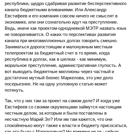
республики, щедро сдабривая развитие бесперспективного
канала бюджетными вливаниями. Или Александр
Евстифеев и его компания совсем ничего не смыслят в
экономике, или они сознательно идут на преступление.
Ведь, иначе как проектом-однодневкой МЭТР назвать язык
не поворачивается. О каких-то перспективах развития
канала при многомиллионных долгах говорить смешно.
Заниматься дорогостоящим и малонужным местным
телепроектом за бюджетный счет в то время, когда
республика в долгах, как в шелках - как минимум,
моральное преступление, административная глупость. А
вот выводить бюджетные миллионы через частный и
достаточно мутный бизнес Маркелова, это уже дело
посерьезнее. Не на одну уголовную статью может
потянуть.
Так, что у них там за проект на самом деле? И когда уже
Евстифеев со своими окруженцами займутся настоящим
честным делом, за которым и были поставлены в
несчастную Марий Эл? Или им там кажется, что они
спокойненько могут также к власти и бюджету присосаться,
как это было с Маркеловым? Но времена не те - сейчас