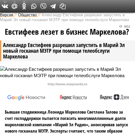
14
3
10
Версия в Чувашии
Версия
//
Общество
//
Александр Евстифеев разрешил запустить в
Марий Эл новый госканал МЭТР при помощи телеобслуги Маркелова
8052
Евстифеев лезет в бизнес Маркелова?
Александр Евстифеев разрешил запустить в Марий Эл
новый госканал МЭТР при помощи телеобслуги
Маркелова
http://www.marpravda.ru
Бывшая сподвижница Леонида Маркелова Светлана Талова за
счет господдержки пытается погасить многомиллионные долги
маркеловской компании «Марий Эл Радио», анонсировав запуск
нового госканала МЭТР. Эксперты считают, что таким образом