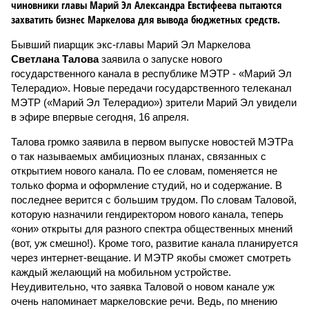
чиновники главы Марий Эл Александра Евстифеева пытаются
захватить бизнес Маркелова для вывода бюджетных средств.
Бывший пиарщик экс-главы Марий Эл Маркелова
Светлана Талова
заявила о запуске нового
государственного канала в республике МЭТР - «Марий Эл
Телерадио». Новые передачи государственного телеканал
МЭТР («Марий Эл Телерадио») зрители Марий Эл увидели
в эфире впервые сегодня, 16 апреля.
Талова громко заявила в первом выпуске новостей МЭТРа
о так называемых амбициозных планах, связанных с
открытием нового канала. По ее словам, поменяется не
только форма и оформление студий, но и содержание. В
последнее верится с большим трудом. По словам Таловой,
которую назначили гендиректором нового канала, теперь
«они» открыты для разного спектра общественных мнений
(вот, уж смешно!). Кроме того, развитие канала планируется
через интернет-вещание. И МЭТР якобы сможет смотреть
каждый желающий на мобильном устройстве.
Неудивительно, что заявка Таловой о новом канале уж
очень напоминает маркеловские речи. Ведь, по мнению