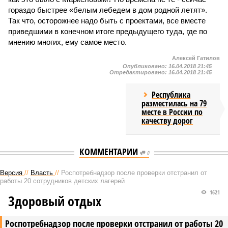
гораздо быстрее «белым лебедем в дом родной летят».
Так что, осторожнее надо быть с проектами, все вместе
приведшими в конечном итоге предыдущего туда, где по
мнению многих, ему самое место.
Алексей Гатилов
Опубликовано:
16.04.2018 21:45
Отредактировано:
16.04.2018 21:45
Республика
разместилась на 79
месте в России по
качеству дорог
КОММЕНТАРИИ
0
Версия
//
Власть
//
Роспотребнадзор после проверки отстранил от
работы 20 сотрудников детских лагерей
1621
Здоровый отдых
Роспотребнадзор после проверки отстранил от работы 20