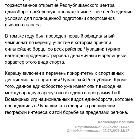
торжественное открытие Республиканского центра
единоборств «Керешу». площадка имеет все необходимые
условия для полноценной подготовки спортсменов
высокого класса.
В том же году был проведён первый официальный
чемпионат по керешу, участие в котором приняли
сильнейшие борцы со всех районов Чувашии; турнир
наглядно продемонстрировал динамичный и зрелищный
характер этого вида спорта.
Керешу включён в перечень приоритетных спортивных
дисциплин на территории Чувашской Республики. Кроме
того, данное единоборство уже имеет опыт выхода на
международную арену: оно входило в программу I и II
Всемирных игр национальных видов единоборств, которые
проводились в Чувашии, что говорит о расширении
географии интереса к этой борьбе за пределами региона.
Александра Иванова
Опубликовано:
22.07.2026 13:47
Отредактировано:
22.07.2026 13:47