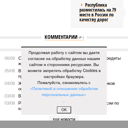
Республика
разместилась на 79
месте в России по
качеству дорог
КОММЕНТАРИИ
0
ПОСЛЕДНИЕ НОВОСТИ
Продолжая работу с сайтом вы даете
согласие на обработку данных нашим
06/08
Суд аннулировал ошибочно оформленные кредиты
жителя Чебоксар
сайтом и сторонними ресурсами. Вы
можете запретить обработку Cookies в
05/08
В Чебоксарах снесут 46 строений рядом с
настройках браузера.
проблемной «Кувшинкой»
Пожалуйста, ознакомьтесь с
04/08
Житель Екатеринбурга по указанию мошенников
«Политикой в отношении обработки
ограбил квартиру в Чебоксарах
персональных данных»
03/08
В регионе сформируют запас топлива
.
03/08
Республика разместилась на 79 месте в России по
качеству дорог
OK
ЕЩЕ НОВОСТИ