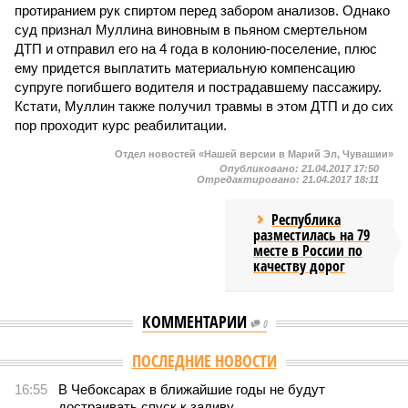
протиранием рук спиртом перед забором анализов. Однако
суд признал Муллина виновным в пьяном смертельном
ДТП и отправил его на 4 года в колонию-поселение, плюс
ему придется выплатить материальную компенсацию
супруге погибшего водителя и пострадавшему пассажиру.
Кстати, Муллин также получил травмы в этом ДТП и до сих
пор проходит курс реабилитации.
Отдел новостей «Нашей версии в Марий Эл, Чувашии»
Опубликовано:
21.04.2017 17:50
Отредактировано:
21.04.2017 18:11
Республика
разместилась на 79
месте в России по
качеству дорог
КОММЕНТАРИИ
0
ПОСЛЕДНИЕ НОВОСТИ
16:55
В Чебоксарах в ближайшие годы не будут
достраивать спуск к заливу