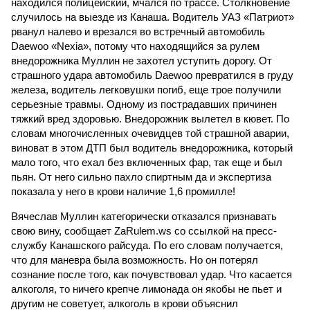
находился полицейский, мчался по трассе. Столкновение
случилось на выезде из Канаша. Водитель УАЗ «Патриот»
рванул налево и врезался во встречный автомобиль
Daewoo «Nexia», потому что находящийся за рулем
внедорожника Муллин не захотел уступить дорогу. От
страшного удара автомобиль Daewoo превратился в груду
железа, водитель легковушки погиб, еще трое получили
серьезные травмы. Одному из пострадавших причинен
тяжкий вред здоровью. Внедорожник вылетел в кювет. По
словам многочисленных очевидцев той страшной аварии,
виноват в этом ДТП был водитель внедорожника, который
мало того, что ехал без включенных фар, так еще и был
пьян. От него сильно пахло спиртным да и экспертиза
показала у него в крови наличие 1,6 промилле!
Вячеслав Муллин категорически отказался признавать
свою вину, сообщает ZaRulem.ws со ссылкой на пресс-
службу Канашского райсуда. По его словам получается,
что для маневра была возможность. Но он потерял
сознание после того, как почувствовал удар. Что касается
алкоголя, то ничего крепче лимонада он якобы не пьет и
другим не советует, алкоголь в крови объяснил