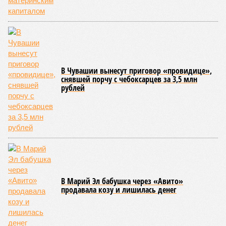
администраций этих объектов были вынесены
предписания, обязывающие устранить выявленные
недостатки.
Среди наиболее часто встречающихся нарушений
оказались следующие: ненадлежащее содержание
территории и несоблюдение санитарно-гигиенических норм
на ней; нарушения в процессе организации питания детей и
при обеспечении питьевого режима; а также
несвоевременное или неполное проведение медицинских
осмотров сотрудников лагерей.
Особый контроль был направлен на персонал,
работающий на пищеблоках. В ходе этих проверок у 20
человек были обнаружены возбудители инфекций –
указанные сотрудники были незамедлительно отстранены
от выполнения своих обязанностей и направлены на
лечение.
Представители ведомства отметили, что оперативное
принятие указанных мер позволило избежать