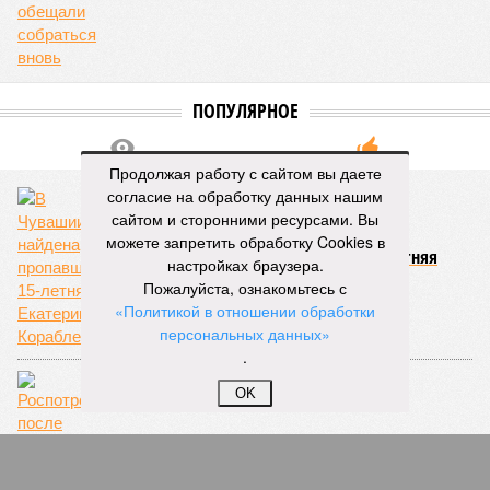
разместилась на 79
месте в России по
качеству дорог
КОММЕНТАРИИ
0
ПОСЛЕДНИЕ НОВОСТИ
Продолжая работу с сайтом вы даете
согласие на обработку данных нашим
07/08
В Чебоксарах в ближайшие годы не будут
сайтом и сторонними ресурсами. Вы
достраивать спуск к заливу
можете запретить обработку Cookies в
07/08
Два предприятия выплатили долги по зарплате
настройках браузера.
после вмешательства прокуратуры
Пожалуйста, ознакомьтесь с
06/08
Суд аннулировал ошибочно оформленные кредиты
«Политикой в отношении обработки
жителя Чебоксар
персональных данных»
05/08
В Чебоксарах снесут 46 строений рядом с
.
проблемной «Кувшинкой»
04/08
Житель Екатеринбурга по указанию мошенников
OK
ограбил квартиру в Чебоксарах
ЕЩЕ НОВОСТИ