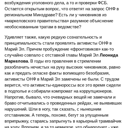
возбуждения уголовного дела, а то и проверки ФСБ.
Остается открытым вопрос, что ответят на запрос ОНФ в
региональном Минздраве? Есть ли у чиновников из
«маркеловского правительства» разумное объяснение
необоснованным тратам в ведомстве?
Удивляет также, какую редкую сознательность и
принципиальность стали проявлять активисты ОНФ в
Марий Эл. Причем пробуждение «фронтовиков» как-то
случайно совпало с отставкой главы Марий Эл
Леонида
Маркелова
. В годы его правления в стремлении
разоблачить нечистых на руку высоких чиновников, равно
как и предать огласке факты вопиющего безобразия,
активисты ОНФ в Марий Эл замечены не были. С трудом
верится, что активисты-единороссы все это время сидели
в подполье и собирали компромат на коррупционеров.
Напротив, бывало, что очевидных вещей не замечали и
браво отчитывались о проведенных рейдах, не выявивших
нарушений. Шли в ногу, так сказать, с нынешним
отставником. А теперь, похоже, бегут за упущенным
вприпрыжку, стараясь запрыгнуть в карьерный трамвайчик
на ходу. Впрочем, и за то немногое, что обнародуют - уже