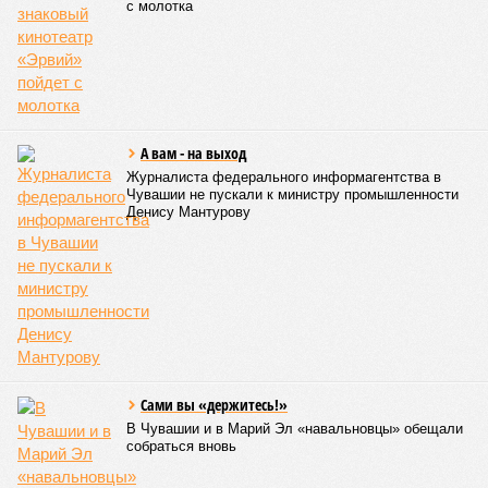
оздоровления. В качестве основного приоритета было
выделено обеспечение оздоровительных учреждений
качественными пищевыми продуктами, а детей –
полноценным и сбалансированным питанием. Все лагеря в
обязательном порядке должны располагать санитарно-
эпидемиологическим заключением (СЭЗ), которое
подтверждает соответствие учреждения требованиям
действующего санитарного законодательства. Отсутствие
действующего СЭЗ является основанием для запрета на
функционирование оздоровительной организации. Кроме
того, участники заседания обратили внимание на
необходимость постоянного контроля за поставщиками
продуктов и организаторами питания, за своевременным
исполнением ранее выданных предписаний по устранению
нарушений, а также за соблюдением сроков прохождения
медицинских осмотров и гигиенического обучения
персоналом.
Александра Иванова
Опубликовано:
28.07.2026 16:10
Отредактировано:
28.07.2026 16:10
Республика