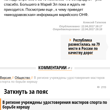
спасибо. Большего в Марий Эл пока и ждать не
приходится. Посмотрим еще , к чему приведет
«минздравовская» информация марийского ОНФ.
Алексей Гатилов
Опубликовано:
12.04.2017 18:17
Отредактировано:
12.04.2017 19:18
Республика
разместилась на 79
месте в России по
качеству дорог
КОММЕНТАРИИ
0
Версия
//
Общество
//
В регионе учреждены удостоверения мастеров
спорта по борьбе керешу
2113
Заткнуть за пояс
В регионе учреждены удостоверения мастеров спорта по
борьбе керешу