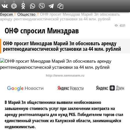
3
0
3
Версия в Чувашии
Версия
//
Общество
//
ОНФ просит Минздрав Марий Эл обосновать
аренду рентгенодиагностической установки за 44 млн. рублей
4331
ОНФ спросил Минздрав
ОНФ просит Минздрав Марий Эл обосновать аренду
рентгенодиагностической установки за 44 млн. рублей
http://www.semnasem.ru
В Марий Эл общественники выявили необоснованно
завышенную стоимость услуг при заключении контракта на
аренду рентгенаппарата для нужд РКБ. Победителем торгов стал
единственный участник из Калужской области, занимающийся
недвижимостью.