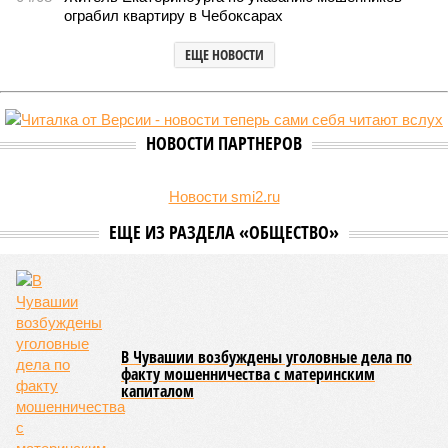
Руководитель Управления Роспотребнадзора по Чувашской
Республике Татьяна Гермонова принимала участие в заседании
Межведомственной комиссии, занимающейся вопросами
организации детского отдыха и оздоровления в регионе. В
рамках встречи участники рассматривали текущее состояние
летней оздоровительной кампании 2026 года и промежуточные
итоги её проведения.
Управлением Роспотребнадзора по Республике Татарстан
были обобщены
результаты контрольно-надзорных
мероприятий в детских оздоровительных лагерях. В
нынешнем сезоне функционирует 299 таких учреждений,
причём 14 из них относятся к загородному типу. Сотрудники
ведомства осуществили 105 выездных проверок и
профилактических визитов, что позволило охватить
проверочными действиями значительную долю лагерей. По
итогам проведённых мероприятий различные нарушения
были зафиксированы в 33 учреждениях. В адрес