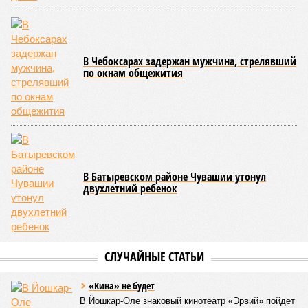
возникновения массовых инфекционных заболеваний
среди детей, находившихся в оздоровительных
учреждениях.
Помимо этого, специалистами проводился лабораторный
контроль качества воды и готовой продукции: из всех
отобранных проб воды в двух случаях (что составило
1,9%) были зафиксированы отклонения по
микробиологическим показателям; также одно готовое
блюдо не соответствовало установленным нормам по
показателю калорийности.
Все лагеря перед началом работы смен прошли
обязательную обработку территорий против клещей,
грызунов и насекомых. Питание в учреждениях
обеспечивают 21 оператор, причём в отношении каждого из
них организован постоянный лабораторный мониторинг.
В ходе заседания был также вынесен на обсуждение ряд
предложений, направленных на обеспечение санитарно-
эпидемиологического благополучия детей в летних лагерях
и на повышение действенности самой системы