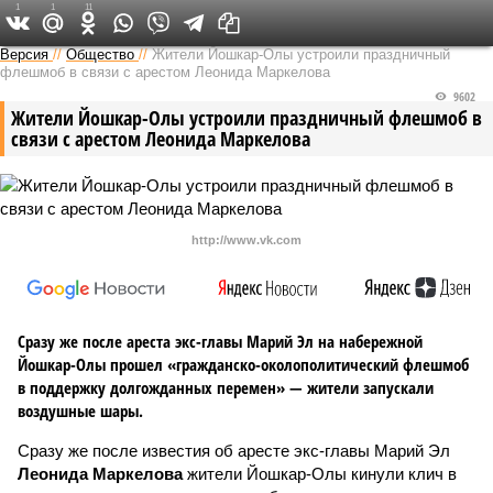
1
1
11
Версия в Чувашии
Версия
//
Общество
//
Жители Йошкар-Олы устроили праздничный
флешмоб в связи с арестом Леонида Маркелова
9602
Жители Йошкар-Олы устроили праздничный флешмоб в
связи с арестом Леонида Маркелова
http://www.vk.com
Сразу же после ареста экс-главы Марий Эл на набережной
Йошкар-Олы прошел «гражданско-околополитический флешмоб
в поддержку долгожданных перемен» — жители запускали
воздушные шары.
Сразу же после известия об аресте экс-главы Марий Эл
Леонида Маркелова
жители Йошкар-Олы кинули клич в