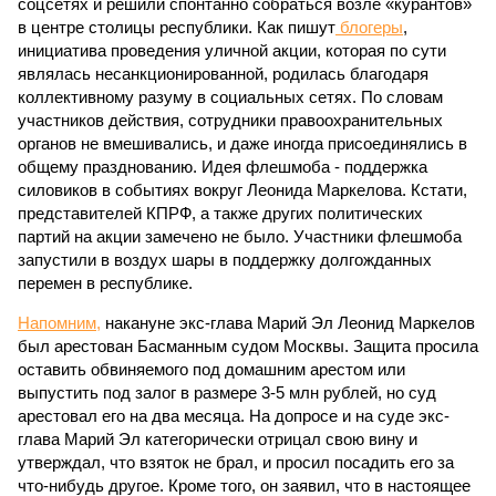
соцсетях и решили спонтанно собраться возле «курантов»
в центре столицы республики. Как пишут
блогеры
,
инициатива проведения уличной акции, которая по сути
являлась несанкционированной, родилась благодаря
коллективному разуму в социальных сетях. По словам
участников действия, сотрудники правоохранительных
органов не вмешивались, и даже иногда присоединялись в
общему празднованию. Идея флешмоба - поддержка
силовиков в событиях вокруг Леонида Маркелова. Кстати,
представителей КПРФ, а также других политических
партий на акции замечено не было. Участники флешмоба
запустили в воздух шары в поддержку долгожданных
перемен в республике.
Напомним,
накануне экс-глава Марий Эл Леонид Маркелов
был арестован Басманным судом Москвы. Защита просила
оставить обвиняемого под домашним арестом или
выпустить под залог в размере 3-5 млн рублей, но суд
арестовал его на два месяца. На допросе и на суде экс-
глава Марий Эл категорически отрицал свою вину и
утверждал, что взяток не брал, и просил посадить его за
что-нибудь другое. Кроме того, он заявил, что в настоящее