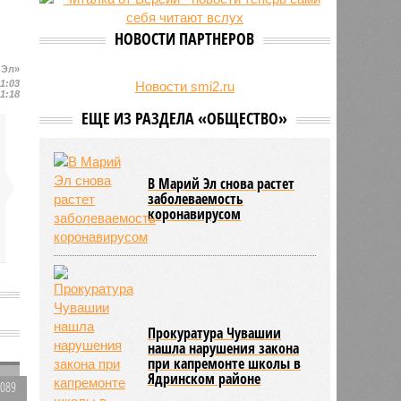
24/07
Чувашские аграрии начали уборку
урожая
НОВОСТИ ПАРТНЕРОВ
 Эл»
11:03
Новости smi2.ru
11:18
ЕЩЕ ИЗ РАЗДЕЛА «ОБЩЕСТВО»
В Марий Эл снова растет
заболеваемость
коронавирусом
Прокуратура Чувашии
нашла нарушения закона
при капремонте школы в
Ядринском районе
2089