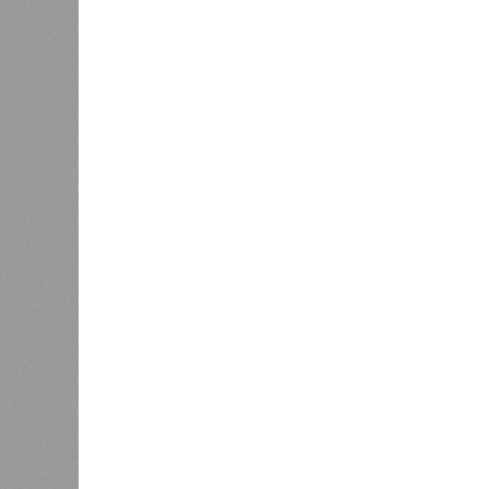
продуктов и организаторами питан
предписаний по устранению наруше
медицинских осмотров и гигиениче
К
Версия
//
Общество
//
В регионе учреждены удостоверения 
Заткнуть за пояс