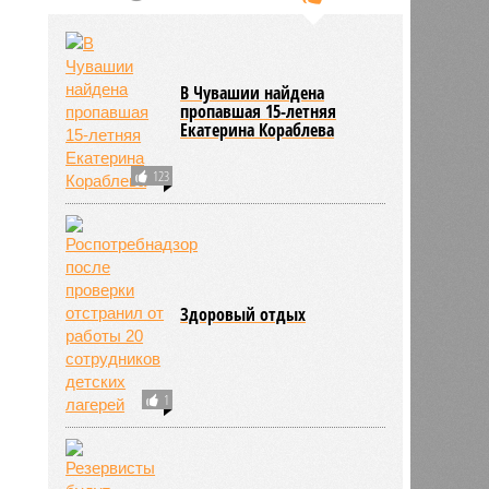
В Чувашии найдена
нова
пропавшая 15-летняя
16:10
Екатерина Кораблева
16:10
123
Здоровый отдых
1
2196