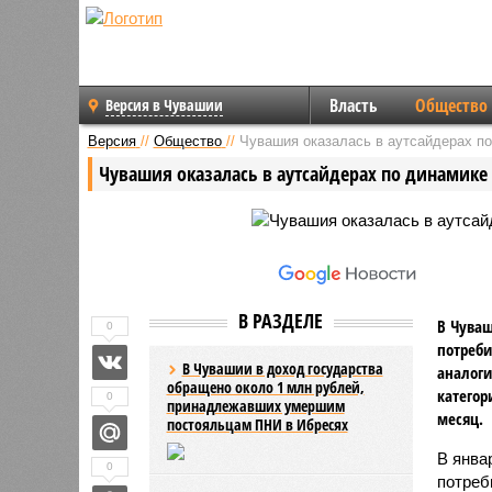
Власть
Общество
Версия в Чувашии
Версия
//
Общество
//
Чувашия оказалась в аутсайдерах по
Чувашия оказалась в аутсайдерах по динамике 
В РАЗДЕЛЕ
В Чуваш
0
потреби
В Чувашии в доход государства
аналоги
обращено около 1 млн рублей,
категор
0
принадлежавших умершим
месяц.
постояльцам ПНИ в Ибресях
В янва
0
потреб