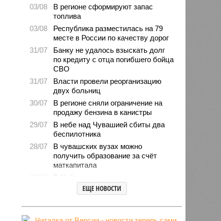
03/08
В регионе сформируют запас
топлива
03/08
Республика разместилась на 79
месте в России по качеству дорог
31/07
Банку не удалось взыскать долг
по кредиту с отца погибшего бойца
СВО
31/07
Власти провели реорганизацию
двух больниц
30/07
В регионе сняли ограничение на
продажу бензина в канистры
29/07
В небе над Чувашией сбиты два
беспилотника
28/07
В чувашских вузах можно
получить образование за счёт
маткапитала
27/07
В Чебоксарах началась проверка
готовности школ и детсадов к
ЕЩЕ НОВОСТИ
новому учебному году
27/07
Чувашские врачи выходили
младенца массой 745 граммов