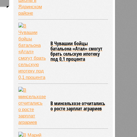
0
1776
в
В Чувашии бойцы
батальона «Атал» смогут
брать сельскую ипотеку
под 0,1 процента
В минсельхозе отчитались
о росте зарплат аграриев