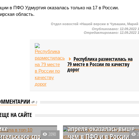
ции в ПФО Удмуртия оказалась только на 17 в России.
ирская область.
Отдел новостей «Нашей версии в Чувашии, Марий
Опубликовано:
12.09.2022 
Отредактировано:
12.09.2022 
Республика разместилась на
79 месте в России по качеству
дорог
ОММЕНТАРИИ
0
я вошла в топ-10
Годовая инфляция в
ЕЩЕ НА САЙТЕ
ских регионов по
Чувашии по итогам
ике
апреля оказалась выше,
2090
ительского спроса
чем в ПФО и в России