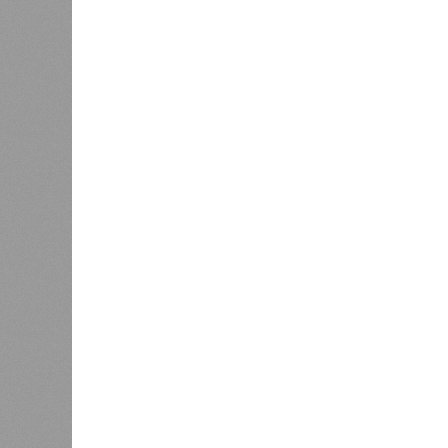
избежать возникновения массовых
находившихся в оздоровительных 
Помимо этого, специалистами пров
готовой продукции: из всех отобра
были зафиксированы отклонения по
блюдо не соответствовало установ
Все лагеря перед началом работы 
против клещей, грызунов и насеко
причём в отношении каждого из них
В ходе заседания был также вынес
обеспечение санитарно-эпидемиолог
повышение действенности самой си
было выделено обеспечение оздо
продуктами, а детей – полноценны
обязательном порядке должны рас
(СЭЗ), которое подтверждает соот
санитарного законодательства. От
запрета на функционирование оздор
заседания обратили внимание на н