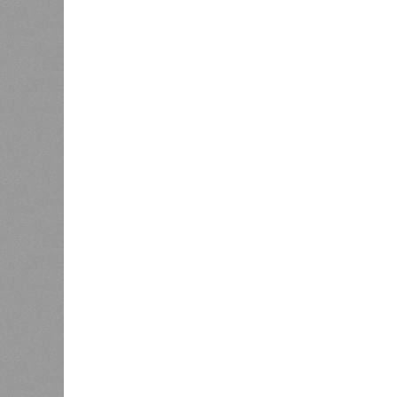
В регионе учреждены удостоверения мастеров 
В регионе учреждены удостоверения
В РАЗДЕЛЕ
В Чуваш
0
направл
После вмешательства
национа
прокуратуры ветерану труда
0
пересчитали выплаты за 5 лет
Регион
дисцип
официа
0
знаков
образц
субъек
удосто
междун
Чуваши