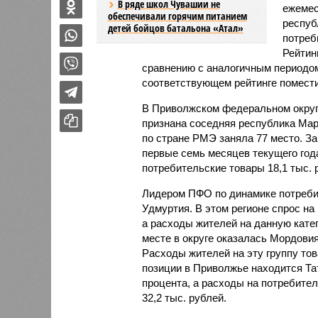
В ряде школ Чувашии не
ежемес
обеспечивали горячим питанием
респуб
детей бойцов батальона «Атал»
потреб
Рейтинг
сравнению с аналогичным периодом
соответствующем рейтинге помести
В Приволжском федеральном округе
признана соседняя республика Мар
по стране РМЭ заняла 77 место. За 
первые семь месяцев текущего год
потребительские товары 18,1 тыс. 
Лидером ПФО по динамике потребит
Удмуртия. В этом регионе спрос на 
а расходы жителей на данную катег
месте в округе оказалась Мордовия
Расходы жителей на эту группу тов
позиции в Приволжье находится Тат
процента, а расходы на потребител
32,2 тыс. рублей.