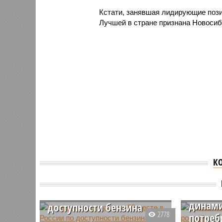
Кстати, занявшая лидирующие пози
Лучшей в стране признана Новосиб
К
Чуваши
Чувашия оказалась на 55
россий
месте в России по
динам
доступности бензина
2778
потреб