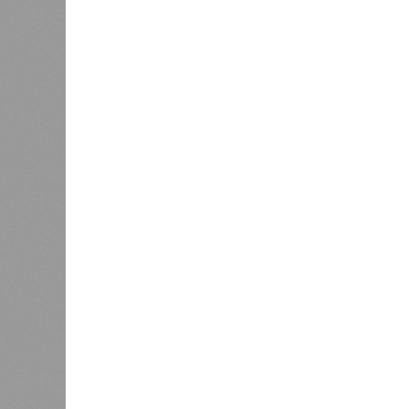
уменьшении очередей на
заправках
Управл
были 
меропр
сезоне функционирует 299 таких уч
типу. Сотрудники ведомства осуще
визитов, что позволило охватить 
По итогам проведённых мероприят
учреждениях. В адрес администрац
обязывающие устранить выявленны
Среди наиболее часто встречающи
содержание территории и несоблюд
в процессе организации питания де
несвоевременное или неполное про
Особый контроль был направлен на
проверок у 20 человек были обнар
были незамедлительно отстранены 
лечение.
Представители ведомства отметили