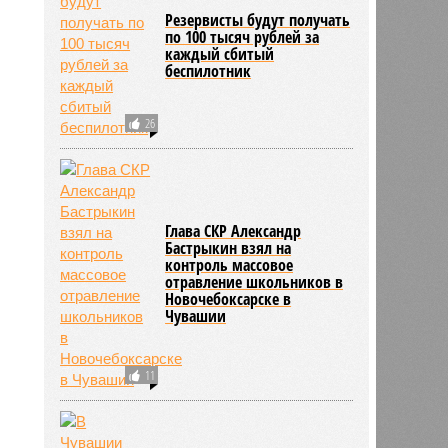
Резервисты будут получать
по 100 тысяч рублей за
каждый сбитый
беспилотник
26
Глава СКР Александр
Бастрыкин взял на
контроль массовое
отравление школьников в
Новочебоксарске в
Чувашии
11