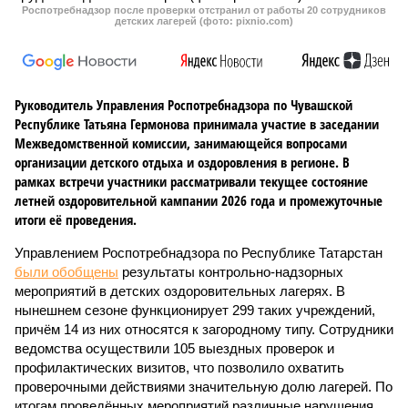
Роспотребнадзор после проверки отстранил от работы 20 сотрудников
детских лагерей (фото: pixnio.com)
Руководитель Управления Роспотребнадзора по Чувашской
Республике Татьяна Гермонова принимала участие в заседании
Межведомственной комиссии, занимающейся вопросами
организации детского отдыха и оздоровления в регионе. В
рамках встречи участники рассматривали текущее состояние
летней оздоровительной кампании 2026 года и промежуточные
итоги её проведения.
Управлением Роспотребнадзора по Республике Татарстан
были обобщены
результаты контрольно-надзорных
мероприятий в детских оздоровительных лагерях. В
нынешнем сезоне функционирует 299 таких учреждений,
причём 14 из них относятся к загородному типу. Сотрудники
ведомства осуществили 105 выездных проверок и
профилактических визитов, что позволило охватить
проверочными действиями значительную долю лагерей. По
итогам проведённых мероприятий различные нарушения