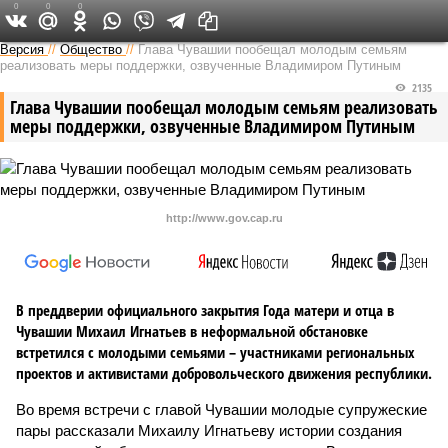
0
0
0
Версия в Чувашии
Версия
//
Общество
//
Глава Чувашии пообещал молодым семьям
реализовать меры поддержки, озвученные Владимиром Путиным
2135
Глава Чувашии пообещал молодым семьям реализовать
меры поддержки, озвученные Владимиром Путиным
http://www.gov.cap.ru
В преддверии официального закрытия Года матери и отца в
Чувашии Михаил Игнатьев в неформальной обстановке
встретился с молодыми семьями – участниками региональных
проектов и активистами добровольческого движения республики.
Во время встречи с главой Чувашии молодые супружеские
пары рассказали Михаилу Игнатьеву истории создания