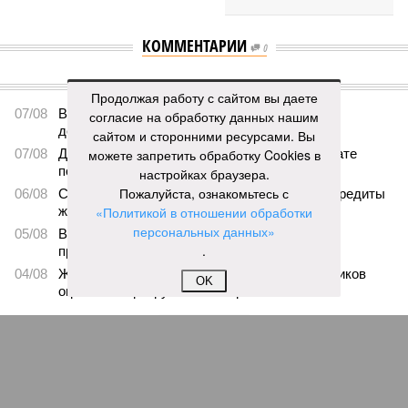
КОММЕНТАРИИ
0
ПОСЛЕДНИЕ НОВОСТИ
Продолжая работу с сайтом вы даете
07/08
В Чебоксарах в ближайшие годы не будут
согласие на обработку данных нашим
достраивать спуск к заливу
сайтом и сторонними ресурсами. Вы
07/08
Два предприятия выплатили долги по зарплате
можете запретить обработку Cookies в
после вмешательства прокуратуры
настройках браузера.
Пожалуйста, ознакомьтесь с
06/08
Суд аннулировал ошибочно оформленные кредиты
жителя Чебоксар
«Политикой в отношении обработки
персональных данных»
05/08
В Чебоксарах снесут 46 строений рядом с
.
проблемной «Кувшинкой»
04/08
Житель Екатеринбурга по указанию мошенников
OK
ограбил квартиру в Чебоксарах
ЕЩЕ НОВОСТИ
НОВОСТИ ПАРТНЕРОВ