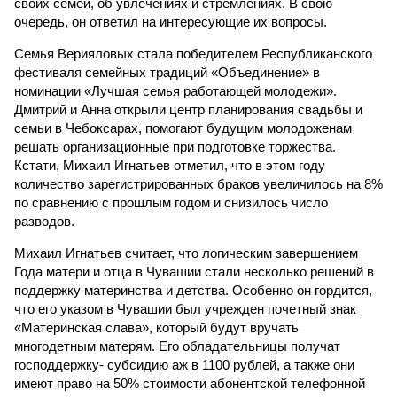
своих семей, об увлечениях и стремлениях. В свою
очередь, он ответил на интересующие их вопросы.
Семья Верияловых стала победителем Республиканского
фестиваля семейных традиций «Объединение» в
номинации «Лучшая семья работающей молодежи».
Дмитрий и Анна открыли центр планирования свадьбы и
семьи в Чебоксарах, помогают будущим молодоженам
решать организационные при подготовке торжества.
Кстати, Михаил Игнатьев отметил, что в этом году
количество зарегистрированных браков увеличилось на 8%
по сравнению с прошлым годом и снизилось число
разводов.
Михаил Игнатьев считает, что логическим завершением
Года матери и отца в Чувашии стали несколько решений в
поддержку материнства и детства. Особенно он гордится,
что его указом в Чувашии был учрежден почетный знак
«Материнская слава», который будут вручать
многодетным матерям. Его обладательницы получат
господдержку- субсидию аж в 1100 рублей, а также они
имеют право на 50% стоимости абонентской телефонной