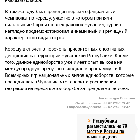
высокого класса.
В том же году был проведён первый официальный
чемпионат по керешу, участие в котором приняли
сильнейшие борцы со всех районов Чувашии; турнир
наглядно продемонстрировал динамичный и зрелищный
характер этого вида спорта.
Керешу включён в перечень приоритетных спортивных
дисциплин на территории Чувашской Республики. Кроме
того, данное единоборство уже имеет опыт выхода на
международную арену: оно входило в программу I и II
Всемирных игр национальных видов единоборств, которые
проводились в Чувашии, что говорит о расширении
географии интереса к этой борьбе за пределами региона.
Александра Иванова
Опубликовано:
22.07.2026 13:47
Отредактировано:
22.07.2026 13:47
Республика
разместилась на 79
месте в России по
качеству дорог