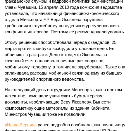
гражданской службы и кадровой политики администрации
главы Чувашии. 15 апреля 2019 года комиссия ведомства
установила, что начальница финансово-экономического
отдела Минспорта ЧР Вера Яковлева нарушила
требования к служебному поведению и урегулированию
конфликта интересов. Поэтому ее рекомендовали уволить.
Этому решению способствовала череда скандалов. 25
марта против главбуха возбудили уголовное дело. Ее
обвиняют в растрате. Дело в том, что Яковлева за
казенный счет оплачивала личные разговоры по
мобильному телефону, в том числе зарубежные. Также она
оплачивала расходы мобильной связи одному из бывших
руководителей спортивного ведомства.
На следующий день сотрудники Минспорта, как в плохом
детективе, помешали уничтожить бухгалтерские
документы, изобличающие Веру Яковлеву. Вынести
компрометирующие материалы из здания Кабинета
Министров Чувашии тоже не позволили.
«Наша Версия»
ранее подробно сообщала, как начальницу
финансово-экономического отдела Минспорта ЧР Веру