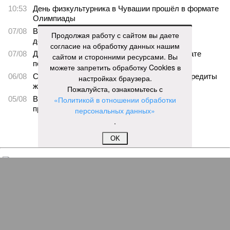
10:53
День физкультурника в Чувашии прошёл в формате
Олимпиады
07/08
В Чебоксарах в ближайшие годы не будут
Продолжая работу с сайтом вы даете
достраивать спуск к заливу
согласие на обработку данных нашим
07/08
Два предприятия выплатили долги по зарплате
сайтом и сторонними ресурсами. Вы
после вмешательства прокуратуры
можете запретить обработку Cookies в
06/08
Суд аннулировал ошибочно оформленные кредиты
настройках браузера.
жителя Чебоксар
Пожалуйста, ознакомьтесь с
05/08
В Чебоксарах снесут 46 строений рядом с
«Политикой в отношении обработки
проблемной «Кувшинкой»
персональных данных»
.
ЕЩЕ НОВОСТИ
OK
НОВОСТИ ПАРТНЕРОВ
Новости smi2.ru
ЕЩЕ ИЗ РАЗДЕЛА «ВЛАСТЬ»