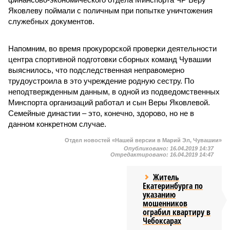
Яковлеву поймали с поличным при попытке уничтожения
служебных документов.
Напомним, во время прокурорской проверки деятельности
центра спортивной подготовки сборных команд Чувашии
выяснилось, что подследственная неправомерно
трудоустроила в это учреждение родную сестру. По
неподтвержденным данным, в одной из подведомственных
Минспорта организаций работал и сын Веры Яковлевой.
Семейные династии – это, конечно, здорово, но не в
данном конкретном случае.
Отдел новостей «Нашей версии в Марий Эл, Чувашии»
Опубликовано:
16.04.2019 14:37
Отредактировано:
16.04.2019 14:47
Житель
Екатеринбурга по
указанию
мошенников
ограбил квартиру в
Чебоксарах