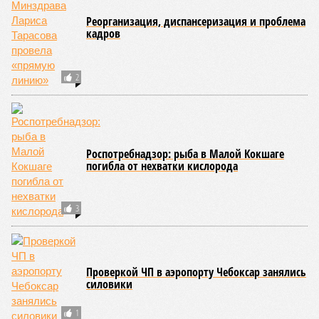
Реорганизация, диспансеризация и проблема
кадров
2
Роспотребнадзор: рыба в Малой Кокшаге
погибла от нехватки кислорода
3
Проверкой ЧП в аэропорту Чебоксар занялись
силовики
1