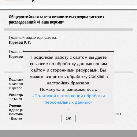
Общероссийская газета независимых журналистских
расследований «Наша версия»
Главный редактор газеты:
Горевой Р. Г.
Главный редактор сайта:
Горевой Р. Г.
Продолжая работу с сайтом вы даете
согласие на обработку данных нашим
сайтом и сторонними ресурсами. Вы
можете запретить обработку Cookies в
Подписной индекс газеты «Наша версия»:
настройках браузера.
в каталоге «Почта России» —
99266
Пожалуйста, ознакомьтесь с
«Пресса России» (зелёный) —
41522
«Политикой в отношении обработки
Регистрационный номер Роскомнадзора
Эл № ФС77-53847 от 26.04.2013.
персональных данных»
Учредитель ООО «Версия»
.
Адрес редакции:
123100, Россия, Москва, улица 1905 года, 7с1
Почтовый адрес редакции:
123022, Россия, Москва, а/я 29. для ООО
OK
«Диалан»