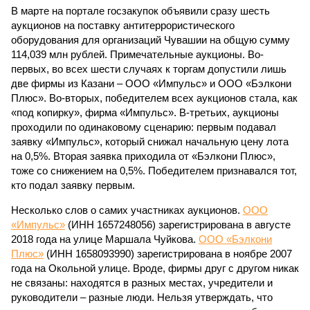
В марте на портале госзакупок объявили сразу шесть
аукционов на поставку антитеррористического
оборудования для организаций Чувашии на общую сумму
114,039 млн рублей. Примечательные аукционы. Во-
первых, во всех шести случаях к торгам допустили лишь
две фирмы из Казани – ООО «Импульс» и ООО «Бэлкони
Плюс». Во-вторых, победителем всех аукционов стала, как
«под копирку», фирма «Импульс». В-третьих, аукционы
проходили по одинаковому сценарию: первым подавал
заявку «Импульс», который снижал начальную цену лота
на 0,5%. Вторая заявка приходила от «Бэлкони Плюс»,
тоже со снижением на 0,5%. Победителем признавался тот,
кто подал заявку первым.
Несколько слов о самих участниках аукционов.
ООО
«Импульс»
(ИНН 1657248056) зарегистрирована в августе
2018 года на улице Маршала Чуйкова.
ООО «Бэлкони
Плюс»
(ИНН 1658093990) зарегистрирована в ноябре 2007
года на Окольной улице. Вроде, фирмы друг с другом никак
не связаны: находятся в разных местах, учредители и
руководители – разные люди. Нельзя утверждать, что