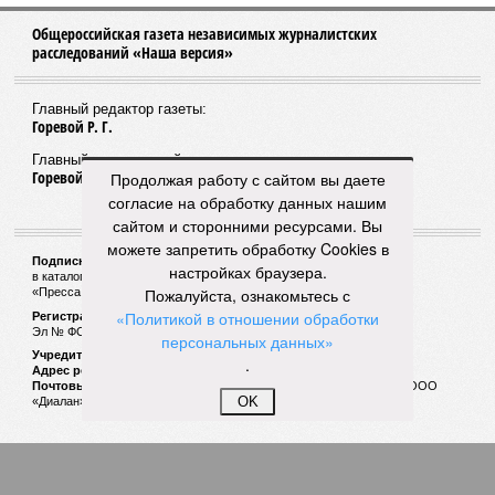
Общероссийская газета независимых журналистских
расследований «Наша версия»
Главный редактор газеты:
Горевой Р. Г.
Главный редактор сайта:
Горевой Р. Г.
Продолжая работу с сайтом вы даете
согласие на обработку данных нашим
сайтом и сторонними ресурсами. Вы
можете запретить обработку Cookies в
Подписной индекс газеты «Наша версия»:
настройках браузера.
в каталоге «Почта России» —
99266
Пожалуйста, ознакомьтесь с
«Пресса России» (зелёный) —
41522
«Политикой в отношении обработки
Регистрационный номер Роскомнадзора
Эл № ФС77-53847 от 26.04.2013.
персональных данных»
Учредитель ООО «Версия»
.
Адрес редакции:
123100, Россия, Москва, улица 1905 года, 7с1
Почтовый адрес редакции:
123022, Россия, Москва, а/я 29. для ООО
OK
«Диалан»