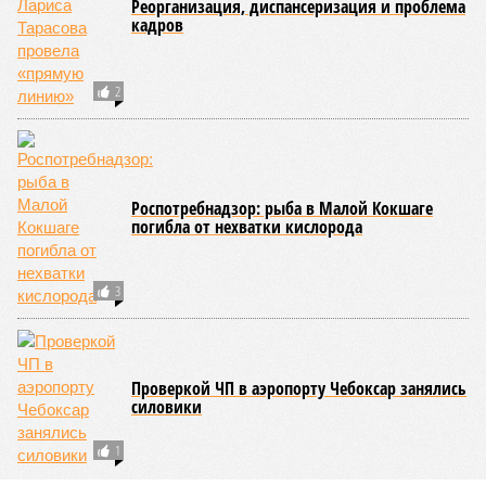
Реорганизация, диспансеризация и проблема
кадров
2
Роспотребнадзор: рыба в Малой Кокшаге
погибла от нехватки кислорода
3
Проверкой ЧП в аэропорту Чебоксар занялись
силовики
1