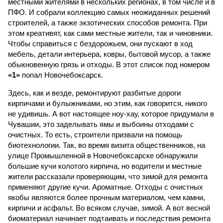
местными жителями в нескольких регионах, в том числе и в
ПФО. И собрали коллекцию самых неожиданных решений
строителей, а также экзотических способов ремонта. При
этом креативят, как сами местные жители, так и чиновники.
Чтобы справиться с бездорожьем, они пускают в ход
мебель, детали интерьера, ковры, бытовой мусор, а также
обыкновенную грязь и отходы. В этот список под номером
«1»
попал Новочебоксарск.
Здесь, как и везде, ремонтируют разбитые дороги
кирпичами и булыжниками, но этим, как говорится, никого
не удивишь. А вот настоящее ноу-хау, которое придумали в
Чувашии, это заделывать ямы и выбоины отходами с
очистных. То есть, строители призвали на помощь
биотехнологии. Так, во время визита общественников, на
улице Промышленной в Новочебоксарске обнаружили
большие кучи колотого кирпича, но водители и местные
жители рассказали проверяющим, что зимой для ремонта
применяют другие кучи. Ароматные. Отходы с очистных
якобы являются более прочным материалом, чем камни,
кирпичи и асфальт. Во всяком случае, зимой. А вот весной
биоматериал начинает подтаивать и последствия ремонта