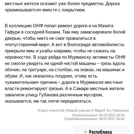
местные жители осязают уже более предметно. Дорога
«размазывается» вместе с покрытием.
В коллекцию ОНФ попал ремонт дороги и на Мазита
Гафури в соседней Казани. Там яму замаскировали белой
дверью, чтобы никто не смог провалиться в
«потусторонний мир». А вот в Волгограде автомобилисты
прикрыли ямы и ухабы коврами, чтобы не скакать на
неровностях. В ходе рейда по Мурманску активисты ОНФ
не смогли увидеть ни одной чистой машины – грязь вдоль
обочин, на тротуаре, на столбах, на знаках, на машинах и
обуви. И, как оказалось позднее, этому есть
«уважительная» причина – дороги в Мурманске местные
власти ремонтируют грязью. А в Самаре местные жители
завалили улицу Губанова различным мусором,
оказывается, им так легче передвигаться.
Отдел новостей «Нашей версии в Марий Эл, Чувашии»
Опубликовано:
05.07.2017 16:33
Отредактировано:
05.07.2017 16:42
Республика