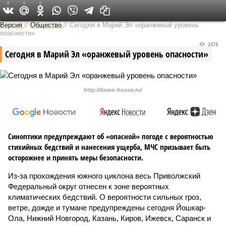
0
0
0
Версия в Чувашии
Версия
//
Общество
//
Сегодня в Марий Эл «оранжевый уровень
опасности»
2474
Сегодня в Марий Эл «оранжевый уровень опасности»
http://down-house.ru/
Синоптики предупреждают об «опасной» погоде с вероятностью
стихийных бедствий и нанесения ущерба, МЧС призывает быть
осторожнее и принять меры безопасности.
Из-за прохождения южного циклона весь Приволжский
Федеральный округ отнесен к зоне вероятных
климатических бедствий. О вероятности сильных гроз,
ветре, дожде и тумане предупреждены сегодня Йошкар-
Ола, Нижний Новгород, Казань, Киров, Ижевск, Саранск и