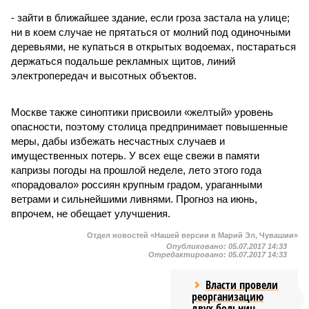
- зайти в ближайшее здание, если гроза застала на улице;
ни в коем случае не прятаться от молний под одиночными
деревьями, не купаться в открытых водоемах, постараться
держаться подальше рекламных щитов, линий
электропередач и высотных объектов.
Москве также синоптики присвоили «желтый» уровень
опасности, поэтому столица предпринимает повышенные
меры, дабы избежать несчастных случаев и
имущественных потерь. У всех еще свежи в памяти
капризы погоды на прошлой неделе, лето этого года
«порадовало» россиян крупным градом, ураганными
ветрами и сильнейшими ливнями. Прогноз на июнь,
впрочем, не обещает улучшения.
Отдел новостей «Нашей версии в Марий Эл, Чувашии»
Опубликовано:
05.07.2017 14:33
Отредактировано:
05.07.2017 14:33
Власти провели
реорганизацию
двух больниц