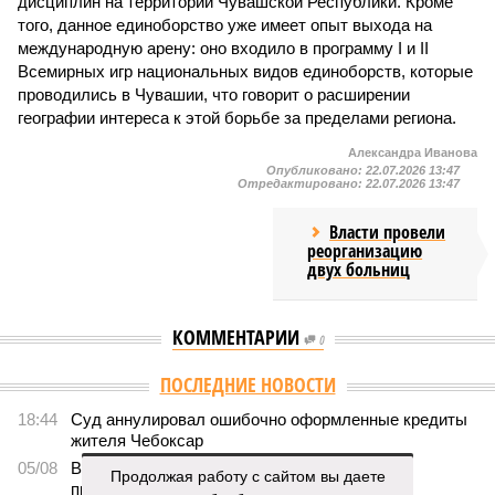
дисциплин на территории Чувашской Республики. Кроме
того, данное единоборство уже имеет опыт выхода на
международную арену: оно входило в программу I и II
Всемирных игр национальных видов единоборств, которые
проводились в Чувашии, что говорит о расширении
географии интереса к этой борьбе за пределами региона.
Александра Иванова
Опубликовано:
22.07.2026 13:47
Отредактировано:
22.07.2026 13:47
Власти провели
реорганизацию
двух больниц
КОММЕНТАРИИ
0
ПОСЛЕДНИЕ НОВОСТИ
18:44
Суд аннулировал ошибочно оформленные кредиты
жителя Чебоксар
05/08
В Чебоксарах снесут 46 строений рядом с
Продолжая работу с сайтом вы даете
проблемной «Кувшинкой»