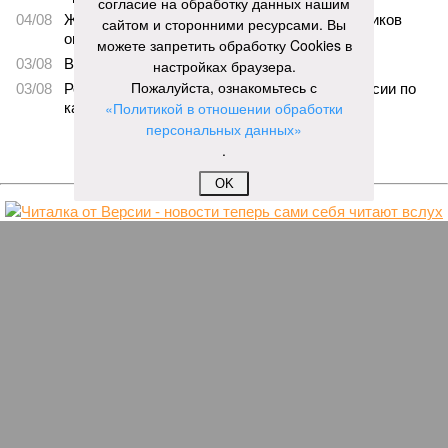
согласие на обработку данных нашим
04/08
Житель Екатеринбурга по указанию мошенников
сайтом и сторонними ресурсами. Вы
ограбил квартиру в Чебоксарах
можете запретить обработку Cookies в
03/08
В регионе сформируют запас топлива
настройках браузера.
Пожалуйста, ознакомьтесь с
03/08
Республика разместилась на 79 месте в России по
«Политикой в отношении обработки
качеству дорог
персональных данных»
ЕЩЕ НОВОСТИ
.
OK
НОВОСТИ ПАРТНЕРОВ
Новости smi2.ru
ЕЩЕ ИЗ РАЗДЕЛА «ОБЩЕСТВО»