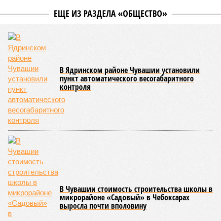
летней оздоровительной кампании 2026 года и промежуточные
итоги её проведения.
Управлением Роспотребнадзора по Республике Татарстан
были обобщены
результаты контрольно-надзорных
мероприятий в детских оздоровительных лагерях. В
нынешнем сезоне функционирует 299 таких учреждений,
причём 14 из них относятся к загородному типу. Сотрудники
ведомства осуществили 105 выездных проверок и
профилактических визитов, что позволило охватить
проверочными действиями значительную долю лагерей. По
итогам проведённых мероприятий различные нарушения
были зафиксированы в 33 учреждениях. В адрес
администраций этих объектов были вынесены
предписания, обязывающие устранить выявленные
недостатки.
Среди наиболее часто встречающихся нарушений
оказались следующие: ненадлежащее содержание
территории и несоблюдение санитарно-гигиенических норм
на ней; нарушения в процессе организации питания детей и
при обеспечении питьевого режима; а также