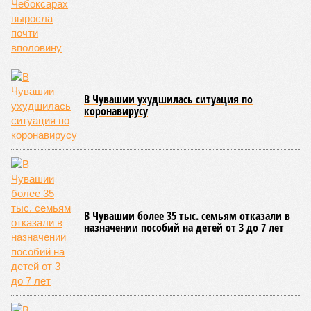
несвоевременное или неполное проведение медицинских
осмотров сотрудников лагерей.
Особый контроль был направлен на персонал,
работающий на пищеблоках. В ходе этих проверок у 20
человек были обнаружены возбудители инфекций –
указанные сотрудники были незамедлительно отстранены
от выполнения своих обязанностей и направлены на
лечение.
Представители ведомства отметили, что оперативное
принятие указанных мер позволило избежать
возникновения массовых инфекционных заболеваний
среди детей, находившихся в оздоровительных
учреждениях.
Помимо этого, специалистами проводился лабораторный
контроль качества воды и готовой продукции: из всех
отобранных проб воды в двух случаях (что составило
1,9%) были зафиксированы отклонения по
микробиологическим показателям; также одно готовое