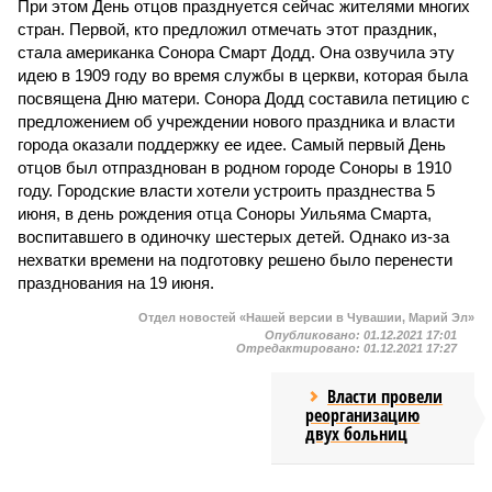
При этом День отцов празднуется сейчас жителями многих
стран. Первой, кто предложил отмечать этот праздник,
стала американка Сонора Смарт Додд. Она озвучила эту
идею в 1909 году во время службы в церкви, которая была
посвящена Дню матери. Сонора Додд составила петицию с
предложением об учреждении нового праздника и власти
города оказали поддержку ее идее. Самый первый День
отцов был отпразднован в родном городе Соноры в 1910
году. Городские власти хотели устроить празднества 5
июня, в день рождения отца Соноры Уильяма Смарта,
воспитавшего в одиночку шестерых детей. Однако из-за
нехватки времени на подготовку решено было перенести
празднования на 19 июня.
Отдел новостей «Нашей версии в Чувашии, Марий Эл»
Опубликовано:
01.12.2021 17:01
Отредактировано:
01.12.2021 17:27
Власти провели
реорганизацию
двух больниц