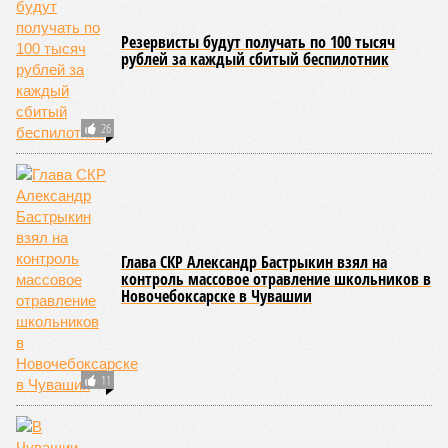
В Ядринском районе Чувашии установили
пункт автоматического весогабаритного
контроля
В Чувашии стоимость строительства школы в
микрорайоне «Садовый» в Чебоксарах
выросла почти вполовину