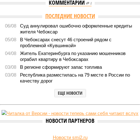
КОММЕНТАРИИ
0
Версия
//
Власть
//
Роспотребнадзор после проверки отстранил от
работы 20 сотрудников детских лагерей
1552
Здоровый отдых
Роспотребнадзор после проверки отстранил от работы 20
сотрудников детских лагерей
Роспотребнадзор после проверки отстранил от работы 20 сотрудников
детских лагерей (фото: pixnio.com)
Руководитель Управления Роспотребнадзора по Чувашской
Республике Татьяна Гермонова принимала участие в заседании
Межведомственной комиссии, занимающейся вопросами
организации детского отдыха и оздоровления в регионе. В
рамках встречи участники рассматривали текущее состояние