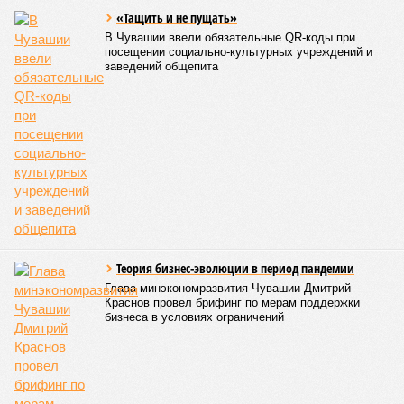
функционирование оздоровительной организации. Кроме
того, участники заседания обратили внимание на
необходимость постоянного контроля за поставщиками
продуктов и организаторами питания, за своевременным
исполнением ранее выданных предписаний по устранению
нарушений, а также за соблюдением сроков прохождения
медицинских осмотров и гигиенического обучения
персоналом.
Александра Иванова
Опубликовано:
28.07.2026 16:10
Отредактировано:
28.07.2026 16:10
Власти провели
реорганизацию
двух больниц
КОММЕНТАРИИ
0
ПОСЛЕДНИЕ НОВОСТИ
06/08
Суд аннулировал ошибочно оформленные кредиты
жителя Чебоксар