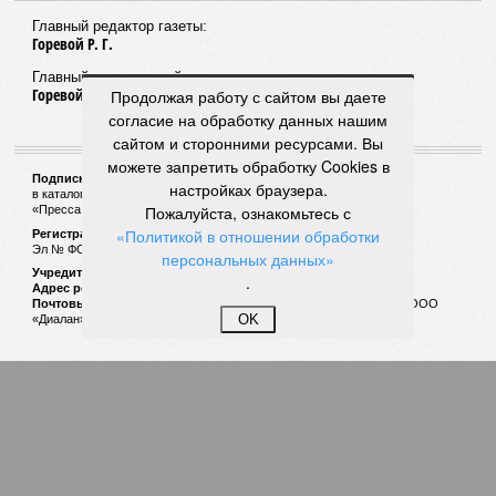
Продолжая работу с сайтом вы даете
согласие на обработку данных нашим
сайтом и сторонними ресурсами. Вы
можете запретить обработку Cookies в
настройках браузера.
Пожалуйста, ознакомьтесь с
Теория бизнес-эволюции в период пандемии
«Политикой в отношении обработки
Глава минэкономразвития Чувашии Дмитрий
Краснов провел брифинг по мерам поддержки
персональных данных»
бизнеса в условиях ограничений
.
OK