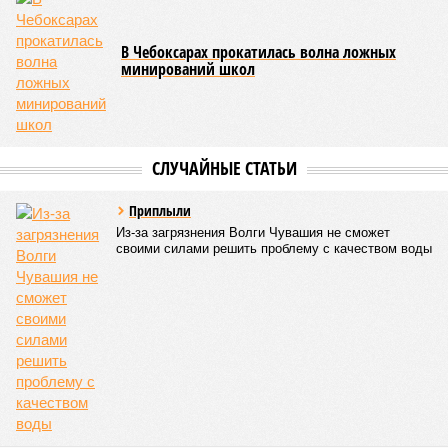
блюдо не соответствовало установленным нормам по
показателю калорийности.
Все лагеря перед началом работы смен прошли
обязательную обработку территорий против клещей,
грызунов и насекомых. Питание в учреждениях
обеспечивают 21 оператор, причём в отношении каждого из
них организован постоянный лабораторный мониторинг.
В ходе заседания был также вынесен на обсуждение ряд
предложений, направленных на обеспечение санитарно-
эпидемиологического благополучия детей в летних лагерях
и на повышение действенности самой системы
оздоровления. В качестве основного приоритета было
выделено обеспечение оздоровительных учреждений
качественными пищевыми продуктами, а детей –
полноценным и сбалансированным питанием. Все лагеря в
обязательном порядке должны располагать санитарно-
эпидемиологическим заключением (СЭЗ), которое
подтверждает соответствие учреждения требованиям
действующего санитарного законодательства. Отсутствие
действующего СЭЗ является основанием для запрета на