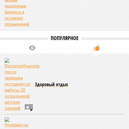
05/08
В Чебоксарах снесут 46 строений рядом с
проблемной «Кувшинкой»
04/08
Житель Екатеринбурга по указанию мошенников
ограбил квартиру в Чебоксарах
03/08
В регионе сформируют запас топлива
03/08
Республика разместилась на 79 месте в России по
качеству дорог
ЕЩЕ НОВОСТИ
НОВОСТИ ПАРТНЕРОВ
Новости smi2.ru
ЕЩЕ ИЗ РАЗДЕЛА «ОБЩЕСТВО»