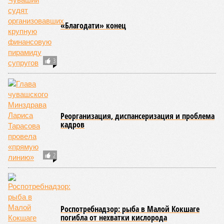
В Чувашии ухудшилась ситуация по
коронавирусу
В Чувашии более 35 тыс. семьям отказали в
назначении пособий на детей от 3 до 7 лет
В Чебоксарах прокатилась волна ложных
минирований школ