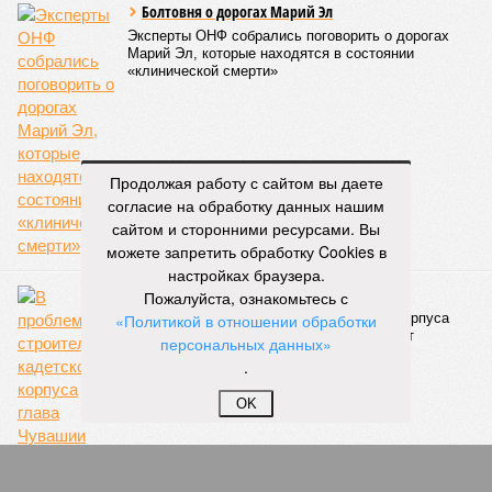
Республика
разместилась на 79
месте в России по
качеству дорог
КОММЕНТАРИИ
0
ПОСЛЕДНИЕ НОВОСТИ
Продолжая работу с сайтом вы даете
согласие на обработку данных нашим
07/08
В Чебоксарах в ближайшие годы не будут
сайтом и сторонними ресурсами. Вы
достраивать спуск к заливу
можете запретить обработку Cookies в
07/08
Два предприятия выплатили долги по зарплате
настройках браузера.
после вмешательства прокуратуры
Пожалуйста, ознакомьтесь с
06/08
Суд аннулировал ошибочно оформленные кредиты
«Политикой в отношении обработки
жителя Чебоксар
персональных данных»
05/08
В Чебоксарах снесут 46 строений рядом с
.
проблемной «Кувшинкой»
OK
04/08
Житель Екатеринбурга по указанию мошенников
ограбил квартиру в Чебоксарах
ЕЩЕ НОВОСТИ