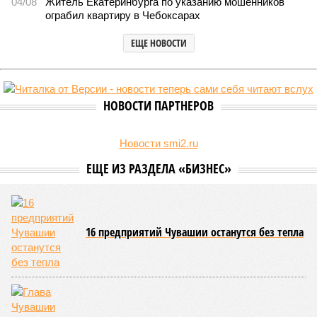
(фото: wikimedia commons/Ilsurikat)
В Чувашской Республике последовательно реализуются меры,
направленные на повышение статуса и институциональное
развитие национальной борьбы на поясах керешу.
Региональные власти не ограничились
признанием
данной
дисциплины в качестве приоритетной, но также утвердили
официальную систему спортивных званий и
ведомственных знаков отличия, закрепив
соответствующие положения и образцы наградных
атрибутов на уровне правительства субъекта. Согласно
обнародованным материалам, введены удостоверения и
нагрудные знаки мастера спорта Чувашии международного
класса по керешу, а также мастера спорта Чувашии.
Параллельно с этим разработана полная разрядная сетка
по керешу, охватывающая все ступени от третьего
юношеского разряда до уровня кандидата в мастера
спорта. Такая структура призвана обеспечить системность