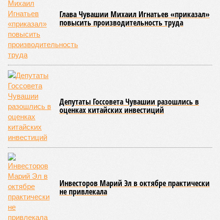
в подготовке юных атлетов и создать чёткие ориентиры
для последовательного повышения их квалификации.
Керешу представляет собой традиционное единоборство,
уходящее корнями в культуру чувашского народа. Схватка
проходит следующим образом: соперники располагаются
лицом друг к другу, при этом через пояс каждого из них
перекинуто специальное матерчатое полотенце;
удерживаясь за этот элемент экипировки, борцы вступают
в противоборство, основная задача которого заключается в
том, чтобы опрокинуть противника.
Современная версия чувашской национальной борьбы
была создана в 1990-х годах. С того периода дисциплина
переживает этап активного возрождения, сохраняя при
этом неразрывную связь с многовековыми народными
традициями.
В настоящее время керешу демонстрирует рост
популярности. В 2024 году в столице республики, городе
Чебоксары, на базе спортивной школы № 11 состоялось