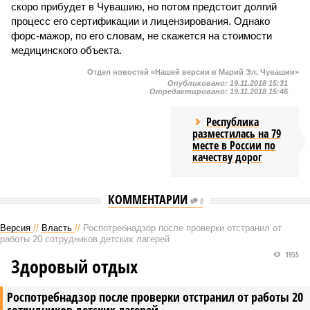
скоро прибудет в Чувашию, но потом предстоит долгий
процесс его сертификации и лицензирования. Однако
форс-мажор, по его словам, не скажется на стоимости
медицинского объекта.
Отдел новостей «Нашей версии в Марий Эл, Чувашии»
Опубликовано:
19.11.2018 15:31
Отредактировано:
19.11.2018 15:46
Республика
разместилась на 79
месте в России по
качеству дорог
КОММЕНТАРИИ
0
Версия
//
Власть
//
Роспотребнадзор после проверки отстранил от
работы 20 сотрудников детских лагерей
1955
Здоровый отдых
Роспотребнадзор после проверки отстранил от работы 20