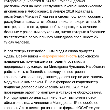
которого оценивается в 700 млн рублей, должен
расположится на базе Республиканского онкологического
диспансера в Чебоксарах. В январе 2018 года глава
республики Михаил Игнатьев в своем послании Госсовету
республики назвал этот объект в числе приоритетных. В
центре, в частности, должны были проходить лечение
больные с раковыми опухолями, число которых в Чувашии
по статистике регионального Минздрава превышает 26
тысяч человек.
И вот теперь тяжелобольным людям снова придется
ждать. Всему виной –
недобросовестность
московского
подрядчика, получившего выгодный госзаказ, и
нерадивость руководства Минздрава Чувашии. На объекте
работы хоть отбавляй: к примеру, не построена
трансформаторная подстанция, до сих пор не доставлены
модульные комплексы. Еще в феврале онкодиспансер
подписал договор с московским АО «ЮСАР+» на
проведение работ по монтажу и установке оборудования.
Но подрядная организация не спешит выполнять свои
обязательства, а чиновники Минздрава ЧР не особо ее
торопят. И это несмотря на то, что фирма «ЮСАР+» уже