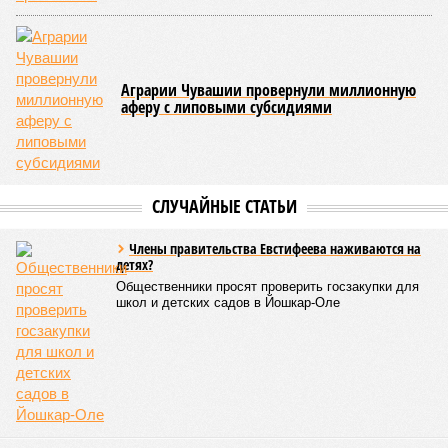
торжественное открытие Республиканского центра
единоборств «Керешу». площадка имеет все необходимые
условия для полноценной подготовки спортсменов
высокого класса.
В том же году был проведён первый официальный
чемпионат по керешу, участие в котором приняли
сильнейшие борцы со всех районов Чувашии; турнир
наглядно продемонстрировал динамичный и зрелищный
характер этого вида спорта.
Керешу включён в перечень приоритетных спортивных
дисциплин на территории Чувашской Республики. Кроме
того, данное единоборство уже имеет опыт выхода на
международную арену: оно входило в программу I и II
Всемирных игр национальных видов единоборств, которые
проводились в Чувашии, что говорит о расширении
географии интереса к этой борьбе за пределами региона.
Александра Иванова
Опубликовано:
22.07.2026 13:47
Отредактировано:
22.07.2026 13:47