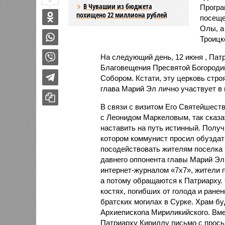
0
В Чувашии из бюджета
Програ
похищено 22 миллиона рублей
посеще
Олы, а
Троицк
На следующий день, 12 июня , Пат
Благовещения Пресвятой Богороди
Собором. Кстати, эту церковь строя
глава Марий Эл лично участвует в 
В связи с визитом Его Святейшеств
с Леонидом Маркеловым, так сказать
наставить на путь истинный. Полу
котором коммунист просил обуздат
посодействовать жителям поселка 
давнего оппонента главы Марий Э
интернет-журналом «7x7», жители 
а потому обращаются к Патриарху. 
костях, погибших от голода и ране
братских могилах в Сурке. Храм б
Архиепископа Мириликийского. Вме
Патриарху Кириллу письмо с прось