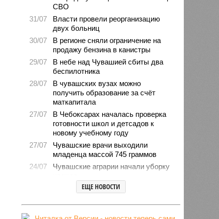
СВО
31/07
Власти провели реорганизацию
двух больниц
30/07
В регионе сняли ограничение на
продажу бензина в канистры
29/07
В небе над Чувашией сбиты два
беспилотника
28/07
В чувашских вузах можно
получить образование за счёт
маткапитала
27/07
В Чебоксарах началась проверка
готовности школ и детсадов к
новому учебному году
27/07
Чувашские врачи выходили
младенца массой 745 граммов
24/07
Чувашские аграрии начали уборку
урожая
ЕЩЕ НОВОСТИ
24/07
Минпромэнерго сообщило об
уменьшении очередей на
заправках
23/07
В Чувашии за 6 месяцев изъято