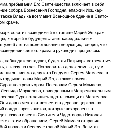
мма пребывания Его Святейшества включает в себя
ние собора Вознесения Господня, епархии Йошкар-
 также Владыка возглавит Всенощное бдение в Свято-
ом храме.
риарх освятит возводимый в столице Марий Эл храм
цы, который в будущем станет кафедральным
т уже 6 лет на пожертвования верующих, говорят, что
возведении святого храма и руководит процессом.
а, наблюдатели гадают, будет ли Патриарх встречаться
, с глазу на глаз. Поговорить о делах земных, ну и
чил ли он письмо депутата Госдумы Сергея Мамаева, в
ь гордыню главы Марий Эл, а также помочь
Сурок построить храм. По словам Сергея Мамаева,
л Леонида Маркелова, приведенным «Межрегиональным
поселка Сурок отчаялись ждать помощи от Маркелова,
Они давно мечтают возвести в деревне церковь на
ний солдат-призывников, которые похоронены в
удет назван в честь Святителя Чудотворца Николая
сте с этим обращением, Сергей Мамаев отправил
бой провести беседу с главой Марий Эл. Депутат