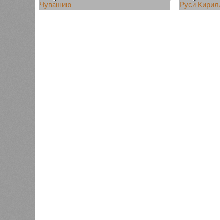
В Чебоксарско-Чувашской
В Чуваши
епархии сообщили о том, что
строящег
Патриарх Московский и вся Руси
в честь с
Кирилл пока не принял
Сергия Р
окончательного решения о визите
патриарх
в Чувашию на освящение собора
Руси Кир
в честь святого преподобного
завершен
Сергия Радонежского.
пока не и