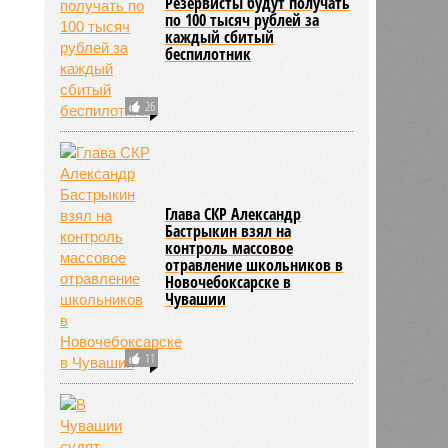
Резервисты будут получать
по 100 тысяч рублей за
каждый сбитый
беспилотник
26
Глава СКР Александр
Бастрыкин взял на
контроль массовое
отравление школьников в
Новочебоксарске в
Чувашии
11