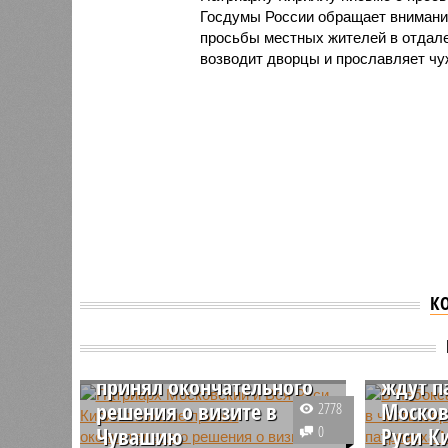
Госдумы России обращает внимани
просьбы местных жителей в отдале
возводит дворцы и прославляет чу
К
В Чебо
Патриарх Московский и
освяще
Вся Руси Кирилл пока не
Сергия
принял окончательного
ждут п
решения о визите в
Москов
2778
Чувашию
0
Руси К