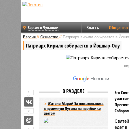
Власть
Общество
Версия в Чувашии
Версия
//
Общество
//
Патриарх Кирилл собирается в Йошк
Патриарх Кирилл собирается в Йошкар-Олу
htt
В РАЗДЕЛЕ
Его Свя
1
участие
Жители Марий Эл пожаловались
Пресвят
в приемную Путина на перебои со
Собором
0
светом
Святей
едет в