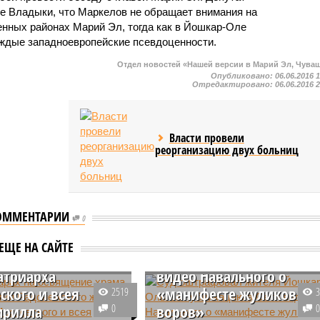
е Владыки, что Маркелов не обращает внимания на
нных районах Марий Эл, тогда как в Йошкар-Оле
ждые западноевропейские псевдоценности.
Отдел новостей «Нашей версии в Марий Эл, Чува
Опубликовано:
06.06.2016 
Отредактировано:
06.06.2016 
Власти провели
реорганизацию двух больниц
ОММЕНТАРИИ
ксарах на
Суд оштрафовал жителя
0
ние храма в честь
Йошкар-Олы за
ЕЩЕ НА САЙТЕ
 Радонежского
публикацию в Сети
атриарха
видео Навального о
ского и всея
«манифесте жуликов и
2519
ирилла
0
воров»