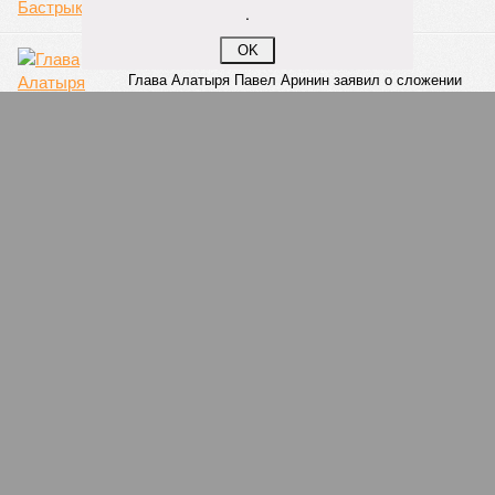
.
OK
Верховный суд Чувашии изменил приговор
экс-начальнику чебоксарского УКСИР за
махинации при строительстве школы в
Садовом
В Чувашии паспорта готовности к зиме