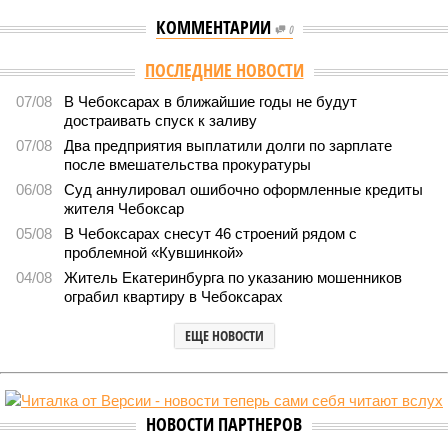
КОММЕНТАРИИ
0
Версия
//
Общество
//
В регионе учреждены удостоверения мастеров
спорта по борьбе керешу
2149
Заткнуть за пояс
В регионе учреждены удостоверения мастеров спорта по
борьбе керешу
В регионе учреждены удостоверения мастеров спорта по борьбе керешу
(фото: wikimedia commons/Ilsurikat)
В Чувашской Республике последовательно реализуются меры,
направленные на повышение статуса и институциональное
развитие национальной борьбы на поясах керешу.