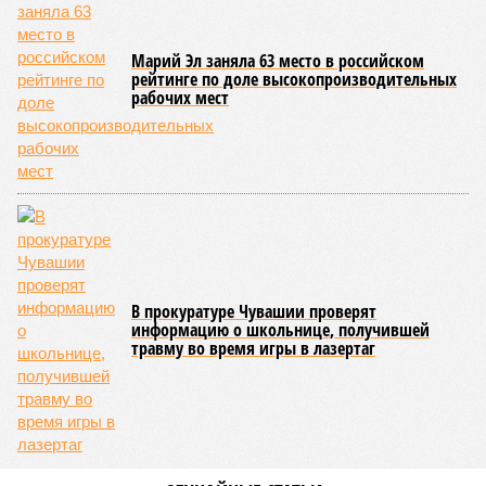
характер этого вида спорта.
Керешу включён в перечень приоритетных спортивных
дисциплин на территории Чувашской Республики. Кроме
того, данное единоборство уже имеет опыт выхода на
международную арену: оно входило в программу I и II
Всемирных игр национальных видов единоборств, которые
проводились в Чувашии, что говорит о расширении
географии интереса к этой борьбе за пределами региона.
Александра Иванова
Опубликовано:
22.07.2026 13:47
Отредактировано:
22.07.2026 13:47
Республика
разместилась на 79
месте в России по
качеству дорог
КОММЕНТАРИИ
0
ПОСЛЕДНИЕ НОВОСТИ