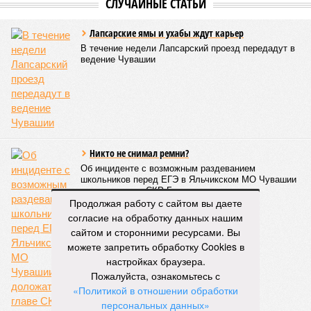
07/08
В Чебоксарах в ближайшие годы не будут
достраивать спуск к заливу
07/08
Два предприятия выплатили долги по зарплате
после вмешательства прокуратуры
06/08
Суд аннулировал ошибочно оформленные кредиты
жителя Чебоксар
05/08
В Чебоксарах снесут 46 строений рядом с
проблемной «Кувшинкой»
04/08
Житель Екатеринбурга по указанию мошенников
ограбил квартиру в Чебоксарах
ЕЩЕ НОВОСТИ
Продолжая работу с сайтом вы даете
согласие на обработку данных нашим
сайтом и сторонними ресурсами. Вы
НОВОСТИ ПАРТНЕРОВ
можете запретить обработку Cookies в
настройках браузера.
Пожалуйста, ознакомьтесь с
Новости smi2.ru
«Политикой в отношении обработки
ЕЩЕ ИЗ РАЗДЕЛА «ОБЩЕСТВО»
персональных данных»