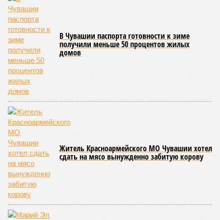
удерживаясь за этот элемент экипировки, борцы вступают
в противоборство, основная задача которого заключается в
том, чтобы опрокинуть противника.
Современная версия чувашской национальной борьбы
была создана в 1990-х годах. С того периода дисциплина
переживает этап активного возрождения, сохраняя при
этом неразрывную связь с многовековыми народными
традициями.
В настоящее время керешу демонстрирует рост
популярности. В 2024 году в столице республики, городе
Чебоксары, на базе спортивной школы № 11 состоялось
торжественное открытие Республиканского центра
единоборств «Керешу». площадка имеет все необходимые
условия для полноценной подготовки спортсменов
высокого класса.
В том же году был проведён первый официальный
чемпионат по керешу, участие в котором приняли
сильнейшие борцы со всех районов Чувашии; турнир
наглядно продемонстрировал динамичный и зрелищный