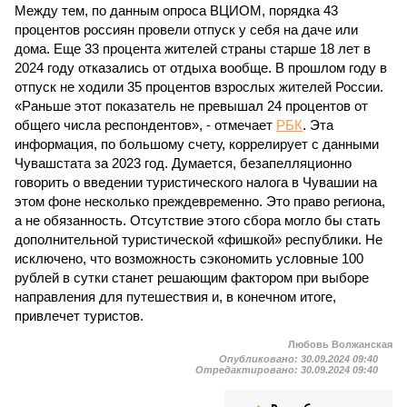
Между тем, по данным опроса ВЦИОМ, порядка 43
процентов россиян провели отпуск у себя на даче или
дома. Еще 33 процента жителей страны старше 18 лет в
2024 году отказались от отдыха вообще. В прошлом году в
отпуск не ходили 35 процентов взрослых жителей России.
«Раньше этот показатель не превышал 24 процентов от
общего числа респондентов», - отмечает
РБК
. Эта
информация, по большому счету, коррелирует с данными
Чувашстата за 2023 год. Думается, безапелляционно
говорить о введении туристического налога в Чувашии на
этом фоне несколько преждевременно. Это право региона,
а не обязанность. Отсутствие этого сбора могло бы стать
дополнительной туристической «фишкой» республики. Не
исключено, что возможность сэкономить условные 100
рублей в сутки станет решающим фактором при выборе
направления для путешествия и, в конечном итоге,
привлечет туристов.
Любовь Волжанская
Опубликовано:
30.09.2024 09:40
Отредактировано:
30.09.2024 09:40