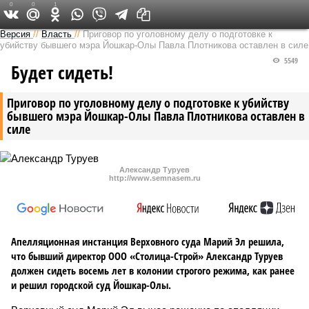
0
0
1
Версия в Чувашии
Версия
//
Власть
//
Приговор по уголовному делу о подготовке к
убийству бывшего мэра Йошкар-Олы Павла Плотникова оставлен в силе
5549
Будет сидеть!
Приговор по уголовному делу о подготовке к убийству
бывшего мэра Йошкар-Олы Павла Плотникова оставлен в
силе
Александр Туруев
http://www.semnasem.ru
Апелляционная инстанция Верховного суда Марий Эл решила,
что бывший директор ООО «Столица-Строй» Александр Туруев
должен сидеть восемь лет в колонии строгого режима, как ранее
и решил городской суд Йошкар-Олы.