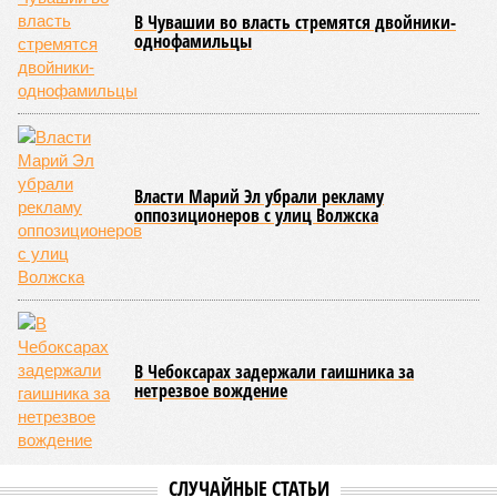
Керешу представляет собой традиционное единоборство,
уходящее корнями в культуру чувашского народа. Схватка
проходит следующим образом: соперники располагаются
лицом друг к другу, при этом через пояс каждого из них
перекинуто специальное матерчатое полотенце;
удерживаясь за этот элемент экипировки, борцы вступают
в противоборство, основная задача которого заключается в
том, чтобы опрокинуть противника.
Современная версия чувашской национальной борьбы
была создана в 1990-х годах. С того периода дисциплина
переживает этап активного возрождения, сохраняя при
этом неразрывную связь с многовековыми народными
традициями.
В настоящее время керешу демонстрирует рост
популярности. В 2024 году в столице республики, городе
Чебоксары, на базе спортивной школы № 11 состоялось
торжественное открытие Республиканского центра
единоборств «Керешу». площадка имеет все необходимые