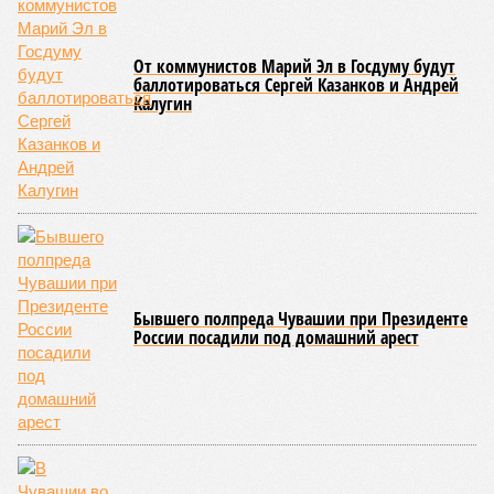
В Чувашской Республике последовательно реализуются меры,
направленные на повышение статуса и институциональное
развитие национальной борьбы на поясах керешу.
Региональные власти не ограничились
признанием
данной
дисциплины в качестве приоритетной, но также утвердили
официальную систему спортивных званий и
ведомственных знаков отличия, закрепив
соответствующие положения и образцы наградных
атрибутов на уровне правительства субъекта. Согласно
обнародованным материалам, введены удостоверения и
нагрудные знаки мастера спорта Чувашии международного
класса по керешу, а также мастера спорта Чувашии.
Параллельно с этим разработана полная разрядная сетка
по керешу, охватывающая все ступени от третьего
юношеского разряда до уровня кандидата в мастера
спорта. Такая структура призвана обеспечить системность
в подготовке юных атлетов и создать чёткие ориентиры
для последовательного повышения их квалификации.