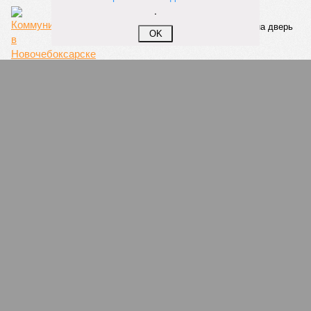
качеству дорог
.
OK
КОММЕНТАРИИ
0
ПОСЛЕДНИЕ НОВОСТИ
07/08
В Чебоксарах в ближайшие годы не будут
достраивать спуск к заливу
07/08
Два предприятия выплатили долги по зарплате
после вмешательства прокуратуры
06/08
Суд аннулировал ошибочно оформленные кредиты
жителя Чебоксар
05/08
В Чебоксарах снесут 46 строений рядом с
проблемной «Кувшинкой»
04/08
Житель Екатеринбурга по указанию мошенников
ограбил квартиру в Чебоксарах
ЕЩЕ НОВОСТИ