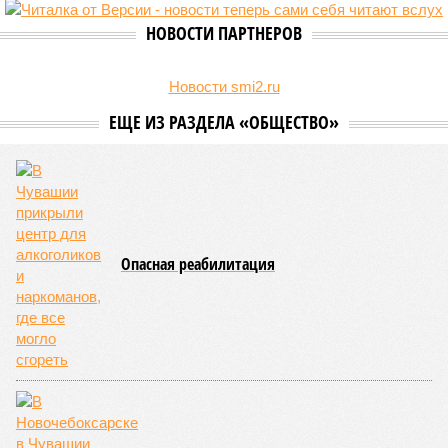
Республике Татьяна Гермонова принимала участие в заседании
Межведомственной комиссии, занимающейся вопросами
организации детского отдыха и оздоровления в регионе. В
рамках встречи участники рассматривали текущее состояние
летней оздоровительной кампании 2026 года и промежуточные
итоги её проведения.
Управлением Роспотребнадзора по Республике Татарстан
были обобщены
результаты контрольно-надзорных
мероприятий в детских оздоровительных лагерях. В
нынешнем сезоне функционирует 299 таких учреждений,
причём 14 из них относятся к загородному типу. Сотрудники
ведомства осуществили 105 выездных проверок и
профилактических визитов, что позволило охватить
проверочными действиями значительную долю лагерей. По
итогам проведённых мероприятий различные нарушения
были зафиксированы в 33 учреждениях. В адрес
администраций этих объектов были вынесены
предписания, обязывающие устранить выявленные
недостатки.
Среди наиболее часто встречающихся нарушений