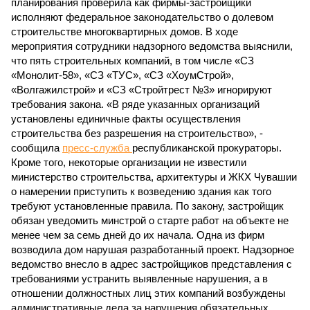
планирования проверила как фирмы-застройщики
исполняют федеральное законодательство о долевом
строительстве многоквартирных домов. В ходе
мероприятия сотрудники надзорного ведомства выяснили,
что пять строительных компаний, в том числе «СЗ
«Монолит-58», «СЗ «ТУС», «СЗ «ХоумСтрой»,
«Волгажилстрой» и «СЗ «Стройтрест №3» игнорируют
требования закона. «В ряде указанных организаций
установлены единичные факты осуществления
строительства без разрешения на строительство», -
сообщила
пресс-служба
республиканской прокураторы.
Кроме того, некоторые организации не известили
министерство строительства, архитектуры и ЖКХ Чувашии
о намерении приступить к возведению здания как того
требуют установленные правила. По закону, застройщик
обязан уведомить минстрой о старте работ на объекте не
менее чем за семь дней до их начала. Одна из фирм
возводила дом нарушая разработанный проект. Надзорное
ведомство внесло в адрес застройщиков представления с
требованиями устранить выявленные нарушения, а в
отношении должностных лиц этих компаний возбуждены
административные дела за нарушения обязательных