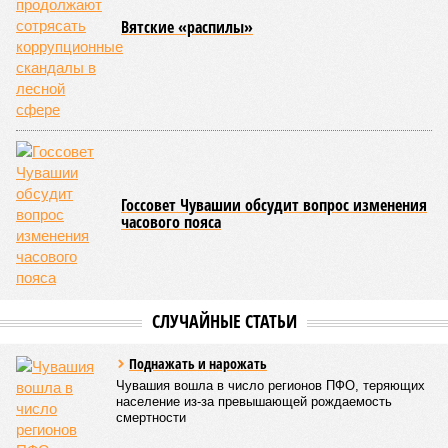
отобранных проб воды в двух случаях (что составило
1,9%) были зафиксированы отклонения по
микробиологическим показателям; также одно готовое
блюдо не соответствовало установленным нормам по
показателю калорийности.
Все лагеря перед началом работы смен прошли
обязательную обработку территорий против клещей,
грызунов и насекомых. Питание в учреждениях
обеспечивают 21 оператор, причём в отношении каждого из
них организован постоянный лабораторный мониторинг.
В ходе заседания был также вынесен на обсуждение ряд
предложений, направленных на обеспечение санитарно-
эпидемиологического благополучия детей в летних лагерях
и на повышение действенности самой системы
оздоровления. В качестве основного приоритета было
выделено обеспечение оздоровительных учреждений
качественными пищевыми продуктами, а детей –
полноценным и сбалансированным питанием. Все лагеря в
обязательном порядке должны располагать санитарно-
эпидемиологическим заключением (СЭЗ), которое