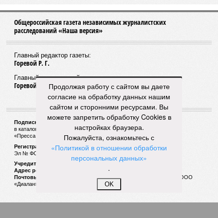
достраивать спуск к заливу
07/08
Два предприятия выплатили долги по зарплате
после вмешательства прокуратуры
06/08
Суд аннулировал ошибочно оформленные кредиты
жителя Чебоксар
05/08
В Чебоксарах снесут 46 строений рядом с
проблемной «Кувшинкой»
04/08
Житель Екатеринбурга по указанию мошенников
Продолжая работу с сайтом вы даете
ограбил квартиру в Чебоксарах
согласие на обработку данных нашим
сайтом и сторонними ресурсами. Вы
ЕЩЕ НОВОСТИ
можете запретить обработку Cookies в
настройках браузера.
Пожалуйста, ознакомьтесь с
«Политикой в отношении обработки
НОВОСТИ ПАРТНЕРОВ
персональных данных»
.
Новости smi2.ru
OK
ЕЩЕ ИЗ РАЗДЕЛА «ОБЩЕСТВО»