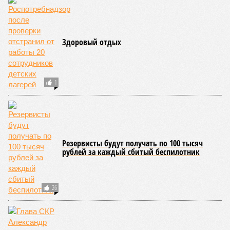
официальную систему спортивных званий и
ведомственных знаков отличия, закрепив
соответствующие положения и образцы наградных
атрибутов на уровне правительства субъекта. Согласно
обнародованным материалам, введены удостоверения и
нагрудные знаки мастера спорта Чувашии международного
класса по керешу, а также мастера спорта Чувашии.
Параллельно с этим разработана полная разрядная сетка
по керешу, охватывающая все ступени от третьего
юношеского разряда до уровня кандидата в мастера
спорта. Такая структура призвана обеспечить системность
в подготовке юных атлетов и создать чёткие ориентиры
для последовательного повышения их квалификации.
Керешу представляет собой традиционное единоборство,
уходящее корнями в культуру чувашского народа. Схватка
проходит следующим образом: соперники располагаются
лицом друг к другу, при этом через пояс каждого из них
перекинуто специальное матерчатое полотенце;
удерживаясь за этот элемент экипировки, борцы вступают
в противоборство, основная задача которого заключается в