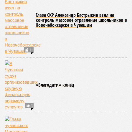
том, чтобы опрокинуть противника.
Современная версия чувашской национальной борьбы
была создана в 1990-х годах. С того периода дисциплина
переживает этап активного возрождения, сохраняя при
этом неразрывную связь с многовековыми народными
традициями.
В настоящее время керешу демонстрирует рост
популярности. В 2024 году в столице республики, городе
Чебоксары, на базе спортивной школы № 11 состоялось
торжественное открытие Республиканского центра
единоборств «Керешу». площадка имеет все необходимые
условия для полноценной подготовки спортсменов
высокого класса.
В том же году был проведён первый официальный
чемпионат по керешу, участие в котором приняли
сильнейшие борцы со всех районов Чувашии; турнир
наглядно продемонстрировал динамичный и зрелищный
характер этого вида спорта.