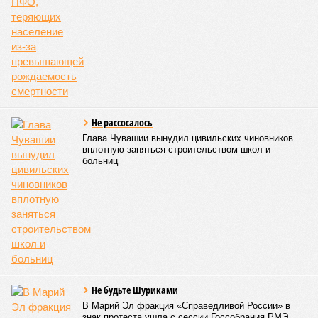
подтверждает соответствие учреждения требованиям
действующего санитарного законодательства. Отсутствие
действующего СЭЗ является основанием для запрета на
функционирование оздоровительной организации. Кроме
того, участники заседания обратили внимание на
необходимость постоянного контроля за поставщиками
продуктов и организаторами питания, за своевременным
исполнением ранее выданных предписаний по устранению
нарушений, а также за соблюдением сроков прохождения
медицинских осмотров и гигиенического обучения
персоналом.
Александра Иванова
Опубликовано:
28.07.2026 16:10
Отредактировано:
28.07.2026 16:10
Республика
разместилась на 79
месте в России по
качеству дорог
КОММЕНТАРИИ
0