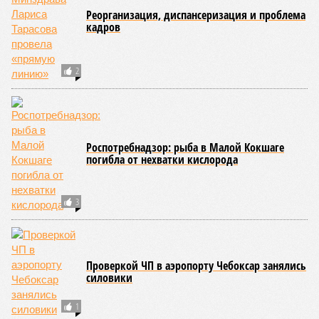
Керешу включён в перечень приоритетных спортивных
дисциплин на территории Чувашской Республики. Кроме
того, данное единоборство уже имеет опыт выхода на
международную арену: оно входило в программу I и II
Всемирных игр национальных видов единоборств, которые
проводились в Чувашии, что говорит о расширении
географии интереса к этой борьбе за пределами региона.
Александра Иванова
Опубликовано:
22.07.2026 13:47
Отредактировано:
22.07.2026 13:47
Республика
разместилась на 79
месте в России по
качеству дорог
КОММЕНТАРИИ
0
ПОСЛЕДНИЕ НОВОСТИ
07/08
В Чебоксарах в ближайшие годы не будут