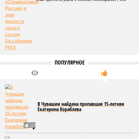
Версия
//
Общество
//
В регионе учреждены удостоверения мастеров
спорта по борьбе керешу
2274
Заткнуть за пояс
В регионе учреждены удостоверения мастеров спорта по
борьбе керешу
В регионе учреждены удостоверения мастеров спорта по борьбе керешу
(фото: wikimedia commons/Ilsurikat)
В Чувашской Республике последовательно реализуются меры,
направленные на повышение статуса и институциональное
развитие национальной борьбы на поясах керешу.
Региональные власти не ограничились
признанием
данной
дисциплины в качестве приоритетной, но также утвердили