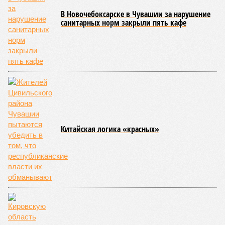
оказались следующие: ненадлежащее содержание
территории и несоблюдение санитарно-гигиенических норм
на ней; нарушения в процессе организации питания детей и
при обеспечении питьевого режима; а также
несвоевременное или неполное проведение медицинских
осмотров сотрудников лагерей.
Особый контроль был направлен на персонал,
работающий на пищеблоках. В ходе этих проверок у 20
человек были обнаружены возбудители инфекций –
указанные сотрудники были незамедлительно отстранены
от выполнения своих обязанностей и направлены на
лечение.
Представители ведомства отметили, что оперативное
принятие указанных мер позволило избежать
возникновения массовых инфекционных заболеваний
среди детей, находившихся в оздоровительных
учреждениях.
Помимо этого, специалистами проводился лабораторный
контроль качества воды и готовой продукции: из всех