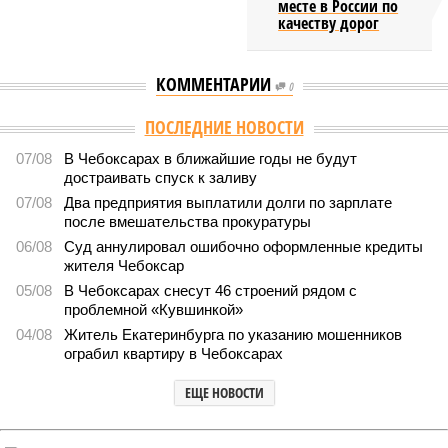
месте в России по
качеству дорог
КОММЕНТАРИИ
0
Версия
//
Власть
//
Роспотребнадзор после проверки отстранил от
работы 20 сотрудников детских лагерей
1868
Здоровый отдых
Роспотребнадзор после проверки отстранил от работы 20
сотрудников детских лагерей
Роспотребнадзор после проверки отстранил от работы 20 сотрудников
детских лагерей (фото: pixnio.com)
Руководитель Управления Роспотребнадзора по Чувашской