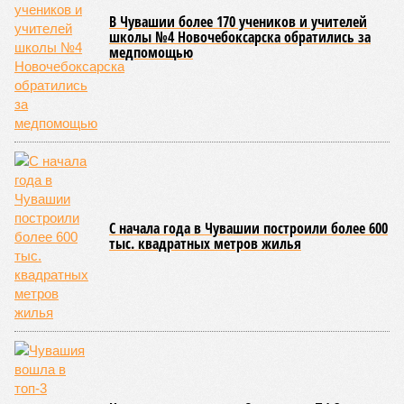
переживает этап активного возрождения, сохраняя при
этом неразрывную связь с многовековыми народными
традициями.
В настоящее время керешу демонстрирует рост
популярности. В 2024 году в столице республики, городе
Чебоксары, на базе спортивной школы № 11 состоялось
торжественное открытие Республиканского центра
единоборств «Керешу». площадка имеет все необходимые
условия для полноценной подготовки спортсменов
высокого класса.
В том же году был проведён первый официальный
чемпионат по керешу, участие в котором приняли
сильнейшие борцы со всех районов Чувашии; турнир
наглядно продемонстрировал динамичный и зрелищный
характер этого вида спорта.
Керешу включён в перечень приоритетных спортивных
дисциплин на территории Чувашской Республики. Кроме
того, данное единоборство уже имеет опыт выхода на
международную арену: оно входило в программу I и II