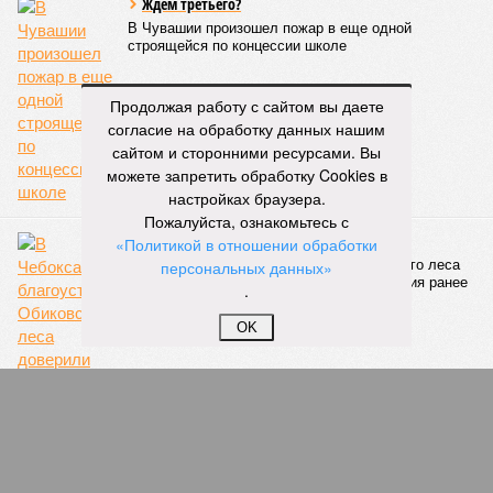
05/08
В Чебоксарах снесут 46 строений рядом с
проблемной «Кувшинкой»
04/08
Житель Екатеринбурга по указанию мошенников
ограбил квартиру в Чебоксарах
Продолжая работу с сайтом вы даете
согласие на обработку данных нашим
ЕЩЕ НОВОСТИ
сайтом и сторонними ресурсами. Вы
можете запретить обработку Cookies в
настройках браузера.
Пожалуйста, ознакомьтесь с
НОВОСТИ ПАРТНЕРОВ
«Политикой в отношении обработки
персональных данных»
.
Новости smi2.ru
ЕЩЕ ИЗ РАЗДЕЛА «ОБЩЕСТВО»
OK
Дорогостоящее «хобби»