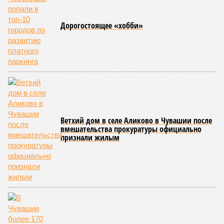
нагрудные знаки мастера спорта Чувашии международного
класса по керешу, а также мастера спорта Чувашии.
Параллельно с этим разработана полная разрядная сетка
по керешу, охватывающая все ступени от третьего
юношеского разряда до уровня кандидата в мастера
спорта. Такая структура призвана обеспечить системность
в подготовке юных атлетов и создать чёткие ориентиры
для последовательного повышения их квалификации.
Керешу представляет собой традиционное единоборство,
уходящее корнями в культуру чувашского народа. Схватка
проходит следующим образом: соперники располагаются
лицом друг к другу, при этом через пояс каждого из них
перекинуто специальное матерчатое полотенце;
удерживаясь за этот элемент экипировки, борцы вступают
в противоборство, основная задача которого заключается в
том, чтобы опрокинуть противника.
Современная версия чувашской национальной борьбы
была создана в 1990-х годах. С того периода дисциплина