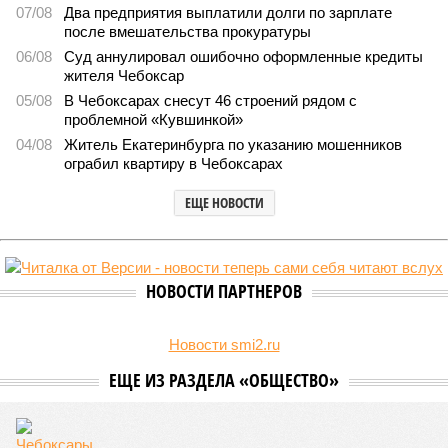
В регионе учреждены удостоверения мастеров спорта по
борьбе керешу
В регионе учреждены удостоверения мастеров спорта по борьбе керешу
(фото: wikimedia commons/Ilsurikat)
В Чувашской Республике последовательно реализуются меры,
направленные на повышение статуса и институциональное
развитие национальной борьбы на поясах керешу.
Региональные власти не ограничились
признанием
данной
дисциплины в качестве приоритетной, но также утвердили
официальную систему спортивных званий и
ведомственных знаков отличия, закрепив
соответствующие положения и образцы наградных
атрибутов на уровне правительства субъекта. Согласно
обнародованным материалам, введены удостоверения и