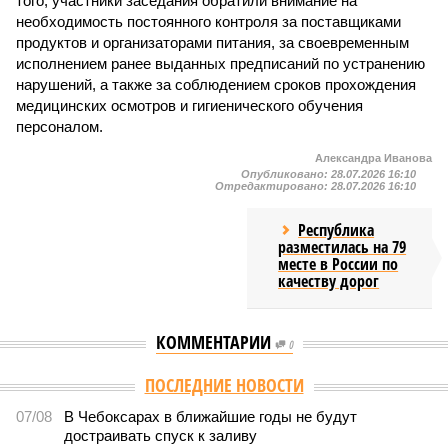
того, участники заседания обратили внимание на
необходимость постоянного контроля за поставщиками
продуктов и организаторами питания, за своевременным
исполнением ранее выданных предписаний по устранению
нарушений, а также за соблюдением сроков прохождения
медицинских осмотров и гигиенического обучения
персоналом.
Александра Иванова
Опубликовано:
28.07.2026 16:10
Отредактировано:
28.07.2026 16:10
Республика
разместилась на 79
месте в России по
качеству дорог
КОММЕНТАРИИ
0
Версия
//
Общество
//
В регионе учреждены удостоверения мастеров
спорта по борьбе керешу
2177
Заткнуть за пояс