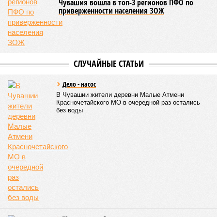
Всемирных игр национальных видов единоборств, которые
проводились в Чувашии, что говорит о расширении
географии интереса к этой борьбе за пределами региона.
Александра Иванова
Опубликовано:
22.07.2026 13:47
Отредактировано:
22.07.2026 13:47
Республика
разместилась на 79
месте в России по
качеству дорог
КОММЕНТАРИИ
0
ПОСЛЕДНИЕ НОВОСТИ
07/08
В Чебоксарах в ближайшие годы не будут
достраивать спуск к заливу
07/08
Два предприятия выплатили долги по зарплате
после вмешательства прокуратуры
06/08
Суд аннулировал ошибочно оформленные кредиты
жителя Чебоксар