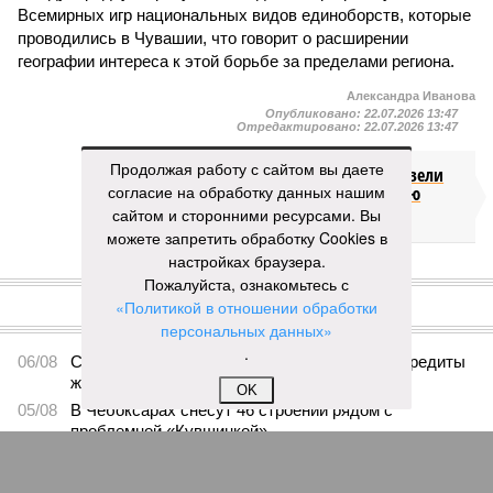
Всемирных игр национальных видов единоборств, которые
проводились в Чувашии, что говорит о расширении
географии интереса к этой борьбе за пределами региона.
Александра Иванова
Опубликовано:
22.07.2026 13:47
Отредактировано:
22.07.2026 13:47
Продолжая работу с сайтом вы даете
Власти провели
согласие на обработку данных нашим
реорганизацию
двух больниц
сайтом и сторонними ресурсами. Вы
можете запретить обработку Cookies в
настройках браузера.
КОММЕНТАРИИ
Пожалуйста, ознакомьтесь с
0
«Политикой в отношении обработки
ПОСЛЕДНИЕ НОВОСТИ
персональных данных»
.
06/08
Суд аннулировал ошибочно оформленные кредиты
жителя Чебоксар
OK
05/08
В Чебоксарах снесут 46 строений рядом с
проблемной «Кувшинкой»
04/08
Житель Екатеринбурга по указанию мошенников
ограбил квартиру в Чебоксарах