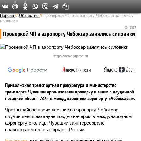
1
0
0
Версия в Чувашии
Версия
//
Общество
//
Проверкой ЧП в аэропорту Чебоксар занялись
силовики
7377
Проверкой ЧП в аэропорту Чебоксар занялись силовики
http://www.ptproc.ru
Приволжская транспортная прокуратура и министерство
транспорта Чувашии организовали проверку в связи с неудачной
посадкой «Боинг-737» в международном аэропорту «Чебоксары».
Чрезвычайное происшествие в аэропорту Чебоксар,
случившееся накануне поздно вечером в международном
аэропорту столицы Чувашии заинтересовало
правоохранительные органы России.
Напомним,
что накануне поздно вечером при рулежке