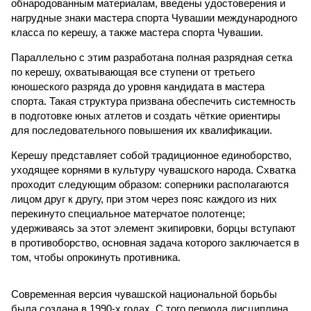
обнародованным материалам, введены удостоверения и
нагрудные знаки мастера спорта Чувашии международного
класса по керешу, а также мастера спорта Чувашии.
Параллельно с этим разработана полная разрядная сетка
по керешу, охватывающая все ступени от третьего
юношеского разряда до уровня кандидата в мастера
спорта. Такая структура призвана обеспечить системность
в подготовке юных атлетов и создать чёткие ориентиры
для последовательного повышения их квалификации.
Керешу представляет собой традиционное единоборство,
уходящее корнями в культуру чувашского народа. Схватка
проходит следующим образом: соперники располагаются
лицом друг к другу, при этом через пояс каждого из них
перекинуто специальное матерчатое полотенце;
удерживаясь за этот элемент экипировки, борцы вступают
в противоборство, основная задача которого заключается в
том, чтобы опрокинуть противника.
Современная версия чувашской национальной борьбы
была создана в 1990-х годах. С того периода дисциплина