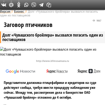
2
0
0
Версия в Чувашии
Версия
//
Бизнес
//
Долг «Чувашского бройлера» вызвался погасить
один из поставщиков
9067
Заговор птичников
Долг «Чувашского бройлера» вызвался погасить один из
поставщиков
http://www.bfmssamara.ru
Представители должника-птицефабрики и кредиторов на суде
действуют сообща, требуя ввести процедуру наблюдения уже
сейчас. Между тем, рассмотрение дела о банкротстве ОАО
«Чувашский бройлер» отложено до 4 октября.