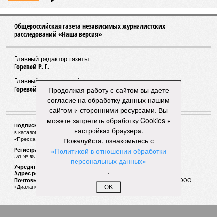
Общероссийская газета независимых журналистских
расследований «Наша версия»
Главный редактор газеты:
Горевой Р. Г.
Главный редактор сайта:
Горевой Р. Г.
Продолжая работу с сайтом вы даете
согласие на обработку данных нашим
сайтом и сторонними ресурсами. Вы
можете запретить обработку Cookies в
Подписной индекс газеты «Наша версия»:
настройках браузера.
в каталоге «Почта России» —
99266
Пожалуйста, ознакомьтесь с
«Пресса России» (зелёный) —
41522
«Политикой в отношении обработки
Регистрационный номер Роскомнадзора
Эл № ФС77-53847 от 26.04.2013.
персональных данных»
Учредитель ООО «Версия»
.
Адрес редакции:
123100, Россия, Москва, улица 1905 года, 7с1
Почтовый адрес редакции:
123022, Россия, Москва, а/я 29. для ООО
OK
«Диалан»