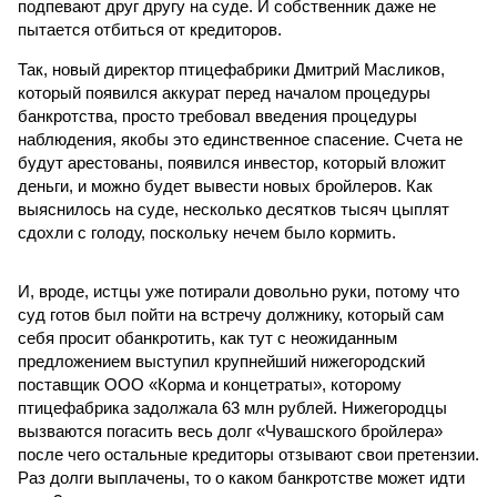
подпевают друг другу на суде. И собственник даже не
пытается отбиться от кредиторов.
Так, новый директор птицефабрики Дмитрий Масликов,
который появился аккурат перед началом процедуры
банкротства, просто требовал введения процедуры
наблюдения, якобы это единственное спасение. Счета не
будут арестованы, появился инвестор, который вложит
деньги, и можно будет вывести новых бройлеров. Как
выяснилось на суде, несколько десятков тысяч цыплят
сдохли с голоду, поскольку нечем было кормить.
И, вроде, истцы уже потирали довольно руки, потому что
суд готов был пойти на встречу должнику, который сам
себя просит обанкротить, как тут с неожиданным
предложением выступил крупнейший нижегородский
поставщик ООО «Корма и концетраты», которому
птицефабрика задолжала 63 млн рублей. Нижегородцы
вызваются погасить весь долг «Чувашского бройлера»
после чего остальные кредиторы отзывают свои претензии.
Раз долги выплачены, то о каком банкротстве может идти