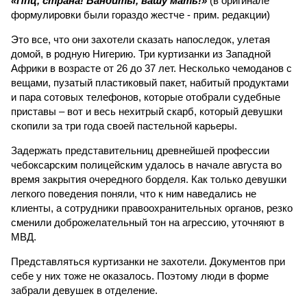
«Ппц, страна! Бандиты, вашу мать!»
(в оригинале
формулировки были гораздо жестче - прим. редакции)
Это все, что они захотели сказать напоследок, улетая
домой, в родную Нигерию. Три куртизанки из Западной
Африки в возрасте от 26 до 37 лет. Несколько чемоданов с
вещами, пузатый пластиковый пакет, набитый продуктами
и пара сотовых телефонов, которые отобрали судебные
приставы – вот и весь нехитрый скарб, который девушки
скопили за три года своей пастельной карьеры.
Задержать представительниц древнейшей профессии
чебоксарским полицейским удалось в начале августа во
время закрытия очередного борделя. Как только девушки
легкого поведения поняли, что к ним наведались не
клиенты, а сотрудники правоохранительных органов, резко
сменили доброжелательный тон на агрессию, уточняют в
МВД.
Представляться куртизанки не захотели. Документов при
себе у них тоже не оказалось. Поэтому люди в форме
забрали девушек в отделение.