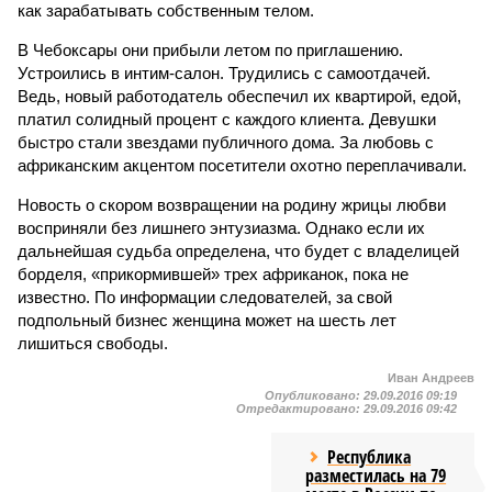
как зарабатывать собственным телом.
В Чебоксары они прибыли летом по приглашению.
Устроились в интим-салон. Трудились с самоотдачей.
Ведь, новый работодатель обеспечил их квартирой, едой,
платил солидный процент с каждого клиента. Девушки
быстро стали звездами публичного дома. За любовь с
африканским акцентом посетители охотно переплачивали.
Новость о скором возвращении на родину жрицы любви
восприняли без лишнего энтузиазма. Однако если их
дальнейшая судьба определена, что будет с владелицей
борделя, «прикормившей» трех африканок, пока не
известно. По информации следователей, за свой
подпольный бизнес женщина может на шесть лет
лишиться свободы.
Иван Андреев
Опубликовано:
29.09.2016 09:19
Отредактировано:
29.09.2016 09:42
Республика
разместилась на 79