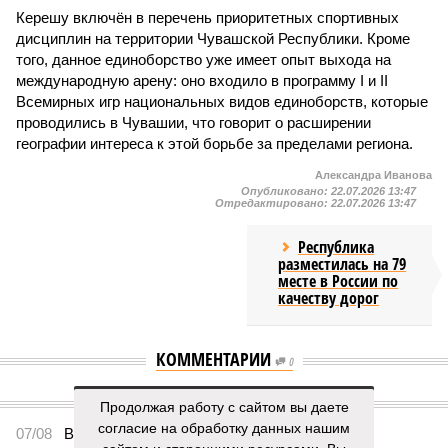
Керешу включён в перечень приоритетных спортивных
дисциплин на территории Чувашской Республики. Кроме
того, данное единоборство уже имеет опыт выхода на
международную арену: оно входило в программу I и II
Всемирных игр национальных видов единоборств, которые
проводились в Чувашии, что говорит о расширении
географии интереса к этой борьбе за пределами региона.
Александра Иванова
Опубликовано:
22.07.2026 13:47
Отредактировано:
22.07.2026 13:47
Республика
разместилась на 79
месте в России по
качеству дорог
КОММЕНТАРИИ
0
ПОСЛЕДНИЕ НОВОСТИ
Продолжая работу с сайтом вы даете
согласие на обработку данных нашим
07/08
В Чебоксарах в ближайшие годы не будут