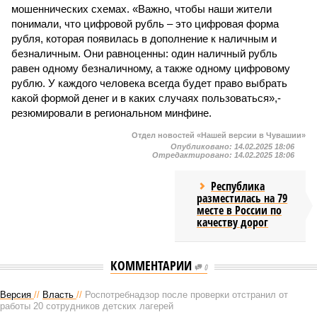
мошеннических схемах. «Важно, чтобы наши жители
понимали, что цифровой рубль – это цифровая форма
рубля, которая появилась в дополнение к наличным и
безналичным. Они равноценны: один наличный рубль
равен одному безналичному, а также одному цифровому
рублю. У каждого человека всегда будет право выбрать
какой формой денег и в каких случаях пользоваться»,-
резюмировали в региональном минфине.
Отдел новостей «Нашей версии в Чувашии»
Опубликовано:
14.02.2025 18:06
Отредактировано:
14.02.2025 18:06
Республика
разместилась на 79
месте в России по
качеству дорог
КОММЕНТАРИИ
0
Версия
//
Власть
//
Роспотребнадзор после проверки отстранил от
работы 20 сотрудников детских лагерей