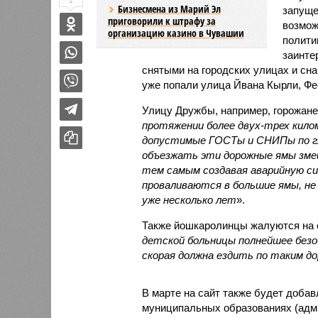
1
Бизнесмена из Марий Эл
запуще
приговорили к штрафу за
возмож
организацию казино в Чувашии
полити
заинте
снятыми на городских улицах и сн
уже попали улица Йвана Кырли, Фе
Улицу Дружбы, например, горожане 
протяжении более двух-трех кил
допустимые ГОСТы и СНИПы по гл
объезжать эти дорожные ямы змей
тем самым создавая аварийную си
проваливаются в большие ямы, не 
уже несколько лет
».
Также йошкаролинцы жалуются на с
детской больницы полнейшее безо
скорая должна ездить по таким д
В марте на сайт также будет добав
муниципальных образованиях (адми