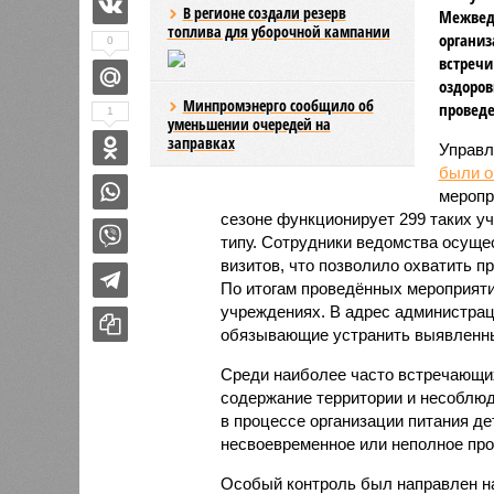
В регионе создали резерв
Межвед
топлива для уборочной кампании
организ
0
встречи
оздоров
Минпромэнерго сообщило об
проведе
1
уменьшении очередей на
заправках
Управл
были 
меропр
сезоне функционирует 299 таких уч
типу. Сотрудники ведомства осуще
визитов, что позволило охватить 
По итогам проведённых мероприят
учреждениях. В адрес администрац
обязывающие устранить выявленны
Среди наиболее часто встречающи
содержание территории и несоблюд
в процессе организации питания де
несвоевременное или неполное про
Особый контроль был направлен на