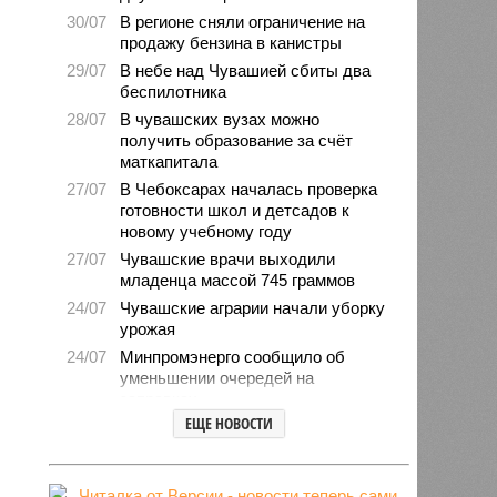
30/07
В регионе сняли ограничение на
продажу бензина в канистры
29/07
В небе над Чувашией сбиты два
беспилотника
28/07
В чувашских вузах можно
получить образование за счёт
маткапитала
27/07
В Чебоксарах началась проверка
готовности школ и детсадов к
новому учебному году
27/07
Чувашские врачи выходили
младенца массой 745 граммов
24/07
Чувашские аграрии начали уборку
урожая
24/07
Минпромэнерго сообщило об
уменьшении очередей на
заправках
ЕЩЕ НОВОСТИ
23/07
В Чувашии за 6 месяцев изъято
свыше 500 единиц оружия
22/07
Резервисты будут получать по 100
тысяч рублей за каждый сбитый