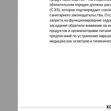
обязательном порядке должны рас
(СЭЗ), которое подтверждает соот
санитарного законодательства. От
запрета на функционирование оздор
заседания обратили внимание на н
продуктов и организаторами питан
предписаний по устранению наруше
медицинских осмотров и гигиениче
К