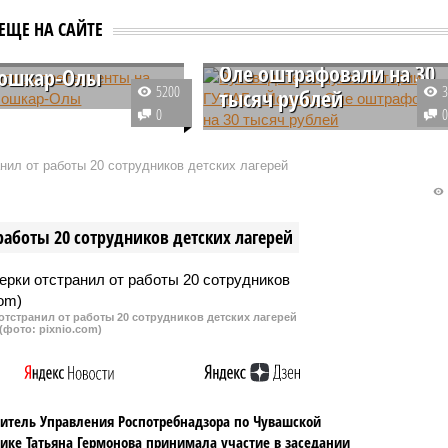
Руководителя музея
лились
ЕЩЕ НА САЙТЕ
истории ГУЛАГ в Йошкар
денты на пост
Оле оштрафовали на 30
Йошкар-Олы
5200
тысяч рублей
лись основные
0
нты на пост главы
В Йошкар-Оле суд наложил
рации города Йошкар-
штраф на директора музея
нил от работы 20 сотрудников детских лагерей
мэрское кресло
истории ГУЛАГ Николая
ют два чиновника
Аракчеева за незаконные
й администрации:
раскопки на Мендурском
работы 20 сотрудников детских лагерей
щий обязанности
кладбище. Теперь ему предстои
альника Евгений
выплатить 30 тысяч рублей в
 врио руководителя
пользу государства.
ия архитектуры и
тстранил от работы 20 сотрудников детских лагерей
оительтства Андрей
(фото: pixnio.com)
.
итель Управления Роспотребнадзора по Чувашской
ике Татьяна Гермонова принимала участие в заседании