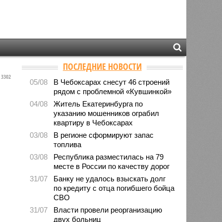
ПОСЛЕДНИЕ НОВОСТИ
3302
05/08
В Чебоксарах снесут 46 строений
рядом с проблемной «Кувшинкой»
04/08
Житель Екатеринбурга по
указанию мошенников ограбил
квартиру в Чебоксарах
03/08
В регионе сформируют запас
топлива
03/08
Республика разместилась на 79
месте в России по качеству дорог
31/07
Банку не удалось взыскать долг
по кредиту с отца погибшего бойца
СВО
31/07
Власти провели реорганизацию
двух больниц