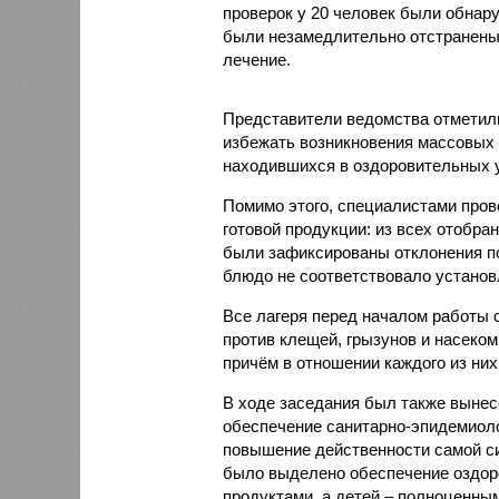
проверок у 20 человек были обнар
были незамедлительно отстранены 
лечение.
Представители ведомства отметили
избежать возникновения массовых
находившихся в оздоровительных 
Помимо этого, специалистами пров
готовой продукции: из всех отобра
были зафиксированы отклонения по
блюдо не соответствовало установ
Все лагеря перед началом работы 
против клещей, грызунов и насеко
причём в отношении каждого из них
В ходе заседания был также вынес
обеспечение санитарно-эпидемиолог
повышение действенности самой си
было выделено обеспечение оздо
продуктами, а детей – полноценны