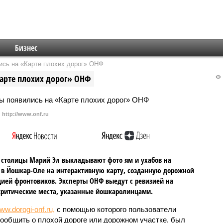
Бизнес
сь на «Карте плохих дорог» ОНФ
арте плохих дорог» ОНФ
http://www.onf.ru
столицы Марий Эл выкладывают фото ям и ухабов на
 в Йошкар-Оле на интерактивную карту, созданную дорожной
ией фронтовиков. Эксперты ОНФ выедут с ревизией на
ритические места, указанные йошкаролинцами.
ww.dorogi-onf.ru,
с помощью которого пользователи
сообщить о плохой дороге или дорожном участке, был