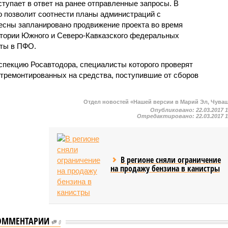
ступает в ответ на ранее отправленные запросы. В
о позволит соотнести планы администраций с
есны запланировано продвижение проекта во время
тории Южного и Северо-Кавказского федеральных
иты в ПФО.
спекцию Росавтодора, специалисты которого проверят
отремонтированных на средства, поступившие от сборов
Отдел новостей «Нашей версии в Марий Эл, Чува
Опубликовано:
22.03.2017 
Отредактировано:
22.03.2017 
В регионе сняли ограничение
на продажу бензина в канистры
ОММЕНТАРИИ
0