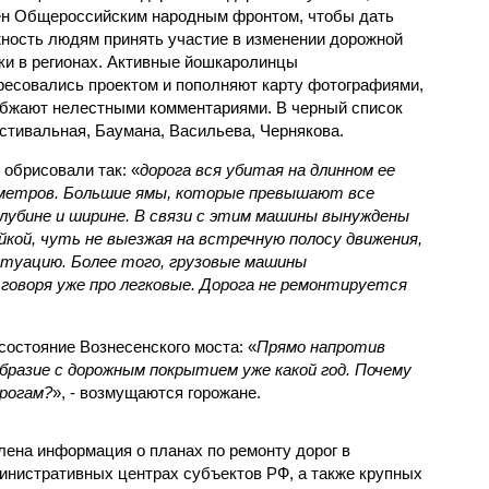
н Общероссийским народным фронтом, чтобы дать
ность людям принять участие в изменении дорожной
ки в регионах. Активные йошкаролинцы
ресовались проектом и пополняют карту фотографиями,
абжают нелестными комментариями. В черный список
стивальная, Баумана, Васильева, Чернякова.
обрисовали так: «
дорога вся убитая на длинном ее
ометров. Большие ямы, которые превышают все
убине и ширине. В связи с этим машины вынуждены
кой, чуть не выезжая на встречную полосу движения,
туацию. Более того, грузовые машины
говоря уже про легковые. Дорога не ремонтируется
остояние Вознесенского моста: «
Прямо напротив
бразие с дорожным покрытием уже какой год. Почему
орогам?
», - возмущаются горожане.
лена информация о планах по ремонту дорог в
нистративных центрах субъектов РФ, а также крупных