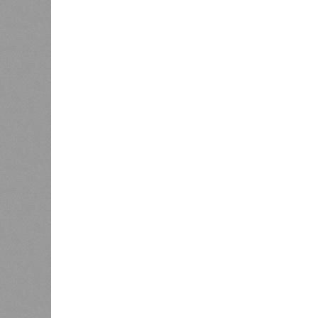
Версия
//
Общество
//
В регионе учреждены удостоверения 
Заткнуть за пояс
В регионе учреждены удостоверения мастеров 
В регионе учреждены удостоверения
В РАЗДЕЛЕ
В Чуваш
0
направл
После вмешательства
национа
прокуратуры ветерану труда
0
пересчитали выплаты за 5 лет
Регион
дисцип
официа
0
Резервисты будут получать по
знаков
100 тысяч рублей за каждый
образц