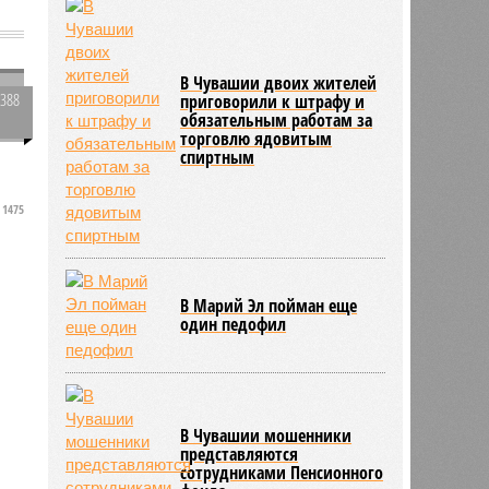
-
В Чувашии двоих жителей
3388
приговорили к штрафу и
обязательным работам за
0
торговлю ядовитым
спиртным
1475
т
В Марий Эл пойман еще
один педофил
В Чувашии мошенники
представляются
сотрудниками Пенсионного