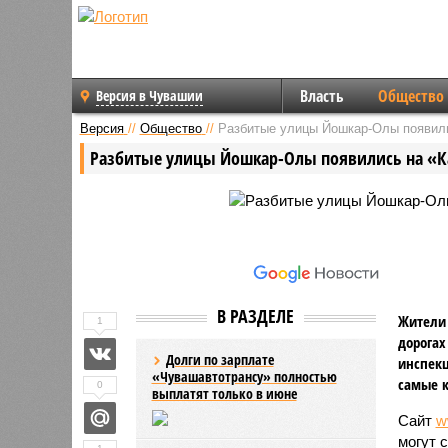
Власть
Общество
Версия в Чувашии
Версия
//
Общество
//
Разбитые улицы Йошкар-Олы появили
Разбитые улицы Йошкар-Олы появились на «К
В РАЗДЕЛЕ
Жители 
1
дорогах
Долги по зарплате
инспекц
«Чувашавтотрансу» полностью
самые к
0
выплатят только в июне
Сайт
w
могут 