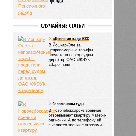
фонда
СЛУЧАЙНЫЕ СТАТЬИ
«Ценный» кадр ЖКХ
В Йошкар-Оле за
неправомерные тарифы
предстала перед судом
директор ОАО «ЖЭУК
«Заречная»
Соломоновы суды
В Новочебоксарске военные
отвоевывают квартиру матери-
одиночки. А по телефону ей
сыплются звонки с угрозами