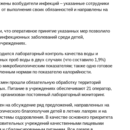
ужены возбудители инфекций – указанные сотрудники
от выполнения своих обязанностей и направлены на
, что оперативное принятие указанных мер позволило
 инфекционных заболеваний среди детей,
учреждениях.
одился лабораторный контроль качества воды и
нных проб воды в двух случаях (что составило 1,9%)
 микробиологическим показателям; также одно готовое
ленным нормам по показателю калорийности.
смен прошли обязательную обработку территорий
мых. Питание в учреждениях обеспечивают 21 оператор,
 организован постоянный лабораторный мониторинг.
ен на обсуждение ряд предложений, направленных на
ического благополучия детей в летних лагерях и на
стемы оздоровления. В качестве основного приоритета
ровительных учреждений качественными пищевыми
м и сбалансированным питанием. Все лагеря в